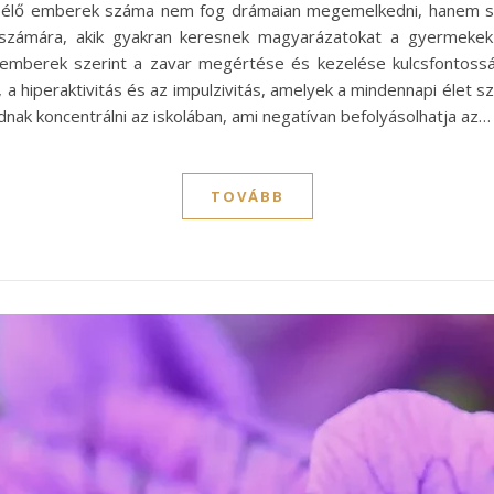
l élő emberek száma nem fog drámaian megemelkedni, hanem sta
 számára, akik gyakran keresnek magyarázatokat a gyermeke
kemberek szerint a zavar megértése és kezelése kulcsfontoss
, a hiperaktivitás és az impulzivitás, amelyek a mindennapi éle
k koncentrálni az iskolában, ami negatívan befolyásolhatja az…
TOVÁBB