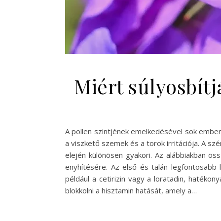
Miért súlyosbítj
A pollen szintjének emelkedésével sok ember 
a viszkető szemek és a torok irritációja. A szé
elején különösen gyakori. Az alábbiakban ö
enyhítésére. Az első és talán legfontosabb
például a cetirizin vagy a loratadin, hatéko
blokkolni a hisztamin hatását, amely a…