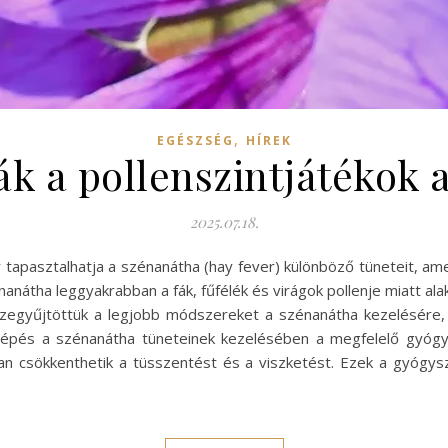
,
EGÉSZSÉG
HÍREK
ák a pollenszintjátékok a
2025.07.18.
tapasztalhatja a szénanátha (hay fever) különböző tüneteit, amel
nanátha leggyakrabban a fák, fűfélék és virágok pollenje miatt ala
sszegyűjtöttük a legjobb módszereket a szénanátha kezelésére,
 lépés a szénanátha tüneteinek kezelésében a megfelelő gyógys
nyan csökkenthetik a tüsszentést és a viszketést. Ezek a gyógys