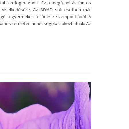
bilan fog maradni. Ez a megállapítás fontos
k viselkedésére. Az ADHD sok esetben már
ágú a gyermekek fejlődése szempontjából. A
t számos területén nehézségeket okozhatnak. Az