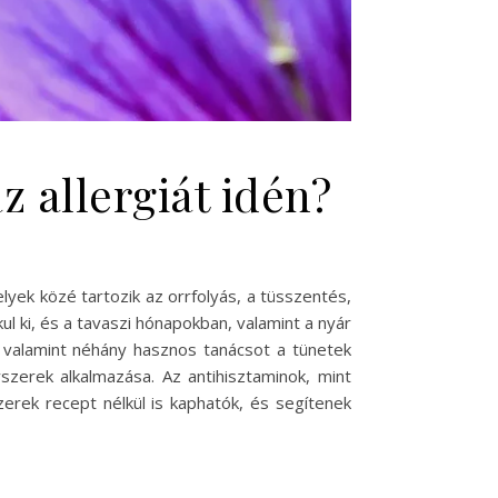
z allergiát idén?
yek közé tartozik az orrfolyás, a tüsszentés,
kul ki, és a tavaszi hónapokban, valamint a nyár
 valamint néhány hasznos tanácsot a tünetek
zerek alkalmazása. Az antihisztaminok, mint
zerek recept nélkül is kaphatók, és segítenek