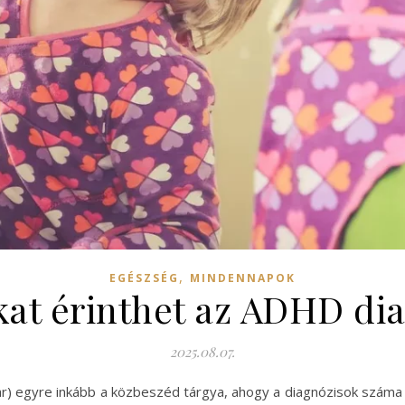
,
EGÉSZSÉG
MINDENNAPOK
at érinthet az ADHD dia
2025.08.07.
ar) egyre inkább a közbeszéd tárgya, ahogy a diagnózisok száma