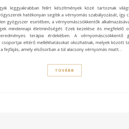
ik leggyakrabban felírt készítmények közé tartoznak vil
yógyszerek hatékonyan segítik a vérnyomás szabályozását, így 
nden gyógyszer esetében, a vérnyomáscsökkentők alkalmazásával
gek mindennapi életminőségét. Ezek kezelése és megfelelő or
eredményes terápia érdekében. A vérnyomáscsökkentő gy
oportjai eltérő mellékhatásokat okozhatnak, melyek között ta
 a fejfájás, amely elsősorban a túl alacsony vérnyomás miatt…
TOVÁBB