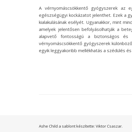
A vérnyomáscsökkentő gyógyszerek az egy
egészségügyi kockázatot jelenthet. Ezek a g
kialakulásának esélyét. Ugyanakkor, mint mi
amelyek jelentősen befolyásolhatják a bete
alapvető fontosságú a biztonságos és 
vérnyomáscsökkentő gyógyszerek különböző cs
egyik leggyakoribb mellékhatás a szédülés és
Ashe Child a sablont készítette:
Viktor Csaszar.