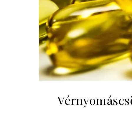
Vérnyomáscsö