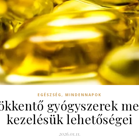
,
EGÉSZSÉG
MINDENNAPOK
kkentő gyógyszerek mel
kezelésük lehetőségei
2026.01.11.