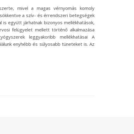
ágszerte, mivel a magas vérnyomás komoly
csökkentve a szív- és érrendszeri betegségek
 is együtt járhatnak bizonyos mellékhatások,
vosi felügyelet mellett történő alkalmazása
ógyszerek leggyakoribb mellékhatásai A
lálunk enyhébb és súlyosabb tüneteket is. Az