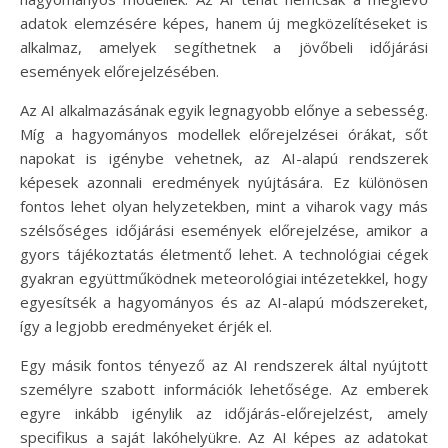
adatok elemzésére képes, hanem új megközelítéseket is
alkalmaz, amelyek segíthetnek a jövőbeli időjárási
események előrejelzésében.
Az AI alkalmazásának egyik legnagyobb előnye a sebesség.
Míg a hagyományos modellek előrejelzései órákat, sőt
napokat is igénybe vehetnek, az AI-alapú rendszerek
képesek azonnali eredmények nyújtására. Ez különösen
fontos lehet olyan helyzetekben, mint a viharok vagy más
szélsőséges időjárási események előrejelzése, amikor a
gyors tájékoztatás életmentő lehet. A technológiai cégek
gyakran együttműködnek meteorológiai intézetekkel, hogy
egyesítsék a hagyományos és az AI-alapú módszereket,
így a legjobb eredményeket érjék el.
Egy másik fontos tényező az AI rendszerek által nyújtott
személyre szabott információk lehetősége. Az emberek
egyre inkább igénylik az időjárás-előrejelzést, amely
specifikus a saját lakóhelyükre. Az AI képes az adatokat