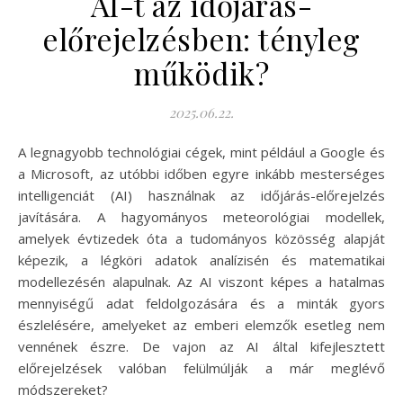
AI-t az időjárás-
előrejelzésben: tényleg
működik?
2025.06.22.
A legnagyobb technológiai cégek, mint például a Google és
a Microsoft, az utóbbi időben egyre inkább mesterséges
intelligenciát (AI) használnak az időjárás-előrejelzés
javítására. A hagyományos meteorológiai modellek,
amelyek évtizedek óta a tudományos közösség alapját
képezik, a légköri adatok analízisén és matematikai
modellezésén alapulnak. Az AI viszont képes a hatalmas
mennyiségű adat feldolgozására és a minták gyors
észlelésére, amelyeket az emberi elemzők esetleg nem
vennének észre. De vajon az AI által kifejlesztett
előrejelzések valóban felülmúlják a már meglévő
módszereket?