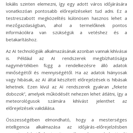
lokális szinten elemezni, így egy adott város időjárására
vonatkozóan pontosabb előrejelzéseket tud adni. Ez a
testreszabott megközelítés különösen hasznos lehet a
mezőgazdaságban, ahol a termelőknek pontos
információkra van szükségük a vetéshez és a
betakarításhoz.
Az AI technológiák alkalmazásának azonban vannak kihívásai
is. Például az AI rendszerek megbízhatósága
nagymértékben függ a rendelkezésre álló adatok
minőségétől és mennyiségétől. Ha az adatok hiányosak
vagy hibásak, az AI által készített előrejelzések is hibásak
lehetnek. Ezen kívül az AI rendszerek gyakran „fekete
dobozok”, amelyek működését nehezen lehet átlátni, így a
meteorológusok számára kihívást jelenthet az
előrejelzések validálása.
Összességében elmondható, hogy a mesterséges
intelligencia alkalmazása az időjárás-előrejelzésben