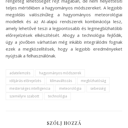
rengeteg lehetőséget rejt magában, de nem helyettesíti
teljes mértékben a hagyományos módszereket. A legjobb
megoldás valószínűleg a hagyományos meteorológiai
modellek és az AI-alapú rendszerek kombinációja lesz,
amely lehetővé teszi a legpontosabb és legmegbízhatóbb
előrejelzések elkészítését. Ahogy a technológia fejlődik,
úgy a jövőben várhatóan még inkább integrálódni fognak
ezek a megközelítések, hogy a legjobb eredményeket
nyújtsák a felhasználónak.
adatelemzés
hagyományos módszerek
időjárás-előrejelzés
klímaváltozás
megbízhatóság
mesterséges intelligencia
meteorológia
sebesség
személyre szabott
technológia
SZÓLJ HOZZÁ