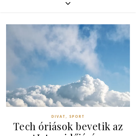
,
DIVAT
SPORT
Tech óriások bevetik az