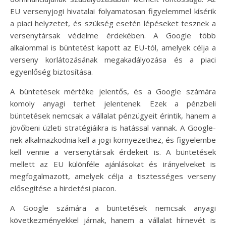
EU versenyjogi hivatalai folyamatosan figyelemmel kísérik
a piaci helyzetet, és szükség esetén lépéseket tesznek a
versenytársak védelme érdekében. A Google több
alkalommal is büntetést kapott az EU-tól, amelyek célja a
verseny korlátozásának megakadályozása és a piaci
egyenlőség biztosítása.
A büntetések mértéke jelentős, és a Google számára
komoly anyagi terhet jelentenek. Ezek a pénzbeli
büntetések nemcsak a vállalat pénzügyeit érintik, hanem a
jövőbeni üzleti stratégiáikra is hatással vannak. A Google-
nek alkalmazkodnia kell a jogi környezethez, és figyelembe
kell vennie a versenytársak érdekeit is. A büntetések
mellett az EU különféle ajánlásokat és irányelveket is
megfogalmazott, amelyek célja a tisztességes verseny
elősegítése a hirdetési piacon.
A Google számára a büntetések nemcsak anyagi
következményekkel járnak, hanem a vállalat hírnevét is