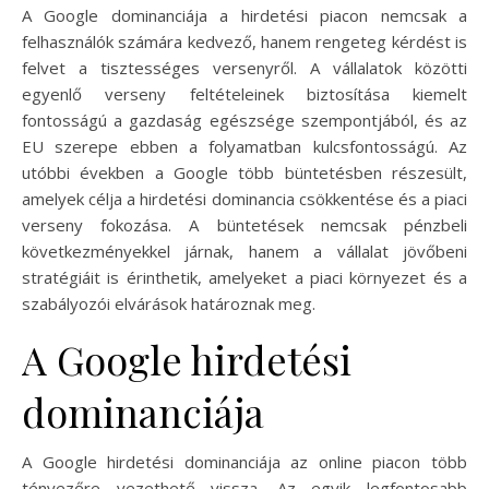
A Google dominanciája a hirdetési piacon nemcsak a
felhasználók számára kedvező, hanem rengeteg kérdést is
felvet a tisztességes versenyről. A vállalatok közötti
egyenlő verseny feltételeinek biztosítása kiemelt
fontosságú a gazdaság egészsége szempontjából, és az
EU szerepe ebben a folyamatban kulcsfontosságú. Az
utóbbi években a Google több büntetésben részesült,
amelyek célja a hirdetési dominancia csökkentése és a piaci
verseny fokozása. A büntetések nemcsak pénzbeli
következményekkel járnak, hanem a vállalat jövőbeni
stratégiáit is érinthetik, amelyeket a piaci környezet és a
szabályozói elvárások határoznak meg.
A Google hirdetési
dominanciája
A Google hirdetési dominanciája az online piacon több
tényezőre vezethető vissza. Az egyik legfontosabb