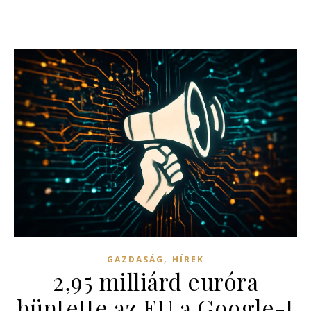
,
GAZDASÁG
HÍREK
2,95 milliárd euróra
büntette az EU a Google-t