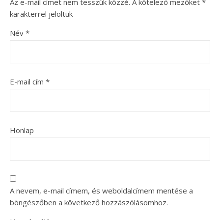
Az e-mail címet nem tesszük közzé.
A kötelező mezőket
*
karakterrel jelöltük
Név
*
E-mail cím
*
Honlap
A nevem, e-mail címem, és weboldalcímem mentése a
böngészőben a következő hozzászólásomhoz.