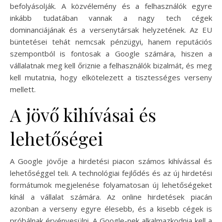
befolyásolják. A közvélemény és a felhasználók egyre
inkább tudatában vannak a nagy tech cégek
dominanciájának és a versenytársak helyzetének. Az EU
büntetései tehát nemcsak pénzügyi, hanem reputációs
szempontból is fontosak a Google számára, hiszen a
vállalatnak meg kell őriznie a felhasználók bizalmát, és meg
kell mutatnia, hogy elkötelezett a tisztességes verseny
mellett.
A jövő kihívásai és
lehetőségei
A Google jövője a hirdetési piacon számos kihívással és
lehetőséggel teli. A technológiai fejlődés és az új hirdetési
formátumok megjelenése folyamatosan új lehetőségeket
kínál a vállalat számára. Az online hirdetések piacán
azonban a verseny egyre élesebb, és a kisebb cégek is
próbálnak érvényesülni. A Google-nek alkalmazkodnia kell a