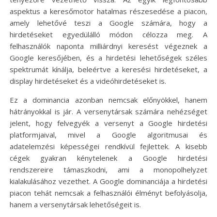
aspektus a keresőmotor hatalmas részesedése a piacon,
amely lehetővé teszi a Google számára, hogy a
hirdetéseket egyedülálló módon célozza meg. A
felhasználók naponta milliárdnyi keresést végeznek a
Google keresőjében, és a hirdetési lehetőségek széles
spektrumát kínálja, beleértve a keresési hirdetéseket, a
display hirdetéseket és a videóhirdetéseket is.
Ez a dominancia azonban nemcsak előnyökkel, hanem
hátrányokkal is jár. A versenytársak számára nehézséget
jelent, hogy felvegyék a versenyt a Google hirdetési
platformjaival, mivel a Google algoritmusai és
adatelemzési képességei rendkívül fejlettek. A kisebb
cégek gyakran kénytelenek a Google hirdetési
rendszereire támaszkodni, ami a monopolhelyzet
kialakulásához vezethet. A Google dominanciája a hirdetési
piacon tehát nemcsak a felhasználói élményt befolyásolja,
hanem a versenytársak lehetőségeit is.