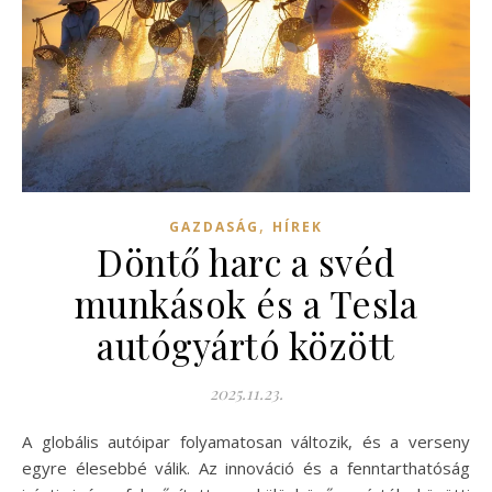
,
GAZDASÁG
HÍREK
Döntő harc a svéd
munkások és a Tesla
autógyártó között
2025.11.23.
A globális autóipar folyamatosan változik, és a verseny
egyre élesebbé válik. Az innováció és a fenntarthatóság