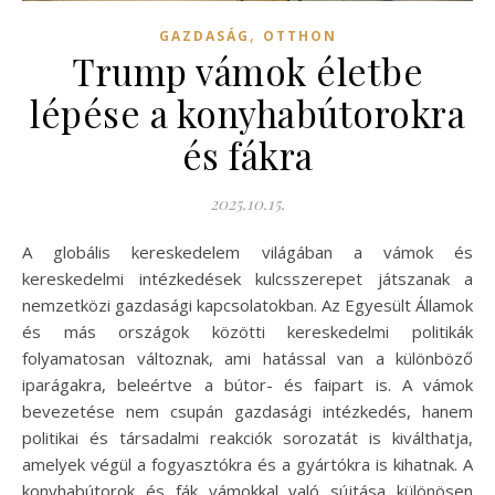
,
GAZDASÁG
OTTHON
Trump vámok életbe
lépése a konyhabútorokra
és fákra
2025.10.15.
A globális kereskedelem világában a vámok és
kereskedelmi intézkedések kulcsszerepet játszanak a
nemzetközi gazdasági kapcsolatokban. Az Egyesült Államok
és más országok közötti kereskedelmi politikák
folyamatosan változnak, ami hatással van a különböző
iparágakra, beleértve a bútor- és faipart is. A vámok
bevezetése nem csupán gazdasági intézkedés, hanem
politikai és társadalmi reakciók sorozatát is kiválthatja,
amelyek végül a fogyasztókra és a gyártókra is kihatnak. A
konyhabútorok és fák vámokkal való sújtása különösen