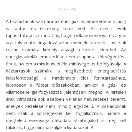
2025.11.23.
A háztartások számára az energiaárak emelkedése mindig
is fontos és érzékeny téma volt. Az elmúlt évek
tapasztalatai azt mutatják, hogy a villamosenergia és a gáz
árai folyamatos ingadozásokon mennek keresztül, ami sok
család számára komoly anyagi terheket jelenthet. Az
energiaszámlák emelkedése nem csupán a költségvetést
érinti, hanem a mindennapi életminőséget is befolyásolja. A
háztartások számára a megfizethető energiaellátás
kulcsfontosságú a mindennapi élet fenntartásához,
különösen a fűtési időszakokban, amikor a gáz- és
villamosenergia-fogyasztás jelentősen megnő. A hirtelen
árak változása sok esetben váratlan helyzeteket teremt,
amelyek kezelése nem mindig egyszerű. A családoknak
nem csak a költségekkel kell foglalkozniuk, hanem a
megfelelő energiagazdálkodási stratégiákat is meg kell
találniuk, hogy minimalizálják a kiadásokat. A…