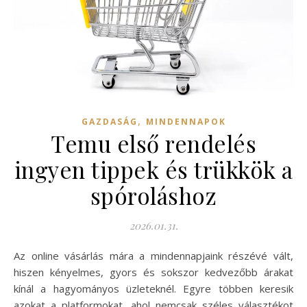
,
GAZDASÁG
MINDENNAPOK
Temu első rendelés
ingyen tippek és trükkök a
spóroláshoz
2026.01.31.
Az online vásárlás mára a mindennapjaink részévé vált,
hiszen kényelmes, gyors és sokszor kedvezőbb árakat
kínál a hagyományos üzleteknél. Egyre többen keresik
azokat a platformokat, ahol nemcsak széles választékot