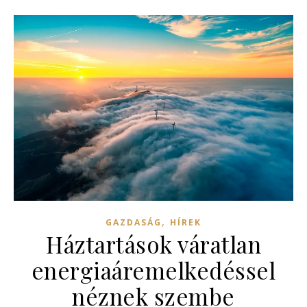
,
GAZDASÁG
HÍREK
Háztartások váratlan
energiaáremelkedéssel
néznek szembe