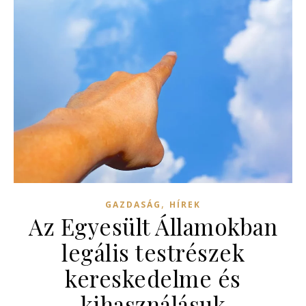
,
GAZDASÁG
HÍREK
Az Egyesült Államokban
legális testrészek
kereskedelme és
kihasználásuk