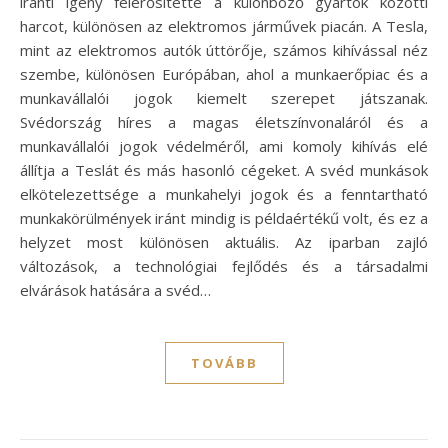
iránti igény felerősítette a különböző gyártók közötti
harcot, különösen az elektromos járművek piacán. A Tesla,
mint az elektromos autók úttörője, számos kihívással néz
szembe, különösen Európában, ahol a munkaerőpiac és a
munkavállalói jogok kiemelt szerepet játszanak.
Svédország híres a magas életszínvonaláról és a
munkavállalói jogok védelméről, ami komoly kihívás elé
állítja a Teslát és más hasonló cégeket. A svéd munkások
elkötelezettsége a munkahelyi jogok és a fenntartható
munkakörülmények iránt mindig is példaértékű volt, és ez a
helyzet most különösen aktuális. Az iparban zajló
változások, a technológiai fejlődés és a társadalmi
elvárások hatására a svéd…
TOVÁBB