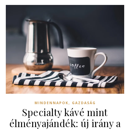
,
MINDENNAPOK
GAZDASÁG
Specialty kávé mint
élményajándék: új irány a