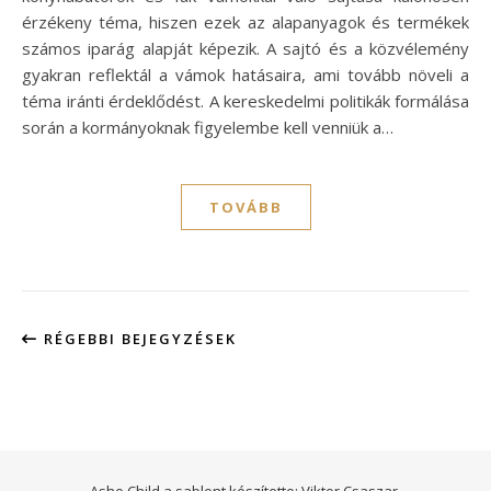
érzékeny téma, hiszen ezek az alapanyagok és termékek
számos iparág alapját képezik. A sajtó és a közvélemény
gyakran reflektál a vámok hatásaira, ami tovább növeli a
téma iránti érdeklődést. A kereskedelmi politikák formálása
során a kormányoknak figyelembe kell venniük a…
TOVÁBB
RÉGEBBI BEJEGYZÉSEK
Ashe Child a sablont készítette:
Viktor Csaszar.