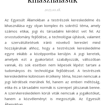
2025.10.18.
Az Egyesült Államokban a testrészek kereskedelme és
kihasználása egy olyan komplex és sokrétű téma, amely
számos etikai, jogi és társadalmi kérdést vet fel. Az
orvostudomány fejlődése, a technológiai újítások, valamint
a szervátültetések iránti növekvő kereslet mind
hozzájárulnak ahhoz, hogy a testrészek kereskedelme
egyre inkább a középpontba kerüljön. A jogi keretek,
amelyek ezt a gyakorlatot szabályozzák, változóban
vannak, és sok esetben nem képesek lépést tartani a
tudományos és technológiai fejlődéssel. A testrészek
kereskedelme különösen érzékeny téma, hiszen nemcsak a
jogi kérdések merülnek fel, hanem az emberi méltóság,
etika és a társadalmi normák is szerepet játszanak benne.
A szervkereskedelem körüli viták nemcsak a jogalkotókat,
hanem a közvéleményt is megosztják. Az Egyesült
Államokban…