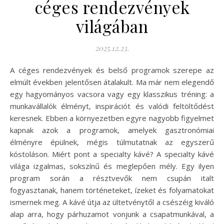
céges rendezvények
világában
2025.12.23.
A céges rendezvények és belső programok szerepe az
elmúlt években jelentősen átalakult. Ma már nem elegendő
egy hagyományos vacsora vagy egy klasszikus tréning: a
munkavállalók élményt, inspirációt és valódi feltöltődést
keresnek. Ebben a környezetben egyre nagyobb figyelmet
kapnak azok a programok, amelyek gasztronómiai
élményre épülnek, mégis túlmutatnak az egyszerű
kóstoláson. Miért pont a specialty kávé? A specialty kávé
világa izgalmas, sokszínű és meglepően mély. Egy ilyen
program során a résztvevők nem csupán italt
fogyasztanak, hanem történeteket, ízeket és folyamatokat
ismernek meg. A kávé útja az ültetvénytől a csészéig kiváló
alap arra, hogy párhuzamot vonjunk a csapatmunkával, a