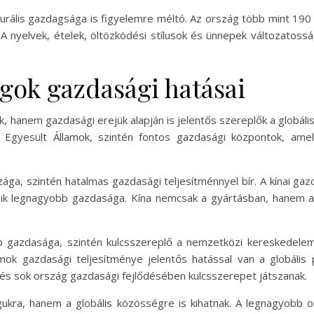
turális gazdagsága is figyelemre méltó. Az ország több mint 190 
nyelvek, ételek, öltözködési stílusok és ünnepek változatoss
gok gazdasági hatásai
, hanem gazdasági erejük alapján is jelentős szereplők a globál
 Egyesült Államok, szintén fontos gazdasági központok, amel
ága, szintén hatalmas gazdasági teljesítménnyel bír. A kínai ga
k legnagyobb gazdasága. Kína nemcsak a gyártásban, hanem a te
b gazdasága, szintén kulcsszereplő a nemzetközi kereskedelembe
amok gazdasági teljesítménye jelentős hatással van a globális 
 és sok ország gazdasági fejlődésében kulcsszerepet játszanak.
ukra, hanem a globális közösségre is kihatnak. A legnagyobb o