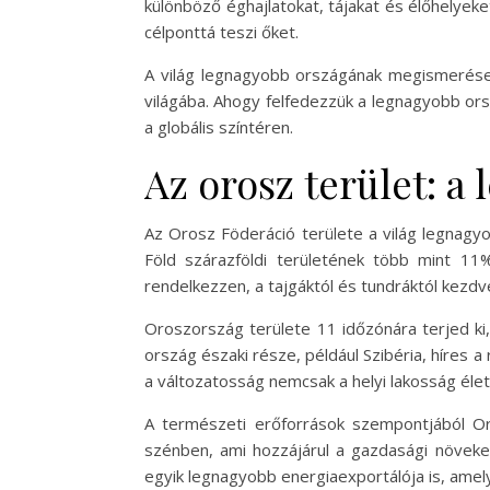
különböző éghajlatokat, tájakat és élőhelye
célponttá teszi őket.
A világ legnagyobb országának megismerése 
világába. Ahogy felfedezzük a legnagyobb ors
a globális színtéren.
Az orosz terület: a
Az Orosz Föderáció területe a világ legnagyo
Föld szárazföldi területének több mint 11%
rendelkezzen, a tajgáktól és tundráktól kezdv
Oroszország területe 11 időzónára terjed ki, 
ország északi része, például Szibéria, híres a
a változatosság nemcsak a helyi lakosság élet
A természeti erőforrások szempontjából Or
szénben, ami hozzájárul a gazdasági növeke
egyik legnagyobb energiaexportálója is, amely