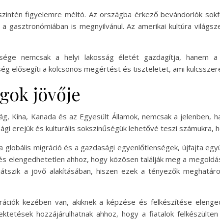
 szintén figyelemre méltó. Az országba érkező bevándorlók so
 a gasztronómiában is megnyilvánul. Az amerikai kultúra világs
nűsége nemcsak a helyi lakosság életét gazdagítja, hanem 
űség elősegíti a kölcsönös megértést és tiszteletet, ami kulcssze
gok jövője
ág, Kína, Kanada és az Egyesült Államok, nemcsak a jelenben, 
ági erejük és kulturális sokszínűségük lehetővé teszi számukra, ho
s, a globális migráció és a gazdasági egyenlőtlenségek, újfajta
 elengedhetetlen ahhoz, hogy közösen találják meg a megoldás
t játszik a jövő alakításában, hiszen ezek a tényezők meghatá
ációk kezében van, akiknek a képzése és felkészítése elenged
ktetések hozzájárulhatnak ahhoz, hogy a fiatalok felkészülte