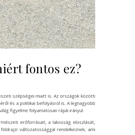
iért fontos ez?
zeti szépségei miatt is. Az országok közötti
ől és a politikai befolyásról is. A legnagyobb
lág figyelme folyamatosan rájuk irányul.
mészeti erőforrásait, a lakosság eloszlását,
földrajzi változatossággal rendelkeznek, ami