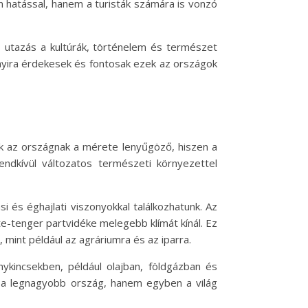
 hatással, hanem a turisták számára is vonzó
 utazás a kultúrák, történelem és természet
nnyira érdekesek és fontosak ezek az országok
nek az országnak a mérete lenyűgöző, hiszen a
endkívül változatos természeti környezettel
i és éghajlati viszonyokkal találkozhatunk. Az
ete-tenger partvidéke melegebb klímát kínál. Ez
mint például az agráriumra és az iparra.
kincsekben, például olajban, földgázban és
k a legnagyobb ország, hanem egyben a világ