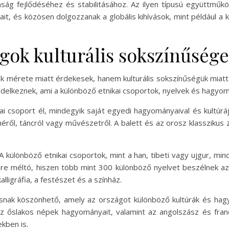
ság fejlődéséhez és stabilitásához. Az ilyen típusú együttműk
it, és közösen dolgozzanak a globális kihívások, mint például 
gok kulturális sokszínűsége
k mérete miatt érdekesek, hanem kulturális sokszínűségük miatt
ndelkeznek, ami a különböző etnikai csoportok, nyelvek és hagy
i csoport él, mindegyik saját egyedi hagyományaival és kultúráj
ről, táncról vagy művészetről. A balett és az orosz klasszikus 
 A különböző etnikai csoportok, mint a han, tibeti vagy ujgur, mi
mre méltó, hiszen több mint 300 különböző nyelvet beszélnek az
ligráfia, a festészet és a színház.
ásnak köszönhető, amely az országot különböző kultúrák és hag
az őslakos népek hagyományait, valamint az angolszász és franc
kben is.