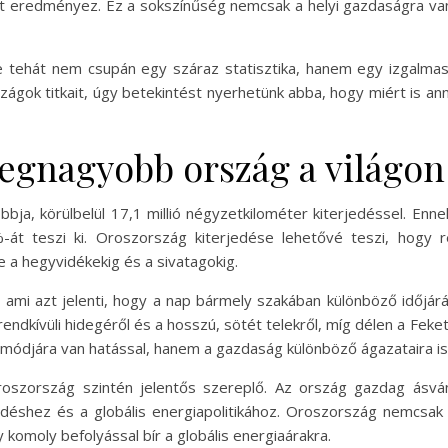
ket eredményez. Ez a sokszínűség nemcsak a helyi gazdaságra van
tehát nem csupán egy száraz statisztika, hanem egy izgalmas
zágok titkait, úgy betekintést nyerhetünk abba, hogy miért is a
 legnagyobb ország a világon
bbja, körülbelül 17,1 millió négyzetkilométer kiterjedéssel. En
-át teszi ki. Oroszország kiterjedése lehetővé teszi, hogy r
e a hegyvidékekig és a sivatagokig.
ami azt jelenti, hogy a nap bármely szakában különböző időjárás
 rendkívüli hidegéről és a hosszú, sötét telekről, míg délen a Fek
módjára van hatással, hanem a gazdaság különböző ágazataira is, 
oszország szintén jelentős szereplő. Az ország gazdag ásvány
déshez és a globális energiapolitikához. Oroszország nemcsa
 komoly befolyással bír a globális energiaárakra.