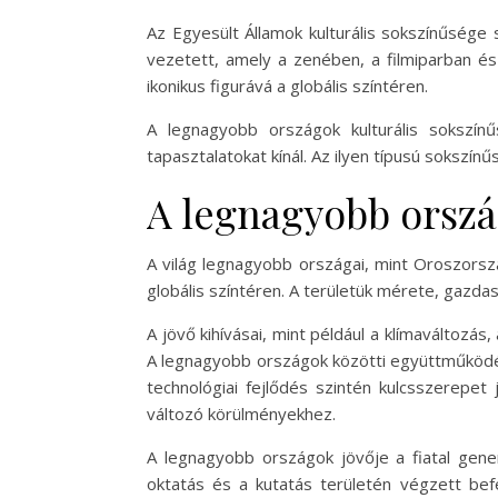
Az Egyesült Államok kulturális sokszínűsége
vezetett, amely a zenében, a filmiparban és
ikonikus figurává a globális színtéren.
A legnagyobb országok kulturális sokszí
tapasztalatokat kínál. Az ilyen típusú sokszín
A legnagyobb orszá
A világ legnagyobb országai, mint Oroszorsz
globális színtéren. A területük mérete, gazdas
A jövő kihívásai, mint például a klímaváltozá
A legnagyobb országok közötti együttműködés
technológiai fejlődés szintén kulcsszerepe
változó körülményekhez.
A legnagyobb országok jövője a fiatal gener
oktatás és a kutatás területén végzett befe