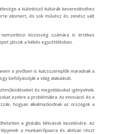
kfélesége a különböző kultúrák keveredéséhez
zerte elismert, és sok művész és zenész vált
a nemzetközi közösség számára is értékes
repet játszik a békés együttélésben.
hanem a jövőben is kulcsszereplők maradnak a
gy befolyásolják a világ alakulását.
 együttműködéseket és megoldásokat igényelnek.
okat ezekre a problémákra. Az innováció és a
rozzák, hogyan alkalmazkodnak az országok a
hetetlen a globális kihívások kezelésére. Az
n lépjenek a munkaerőpiacra és aktívan részt