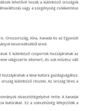
ödések lehetővé teszik a különböző országok
a klímaváltozás vagy a szegénység csökkentése
 is. Oroszország, Kína, Kanada és az Egyesült
ományok keveredéséből ered.
ával. E különböző csoportok hozzájárulnak az
zene világszerte elismert, és sok művész vált
nd hozzájárulnak a kínai kultúra gazdagságához.
 ország különböző részein. Az ország híres a
yományok olvasztótégelyévé tette. A kanadai
ia kultúrákat. Ez a sokszínűség kifejeződik a