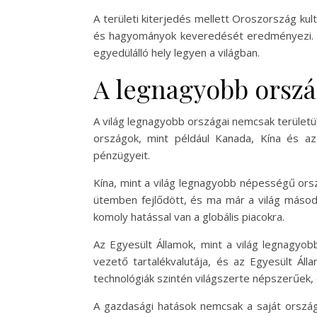
A területi kiterjedés mellett Oroszország kul
és hagyományok keveredését eredményezi. A 
egyedülálló hely legyen a világban.
A legnagyobb orszá
A világ legnagyobb országai nemcsak területük
országok, mint például Kanada, Kína és az
pénzügyeit.
Kína, mint a világ legnagyobb népességű orsz
ütemben fejlődött, és ma már a világ másodi
komoly hatással van a globális piacokra.
Az Egyesült Államok, mint a világ legnagyob
vezető tartalékvalutája, és az Egyesült Áll
technológiák szintén világszerte népszerűek,
A gazdasági hatások nemcsak a saját ország