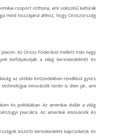
etnikai csoport otthona, ami sokszínű kultúrák
ága mind hozzájárul ahhoz, hogy Oroszország
is piacon. Az Orosz Föderáció mellett más nagy
yek befolyásolják a világ kereskedelmét és
zdaság az utóbbi évtizedekben rendkívül gyors
chnológiai innovációk terén is élen jár, ami
n és politikában. Az amerikai dollár a világ
pénzügyi piacokra. Az amerikai innovációk és
rszágok közötti kereskedelmi kapcsolatok és