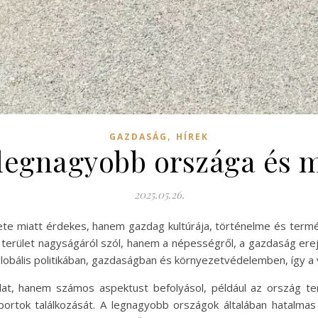
,
GAZDASÁG
HÍREK
 legnagyobb országa és m
2025.05.26.
e miatt érdekes, hanem gazdag kultúrája, történelme és termés
erület nagyságáról szól, hanem a népességről, a gazdaság erejér
obális politikában, gazdaságban és környezetvédelemben, így a vi
at, hanem számos aspektust befolyásol, például az ország ter
oportok találkozását. A legnagyobb országok általában hatalmas 