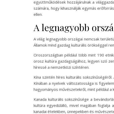
együttműködések hozzájárulnak a világgazda
számára, hogy kihasználják egymás erőforrása
ellen.
A legnagyobb orszá
A világ legnagyobb országai nemcsak területü
Államok mind gazdag kulturális örökséggel re
Oroszországban például több mint 190 etnika
orosz kultúra gazdagságához, legyen szó zené
híressé a nemzetközi színtéren.
Kína szintén híres kulturális sokszínűségéről.
Kínában a nyelvek változatossága is figyele
hagyományos művészetekről, mint például a kal
Kanada kulturális sokszínűsége a bevándorl
kultúra egyedülálló, mivel magában foglalja 
kanadai ételekben, ünnepekben és művészete