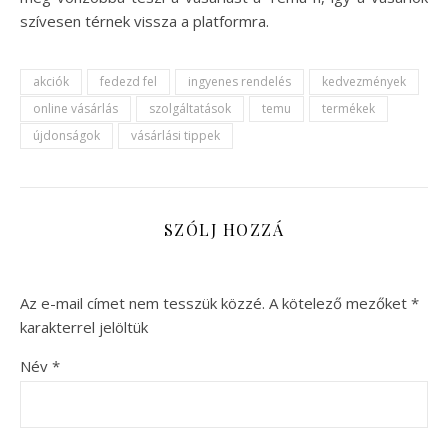
szívesen térnek vissza a platformra.
akciók
fedezd fel
ingyenes rendelés
kedvezmények
online vásárlás
szolgáltatások
temu
termékek
újdonságok
vásárlási tippek
SZÓLJ HOZZÁ
Az e-mail címet nem tesszük közzé.
A kötelező mezőket
*
karakterrel jelöltük
Név
*