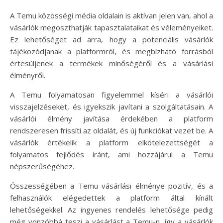
A Temu közösségi média oldalain is aktívan jelen van, ahol a
vásárlók megoszthatják tapasztalataikat és véleményeiket.
Ez lehetőséget ad arra, hogy a potenciális vásárlók
tájékozódjanak a platformról, és megbízható forrásból
értesüljenek a termékek minőségéről és a vásárlási
élményről.
A Temu folyamatosan figyelemmel kíséri a vásárlói
visszajelzéseket, és igyekszik javítani a szolgáltatásain. A
vásárlói élmény javítása érdekében a platform
rendszeresen frissíti az oldalát, és új funkciókat vezet be. A
vásárlók értékelik a platform elkötelezettségét a
folyamatos fejlődés iránt, ami hozzájárul a Temu
népszerűségéhez.
Összességében a Temu vásárlási élménye pozitív, és a
felhasználók elégedettek a platform által kínált
lehetőségekkel. Az ingyenes rendelés lehetősége pedig
még vonzóbbá teszi a vásárlást a Temu-n, így a vásárlók