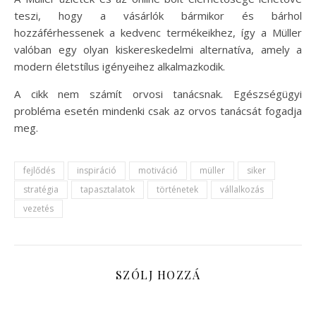
teszi, hogy a vásárlók bármikor és bárhol
hozzáférhessenek a kedvenc termékeikhez, így a Müller
valóban egy olyan kiskereskedelmi alternatíva, amely a
modern életstílus igényeihez alkalmazkodik.
A cikk nem számít orvosi tanácsnak. Egészségügyi
probléma esetén mindenki csak az orvos tanácsát fogadja
meg.
fejlődés
inspiráció
motiváció
müller
siker
stratégia
tapasztalatok
történetek
vállalkozás
vezetés
SZÓLJ HOZZÁ