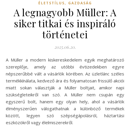
,
ÉLETSTÍLUS
GAZDASÁG
A legnagyobb Müller: A
siker titkai és inspiráló
történetei
2025.06.20.
A Müller a modern kiskereskedelem egyik meghatározó
szereplője, amely az utóbbi évtizedekben egyre
népszerűbbé vált a vásárlók körében. Az üzletlánc széles
termékkínálata, kedvező ára és folyamatosan frissülő akciói
miatt sokan választják a Müller boltjait, amikor napi
szükségleteikről van szó. A Müller nem csupán egy
egyszerű bolt, hanem egy olyan hely, ahol a vásárlók
élményszerűen válogathatnak a különböző termékek
között, legyen szó szépségápolásról, háztartási
eszközökről vagy élelmiszerekről.