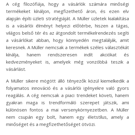
A cég filozófiája, hogy a vásárlók számára minőségi
termékeket kínáljon, megfizethető áron, és ezen elv
alapján építi üzleti stratégiáját. A Müller üzletek kialakítása
is a vásárlói élményt helyezi előtérbe, hiszen a tágas,
világos belső tér és az átgondolt termékelrendezés segíti
a vásárlókat abban, hogy könnyedén megtalálják, amit
keresnek. A Müller nemcsak a termékek széles választékát
kínálja, hanem rendszeresen indít akciókat és
kedvezményeket is, amelyek még vonzóbbá teszik a
vásárlást.
A Müller sikere mögött álló tényezők közül kiemelkedik a
folyamatos innováció és a vásárlói igényekre való gyors
reagálás. A cég nemcsak a piaci trendeket követi, hanem
gyakran maga is trendformáló szerepet játszik, ami
különösen fontos a mai versenykörnyezetben. A Müller
nem csupán egy bolt, hanem egy életstílus, amely a
minőséget és a megfizethetőséget ötvözi.