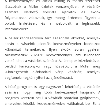
A kedvezmények és akciók mindig is fontos szerepet
játszottak a Müller üzletek vonzerejében. A vásárlók
számára elérhető speciális ajánlatok és akciók
folyamatosan változnak, így mindig érdemes figyelni a
boltok hirdetéseit és a weboldalt a legfrissebb
információkért.
A Müller rendszeresen tart szezonális akciókat, amelyek
során a vásárlók jelentős kedvezményeket kaphatnak
különböző termékekre. Ilyen akciók során gyakran
találkozhatunk 20-50% kedvezménnyel, ami különösen
vonzó lehet a vásárlók számára. Az ünnepek közeledtével,
például karácsonykor vagy húsvétkor, a Müller még
különlegesebb ajánlatokkal várja vásárlóit, amelyek
segítenek megkönnyíteni az ajándékozást.
A hűségprogram is egy nagyszerű lehetőség a vásárlók
számára, hogy még több kedvezményt kapjanak. A
program keretein belül a vásárlók pontokat gyűjthetnek,
amelyeket később kedvezményekre válthatnak be. Ez a