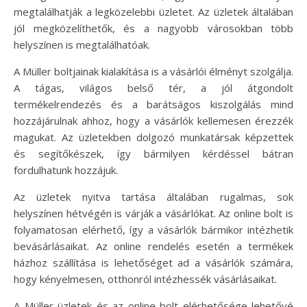
megtalálhatják a legközelebbi üzletet. Az üzletek általában
jól megközelíthetők, és a nagyobb városokban több
helyszínen is megtalálhatóak.
A Müller boltjainak kialakítása is a vásárlói élményt szolgálja.
A tágas, világos belső tér, a jól átgondolt
termékelrendezés és a barátságos kiszolgálás mind
hozzájárulnak ahhoz, hogy a vásárlók kellemesen érezzék
magukat. Az üzletekben dolgozó munkatársak képzettek
és segítőkészek, így bármilyen kérdéssel bátran
fordulhatunk hozzájuk.
Az üzletek nyitva tartása általában rugalmas, sok
helyszínen hétvégén is várják a vásárlókat. Az online bolt is
folyamatosan elérhető, így a vásárlók bármikor intézhetik
bevásárlásaikat. Az online rendelés esetén a termékek
házhoz szállítása is lehetőséget ad a vásárlók számára,
hogy kényelmesen, otthonról intézhessék vásárlásaikat.
A Müller üzletek és az online bolt elérhetősége lehetővé