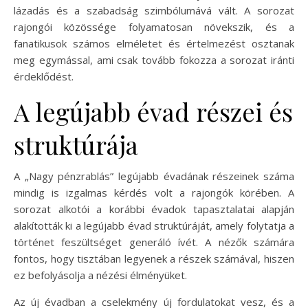
lázadás és a szabadság szimbólumává vált. A sorozat
rajongói közössége folyamatosan növekszik, és a
fanatikusok számos elméletet és értelmezést osztanak
meg egymással, ami csak tovább fokozza a sorozat iránti
érdeklődést.
A legújabb évad részei és
struktúrája
A „Nagy pénzrablás” legújabb évadának részeinek száma
mindig is izgalmas kérdés volt a rajongók körében. A
sorozat alkotói a korábbi évadok tapasztalatai alapján
alakították ki a legújabb évad struktúráját, amely folytatja a
történet feszültséget generáló ívét. A nézők számára
fontos, hogy tisztában legyenek a részek számával, hiszen
ez befolyásolja a nézési élményüket.
Az új évadban a cselekmény új fordulatokat vesz, és a