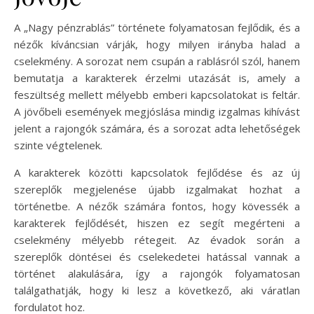
A „Nagy pénzrablás” története folyamatosan fejlődik, és a
nézők kíváncsian várják, hogy milyen irányba halad a
cselekmény. A sorozat nem csupán a rablásról szól, hanem
bemutatja a karakterek érzelmi utazását is, amely a
feszültség mellett mélyebb emberi kapcsolatokat is feltár.
A jövőbeli események megjóslása mindig izgalmas kihívást
jelent a rajongók számára, és a sorozat adta lehetőségek
szinte végtelenek.
A karakterek közötti kapcsolatok fejlődése és az új
szereplők megjelenése újabb izgalmakat hozhat a
történetbe. A nézők számára fontos, hogy kövessék a
karakterek fejlődését, hiszen ez segít megérteni a
cselekmény mélyebb rétegeit. Az évadok során a
szereplők döntései és cselekedetei hatással vannak a
történet alakulására, így a rajongók folyamatosan
találgathatják, hogy ki lesz a következő, aki váratlan
fordulatot hoz.