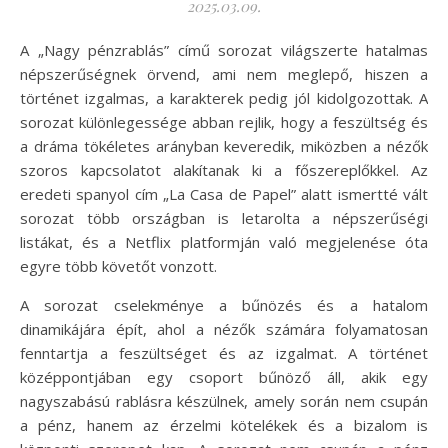
2025.03.09.
A „Nagy pénzrablás” című sorozat világszerte hatalmas
népszerűségnek örvend, ami nem meglepő, hiszen a
történet izgalmas, a karakterek pedig jól kidolgozottak. A
sorozat különlegessége abban rejlik, hogy a feszültség és
a dráma tökéletes arányban keveredik, miközben a nézők
szoros kapcsolatot alakítanak ki a főszereplőkkel. Az
eredeti spanyol cím „La Casa de Papel” alatt ismertté vált
sorozat több országban is letarolta a népszerűségi
listákat, és a Netflix platformján való megjelenése óta
egyre több követőt vonzott.
A sorozat cselekménye a bűnözés és a hatalom
dinamikájára épít, ahol a nézők számára folyamatosan
fenntartja a feszültséget és az izgalmat. A történet
középpontjában egy csoport bűnöző áll, akik egy
nagyszabású rablásra készülnek, amely során nem csupán
a pénz, hanem az érzelmi kötelékek és a bizalom is