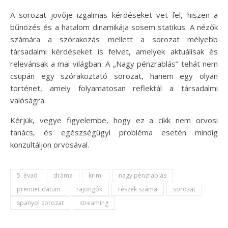
A sorozat jövője izgalmas kérdéseket vet fel, hiszen a
bűnözés és a hatalom dinamikája sosem statikus. A nézők
számára a szórakozás mellett a sorozat mélyebb
társadalmi kérdéseket is felvet, amelyek aktuálisak és
relevánsak a mai világban. A „Nagy pénzrablás” tehát nem
csupán egy szórakoztató sorozat, hanem egy olyan
történet, amely folyamatosan reflektál a társadalmi
valóságra.
Kérjük, vegye figyelembe, hogy ez a cikk nem orvosi
tanács, és egészségügyi probléma esetén mindig
konzultáljon orvosával.
5. évad
dráma
krimi
nagy pénzrablás
premier dátum
rajongók
részek száma
sorozat
spanyol sorozat
streaming