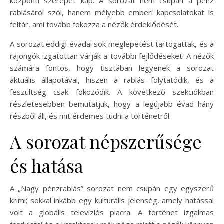
központi szerepet kap. A sorozat nem csupán a pénz
rablásáról szól, hanem mélyebb emberi kapcsolatokat is
feltár, ami tovább fokozza a nézők érdeklődését.
A sorozat eddigi évadai sok meglepetést tartogattak, és a
rajongók izgatottan várják a további fejlődéseket. A nézők
számára fontos, hogy tisztában legyenek a sorozat
aktuális állapotával, hiszen a rablás folytatódik, és a
feszültség csak fokozódik. A következő szekciókban
részletesebben bemutatjuk, hogy a legújabb évad hány
részből áll, és mit érdemes tudni a történetről.
A sorozat népszerűsége
és hatása
A „Nagy pénzrablás” sorozat nem csupán egy egyszerű
krimi; sokkal inkább egy kulturális jelenség, amely hatással
volt a globális televíziós piacra. A történet izgalmas