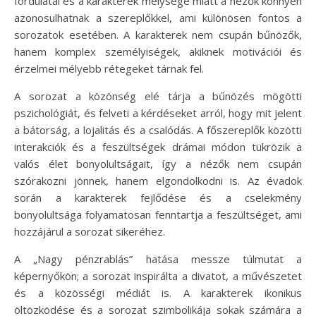
fordulatai és a karakterek mélysége miatt a nézők könnyen
azonosulhatnak a szereplőkkel, ami különösen fontos a
sorozatok esetében. A karakterek nem csupán bűnözők,
hanem komplex személyiségek, akiknek motivációi és
érzelmei mélyebb rétegeket tárnak fel.
A sorozat a közönség elé tárja a bűnözés mögötti
pszichológiát, és felveti a kérdéseket arról, hogy mit jelent
a bátorság, a lojalitás és a csalódás. A főszereplők közötti
interakciók és a feszültségek drámai módon tükrözik a
valós élet bonyolultságait, így a nézők nem csupán
szórakozni jönnek, hanem elgondolkodni is. Az évadok
során a karakterek fejlődése és a cselekmény
bonyolultsága folyamatosan fenntartja a feszültséget, ami
hozzájárul a sorozat sikeréhez.
A „Nagy pénzrablás” hatása messze túlmutat a
képernyőkön; a sorozat inspirálta a divatot, a művészetet
és a közösségi médiát is. A karakterek ikonikus
öltözködése és a sorozat szimbolikája sokak számára a