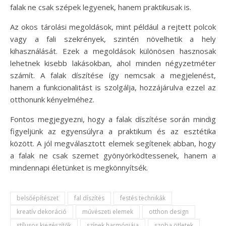
falak ne csak szépek legyenek, hanem praktikusak is.
Az okos tárolási megoldások, mint például a rejtett polcok
vagy a fali szekrények, szintén növelhetik a hely
kihasználását. Ezek a megoldások különösen hasznosak
lehetnek kisebb lakásokban, ahol minden négyzetméter
számít. A falak díszítése így nemcsak a megjelenést,
hanem a funkcionalitást is szolgálja, hozzájárulva ezzel az
otthonunk kényelméhez.
Fontos megjegyezni, hogy a falak díszítése során mindig
figyeljünk az egyensúlyra a praktikum és az esztétika
között. A jól megválasztott elemek segítenek abban, hogy
a falak ne csak szemet gyönyörködtessenek, hanem a
mindennapi életünket is megkönnyítsék.
belsőépítészet
fal díszítés
festés technikák
kreatív dekoráció
művészeti elemek
otthon design
stílusos kiegészítők
színek harmóniája
szoba ötletek