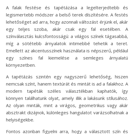
A falak festése és tapétázása a legelterjedtebb és
legismertebb módszer a belső terek díszítésére. A festés
lehetőséget ad arra, hogy azonnali változást érjünk el, akár
egy teljes szoba, akár csak egy fal esetében. A
színválasztás kulcsfontosságú: a világos színek tágasabbá,
míg a sötétebb árnyalatok intimebbé tehetik a teret.
Emellett az akcentusszínek használata is népszerű, például
egy színes fal kiemelése a semleges árnyalatú
környezetben.
A tapétázás szintén egy nagyszerű lehetőség, hiszen
nemcsak színt, hanem textúrát és mintát is ad a falakhoz. A
modern tapéták széles választékban kaphatók, így
könnyen találhatunk olyat, amely illik a lakásunk stílusához.
Az olyan minták, mint a virágos, geometrikus vagy akár
absztrakt dizájnok, különleges hangulatot varázsolhatnak a
helyiségekbe.
Fontos azonban figyelni arra, hogy a választott szín és