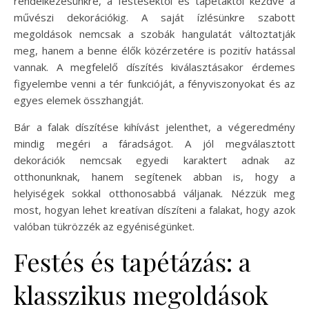
rendelkezésünkre, a festésektől és tapétáktól kezdve a
művészi dekorációkig. A saját ízlésünkre szabott
megoldások nemcsak a szobák hangulatát változtatják
meg, hanem a benne élők közérzetére is pozitív hatással
vannak. A megfelelő díszítés kiválasztásakor érdemes
figyelembe venni a tér funkcióját, a fényviszonyokat és az
egyes elemek összhangját.
Bár a falak díszítése kihívást jelenthet, a végeredmény
mindig megéri a fáradságot. A jól megválasztott
dekorációk nemcsak egyedi karaktert adnak az
otthonunknak, hanem segítenek abban is, hogy a
helyiségek sokkal otthonosabbá váljanak. Nézzük meg
most, hogyan lehet kreatívan díszíteni a falakat, hogy azok
valóban tükrözzék az egyéniségünket.
Festés és tapétázás: a
klasszikus megoldások