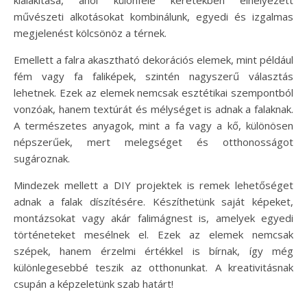
kialakítása, ahol különféle keretekben elhelyezett
művészeti alkotásokat kombinálunk, egyedi és izgalmas
megjelenést kölcsönöz a térnek.
Emellett a falra akasztható dekorációs elemek, mint például
fém vagy fa faliképek, szintén nagyszerű választás
lehetnek. Ezek az elemek nemcsak esztétikai szempontból
vonzóak, hanem textúrát és mélységet is adnak a falaknak.
A természetes anyagok, mint a fa vagy a kő, különösen
népszerűek, mert melegséget és otthonosságot
sugároznak.
Mindezek mellett a DIY projektek is remek lehetőséget
adnak a falak díszítésére. Készíthetünk saját képeket,
montázsokat vagy akár falimágnest is, amelyek egyedi
történeteket mesélnek el. Ezek az elemek nemcsak
szépek, hanem érzelmi értékkel is bírnak, így még
különlegesebbé teszik az otthonunkat. A kreativitásnak
csupán a képzeletünk szab határt!