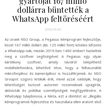
gyártóját 167 millió
dollárra büntették a
WhatsApp feltöréséért
2025.05.10.
Az izraeli NSO Group, a Pegasus kémprogram fejlesztője,
közel 167 millió dollárt (kb. 125 millió font) köteles kifizetni
a WhatsApp-nak, miután 2019-ben 1400 embert hackeltek
meg a szoftver segítségével. A Pegasus egy olyan
kártékony szoftver, amely távolról telepíthető
mobiltelefonokra, lehetővé téve, hogy a felhasználók
mikrofonjához és kamerájához is hozzáférjenek. Az NSO
Groupot szigorú kritikák érik, mivel azzal vádolják, hogy
lehetőséget biztosít autoriter rezsimeknek újságírók,
aktivisták és politikai személyiségek megfigyelésére. A
WhatsApp tulajdonosa, a Meta, ezt a döntést az „illegális
kémprogramok fejlesztése és használata ellen aratott első