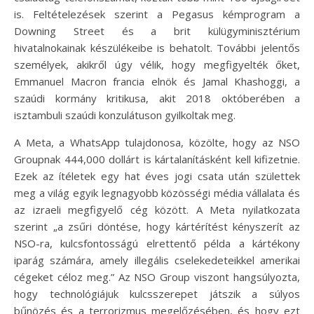
is. Feltételezések szerint a Pegasus kémprogram a
Downing Street és a brit külügyminisztérium
hivatalnokainak készülékeibe is behatolt. További jelentős
személyek, akikről úgy vélik, hogy megfigyelték őket,
Emmanuel Macron francia elnök és Jamal Khashoggi, a
szaúdi kormány kritikusa, akit 2018 októberében a
isztambuli szaúdi konzulátuson gyilkoltak meg.
A Meta, a WhatsApp tulajdonosa, közölte, hogy az NSO
Groupnak 444,000 dollárt is kártalanításként kell kifizetnie.
Ezek az ítéletek egy hat éves jogi csata után születtek
meg a világ egyik legnagyobb közösségi média vállalata és
az izraeli megfigyelő cég között. A Meta nyilatkozata
szerint „a zsűri döntése, hogy kártérítést kényszerít az
NSO-ra, kulcsfontosságú elrettentő példa a kártékony
iparág számára, amely illegális cselekedeteikkel amerikai
cégeket céloz meg.” Az NSO Group viszont hangsúlyozta,
hogy technológiájuk kulcsszerepet játszik a súlyos
bűnözés és a terrorizmus megelőzésében, és hogy ezt