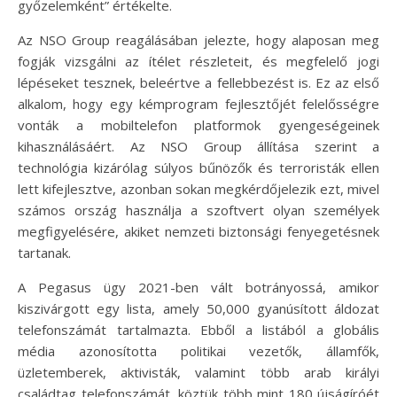
győzelemként” értékelte.
Az NSO Group reagálásában jelezte, hogy alaposan meg
fogják vizsgálni az ítélet részleteit, és megfelelő jogi
lépéseket tesznek, beleértve a fellebbezést is. Ez az első
alkalom, hogy egy kémprogram fejlesztőjét felelősségre
vonták a mobiltelefon platformok gyengeségeinek
kihasználásáért. Az NSO Group állítása szerint a
technológia kizárólag súlyos bűnözők és terroristák ellen
lett kifejlesztve, azonban sokan megkérdőjelezik ezt, mivel
számos ország használja a szoftvert olyan személyek
megfigyelésére, akiket nemzeti biztonsági fenyegetésnek
tartanak.
A Pegasus ügy 2021-ben vált botrányossá, amikor
kiszivárgott egy lista, amely 50,000 gyanúsított áldozat
telefonszámát tartalmazta. Ebből a listából a globális
média azonosította politikai vezetők, államfők,
üzletemberek, aktivisták, valamint több arab királyi
családtag telefonszámát, köztük több mint 180 újságíróét