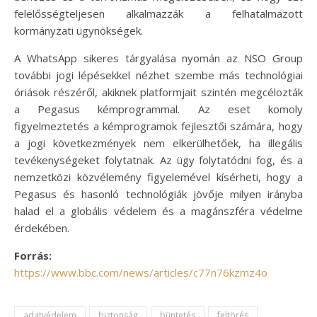
felelősségteljesen alkalmazzák a felhatalmazott
kormányzati ügynökségek.
A WhatsApp sikeres tárgyalása nyomán az NSO Group
további jogi lépésekkel nézhet szembe más technológiai
óriások részéről, akiknek platformjait szintén megcélozták
a Pegasus kémprogrammal. Az eset komoly
figyelmeztetés a kémprogramok fejlesztői számára, hogy
a jogi következmények nem elkerülhetőek, ha illegális
tevékenységeket folytatnak. Az ügy folytatódni fog, és a
nemzetközi közvélemény figyelemével kísérheti, hogy a
Pegasus és hasonló technológiák jövője milyen irányba
halad el a globális védelem és a magánszféra védelme
érdekében.
Forrás:
https://www.bbc.com/news/articles/c77n76kzmz4o
adatvédelem
biztonság
büntetés
feltörés