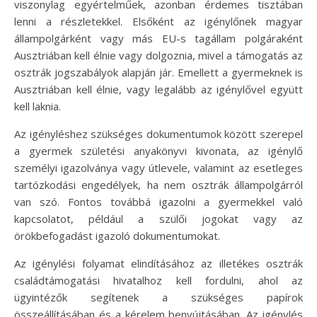
viszonylag egyértelműek, azonban érdemes tisztában
lenni a részletekkel. Elsőként az igénylőnek magyar
állampolgárként vagy más EU-s tagállam polgáraként
Ausztriában kell élnie vagy dolgoznia, mivel a támogatás az
osztrák jogszabályok alapján jár. Emellett a gyermeknek is
Ausztriában kell élnie, vagy legalább az igénylővel együtt
kell laknia.
Az igényléshez szükséges dokumentumok között szerepel
a gyermek születési anyakönyvi kivonata, az igénylő
személyi igazolványa vagy útlevele, valamint az esetleges
tartózkodási engedélyek, ha nem osztrák állampolgárról
van szó. Fontos továbbá igazolni a gyermekkel való
kapcsolatot, például a szülői jogokat vagy az
örökbefogadást igazoló dokumentumokat.
Az igénylési folyamat elindításához az illetékes osztrák
családtámogatási hivatalhoz kell fordulni, ahol az
ügyintézők segítenek a szükséges papírok
összeállításában és a kérelem benyújtásában. Az igénylés