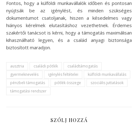
Fontos, hogy a külföldi munkavállalók időben és pontosan
nyújtsák be az igénylést, és minden szükséges
dokumentumot csatoljanak, hiszen a késedelmes vagy
hiányos kérelmek elutasításhoz vezethetnek. Érdemes
szakértői tanácsot is kérni, hogy a támogatás maximálisan
kihasználható legyen, és a család anyagi biztonsága
biztosított maradjon.
ausztria
családi pótlék
családtámogatás
gyermeknevelés
igénylés feltételei
külföldi munkavállalás
pénzbeli támogatás
pótlék összege
szociális juttatások
támogatási rendszer
SZÓLJ HOZZÁ