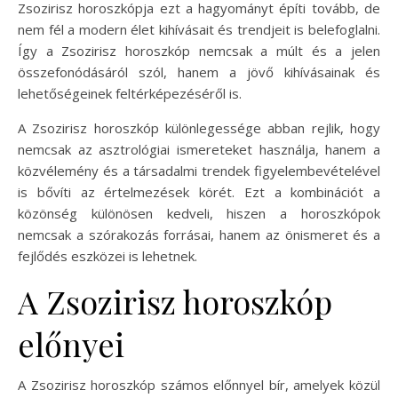
Zsozirisz horoszkópja ezt a hagyományt építi tovább, de
nem fél a modern élet kihívásait és trendjeit is belefoglalni.
Így a Zsozirisz horoszkóp nemcsak a múlt és a jelen
összefonódásáról szól, hanem a jövő kihívásainak és
lehetőségeinek feltérképezéséről is.
A Zsozirisz horoszkóp különlegessége abban rejlik, hogy
nemcsak az asztrológiai ismereteket használja, hanem a
közvélemény és a társadalmi trendek figyelembevételével
is bővíti az értelmezések körét. Ezt a kombinációt a
közönség különösen kedveli, hiszen a horoszkópok
nemcsak a szórakozás forrásai, hanem az önismeret és a
fejlődés eszközei is lehetnek.
A Zsozirisz horoszkóp
előnyei
A Zsozirisz horoszkóp számos előnnyel bír, amelyek közül