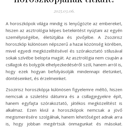
2025.03.06.
A horoszkópok világa mindig is lenyűgözte az embereket,
hiszen az asztrológia képes betekintést nyújtani az egyén
személyiségébe, életútjába és jövőjébe. A Zsozirisz
horoszkóp különösen népszerű a hazai közönség körében,
mivel egyedi megközelítésével és szórakoztató stílusával
sokak szívébe belopta magát. Az asztrológia nem csupán a
csillagok és bolygók elhelyezkedéséről szól, hanem arról is,
hogy ezek hogyan befolyásolják mindennapi életünket,
döntéseinket, és érzelmeinket.
Zsozirisz horoszkópja különösen figyelemre méltó, hiszen
nemcsak a születési dátumra és a csillagjegyekre épít,
hanem egyfajta szórakoztató, játékos megközelítést is
alkalmaz. Ezen kívül a horoszkópok nemcsak a jövő
megismerésére szolgálnak, hanem lehetőséget adnak arra
is, hogy jobban megértsük önmagunkat és másokat.