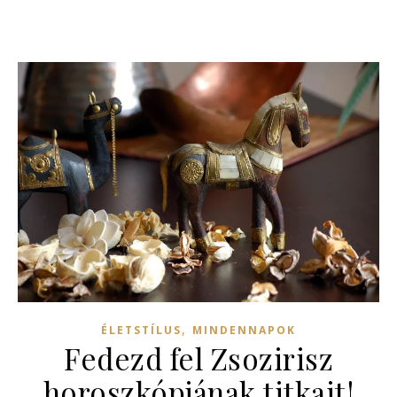
,
ÉLETSTÍLUS
MINDENNAPOK
Fedezd fel Zsozirisz
horoszkópjának titkait!