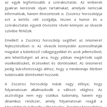
az egyik legfontosabb a szórakoztatás. Az emberek
gyakran keresnek olyan tartalmakat, amelyek nemcsak
informatívak, hanem élvezetesek is. Zsozirisz horoszkópja
ezt a kettős célt szolgálja, hiszen a humor és a
szórakoztatás egyedi ötvözete révén könnyen az olvasók
szívébe férkőzik.
Emellett a Zsozirisz horoszkóp segíthet az önismeret
fejlesztésében is. Az olvasók könnyedén azonosíthatják
magukat a különböző csillagjegyekkel és azok jellemzőivel,
ami lehetőséget ad arra, hogy jobban megértsék saját
viselkedésüket, érzéseiket és döntéseiket. Az önismeret
pedig kulcsfontosságú ahhoz, hogy a mindennapi életben
tudatosabb döntéseket hozzunk.
A Zsozirisz horoszkóp másik nagy előnye, hogy
folyamatosan alkalmazkodik a változó világhoz. Az
asztrológia nem egy statikus tudomány, hanem egy
dinamikus rendszer, amely folyamatosan reagál a
társadalmi és kulturális változásokra. Zsozirisz horoszkópja