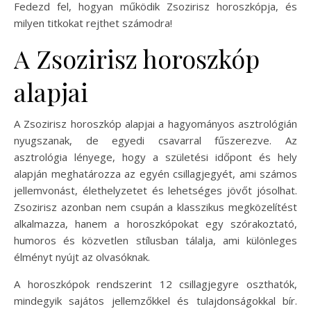
Fedezd fel, hogyan működik Zsozirisz horoszkópja, és
milyen titkokat rejthet számodra!
A Zsozirisz horoszkóp
alapjai
A Zsozirisz horoszkóp alapjai a hagyományos asztrológián
nyugszanak, de egyedi csavarral fűszerezve. Az
asztrológia lényege, hogy a születési időpont és hely
alapján meghatározza az egyén csillagjegyét, ami számos
jellemvonást, élethelyzetet és lehetséges jövőt jósolhat.
Zsozirisz azonban nem csupán a klasszikus megközelítést
alkalmazza, hanem a horoszkópokat egy szórakoztató,
humoros és közvetlen stílusban tálalja, ami különleges
élményt nyújt az olvasóknak.
A horoszkópok rendszerint 12 csillagjegyre oszthatók,
mindegyik sajátos jellemzőkkel és tulajdonságokkal bír.