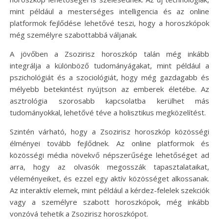
mint például a mesterséges intelligencia és az online
platformok fejlődése lehetővé teszi, hogy a horoszkópok
még személyre szabottabbá váljanak.
A jövőben a Zsozirisz horoszkóp talán még inkább
integrálja a különböző tudományágakat, mint például a
pszichológiát és a szociológiát, hogy még gazdagabb és
mélyebb betekintést nyújtson az emberek életébe. Az
asztrológia szorosabb kapcsolatba kerülhet más
tudományokkal, lehetővé téve a holisztikus megközelítést.
Szintén várható, hogy a Zsozirisz horoszkóp közösségi
élményei tovább fejlődnek. Az online platformok és
közösségi média növekvő népszerűsége lehetőséget ad
arra, hogy az olvasók megosszák tapasztalataikat,
véleményeiket, és ezzel egy aktív közösséget alkossanak.
Az interaktív elemek, mint például a kérdez-felelek szekciók
vagy a személyre szabott horoszkópok, még inkább
vonzóvá tehetik a Zsozirisz horoszkópot.