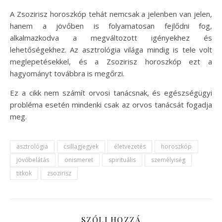
A Zsozirisz horoszkóp tehát nemcsak a jelenben van jelen,
hanem a jövőben is folyamatosan fejlődni fog,
alkalmazkodva a megváltozott igényekhez és
lehetőségekhez. Az asztrológia világa mindig is tele volt
meglepetésekkel, és a Zsozirisz horoszkóp ezt a
hagyományt továbbra is megőrzi.
Ez a cikk nem számít orvosi tanácsnak, és egészségügyi
probléma esetén mindenki csak az orvos tanácsát fogadja
meg.
asztrológia
csillagjegyek
életvezetés
horoszkóp
jövőbelátás
önismeret
spirituális
személyiség
titkok
zsozirisz
SZÓLJ HOZZÁ