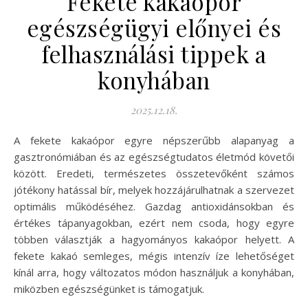
Fekete kakaópor
egészségügyi előnyei és
felhasználási tippek a
konyhában
2025.12.18.
A fekete kakaópor egyre népszerűbb alapanyag a
gasztronómiában és az egészségtudatos életmód követői
között. Eredeti, természetes összetevőként számos
jótékony hatással bír, melyek hozzájárulhatnak a szervezet
optimális működéséhez. Gazdag antioxidánsokban és
értékes tápanyagokban, ezért nem csoda, hogy egyre
többen választják a hagyományos kakaópor helyett. A
fekete kakaó semleges, mégis intenzív íze lehetőséget
kínál arra, hogy változatos módon használjuk a konyhában,
miközben egészségünket is támogatjuk.