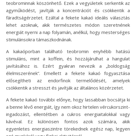
teobrominnak köszönhető. Ezek a vegyületek serkentik az
agyműködést, javítják a koncentrációt és csökkentik a
fáradtságérzetet. Ezáltal a fekete kakaó ideális választás
lehet azoknak, akik természetes módon szeretnének
energiát nyerni a nap folyamán, anélkül, hogy mesterséges
stimulánsokra támaszkodnának.
A kakaóporban található teobromin enyhébb hatású
stimuláns, mint a koffein, és hozzájárulhat a hangulat
javításához is. Ezért gyakran nevezik a „boldogság
élelmiszerének”. Emellett a fekete kakaó fogyasztása
elősegítheti az endorfinok termelődését, amelyek
csökkentik a stresszt és javítják az általános közérzetet.
A fekete kakaó további előnye, hogy lassabban bocsátja ki
a benne lévő energiát, így nem okoz hirtelen vércukorszint-
ingadozást, ellentétben a cukros energiaitalokkal vagy
kávéval. Ez különösen fontos azok számára, akik
egyenletes energiaszintre törekednek egész nap, legyen
szó munkáról vagy fizikai aktivitásról.