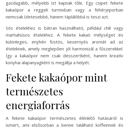
gazdagabb, mélyebb ízt kapnak tőle. Egy csipet fekete
kakaópor a reggeli turmixban vagy a fehérjeporban
nemcsak ízletesebbé, hanem táplálóbbá is teszi azt.
Sós ételekhez is bátran használható, például chili vagy
marhahúsos ételekhez. A fekete kakaó mélységet és
különleges, enyhén füstös, kesernyés aromát ad az
ételeknek, amely meglepően jól harmonizál a fűszerekkel.
Így a kakaópor nem csak desszertként, hanem kreatív
konyhai alapanyagként is megállja a helyét.
Fekete kakaópor mint
természetes
energiaforrás
A fekete kakaópor természetes élénkítő hatásáról is
ismert, ami elsősorban a benne található koffeinnek és