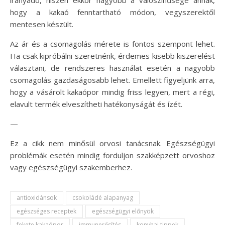
hogy a kakaó fenntartható módon, vegyszerektől
mentesen készült.
Az ár és a csomagolás mérete is fontos szempont lehet.
Ha csak kipróbálni szeretnénk, érdemes kisebb kiszerelést
választani, de rendszeres használat esetén a nagyobb
csomagolás gazdaságosabb lehet. Emellett figyeljünk arra,
hogy a vásárolt kakaópor mindig friss legyen, mert a régi,
elavult termék elveszítheti hatékonyságát és ízét.
—
Ez a cikk nem minősül orvosi tanácsnak. Egészségügyi
problémák esetén mindig forduljon szakképzett orvoshoz
vagy egészségügyi szakemberhez.
antioxidánsok
csokoládé alapanyag
egészséges receptek
egészségügyi előnyök
fekete kakaópor
immunerősítés
konyhai tippek