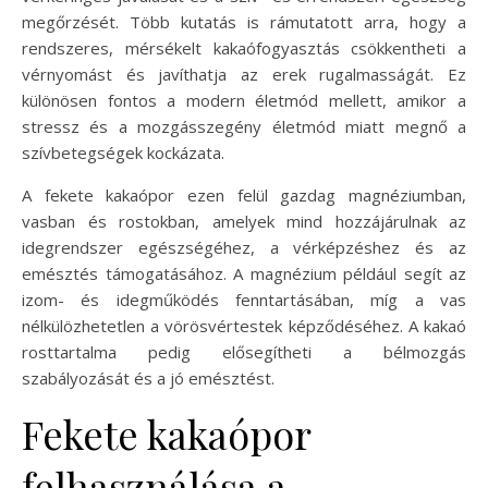
megőrzését. Több kutatás is rámutatott arra, hogy a
rendszeres, mérsékelt kakaófogyasztás csökkentheti a
vérnyomást és javíthatja az erek rugalmasságát. Ez
különösen fontos a modern életmód mellett, amikor a
stressz és a mozgásszegény életmód miatt megnő a
szívbetegségek kockázata.
A fekete kakaópor ezen felül gazdag magnéziumban,
vasban és rostokban, amelyek mind hozzájárulnak az
idegrendszer egészségéhez, a vérképzéshez és az
emésztés támogatásához. A magnézium például segít az
izom- és idegműködés fenntartásában, míg a vas
nélkülözhetetlen a vörösvértestek képződéséhez. A kakaó
rosttartalma pedig elősegítheti a bélmozgás
szabályozását és a jó emésztést.
Fekete kakaópor
felhasználása a