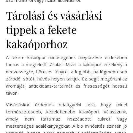
Tárolási és vásárlási
tippek a fekete
kakaóporhoz
A fekete kakaópor minőségének megőrzése érdekében
fontos a megfelelő tárolás. Mivel a kakaópor érzékeny a
nedvességre, hőre és fényre, a legjobb, ha légmentesen
záródó, sötét, hűvös helyen tartjuk. Ez segít megőrizni az
aromáját, antioxidáns-tartalmát és frissességét hosszú
távon.
Vásárláskor érdemes odafigyelni arra, hogy minél
természetesebb, kezeletlenebb kakaóport válasszunk,
amely nem tartalmaz hozzáadott cukrot vagy
mesterséges adalékanyagokat. A bio minősítés szintén jó
irányadó, hiszen ekkor nagyobb a valószínűsége annak,