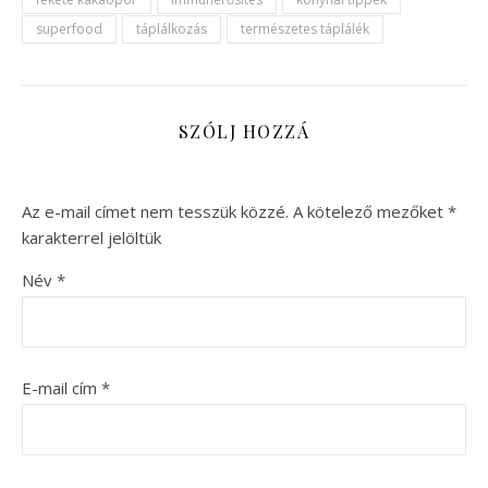
superfood
táplálkozás
természetes táplálék
SZÓLJ HOZZÁ
Az e-mail címet nem tesszük közzé.
A kötelező mezőket
*
karakterrel jelöltük
Név
*
E-mail cím
*