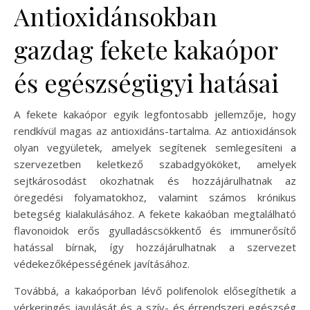
Antioxidánsokban
gazdag fekete kakaópor
és egészségügyi hatásai
A fekete kakaópor egyik legfontosabb jellemzője, hogy
rendkívül magas az antioxidáns-tartalma. Az antioxidánsok
olyan vegyületek, amelyek segítenek semlegesíteni a
szervezetben keletkező szabadgyököket, amelyek
sejtkárosodást okozhatnak és hozzájárulhatnak az
öregedési folyamatokhoz, valamint számos krónikus
betegség kialakulásához. A fekete kakaóban megtalálható
flavonoidok erős gyulladáscsökkentő és immunerősítő
hatással bírnak, így hozzájárulhatnak a szervezet
védekezőképességének javításához.
Továbbá, a kakaóporban lévő polifenolok elősegíthetik a
vérkeringés javulását és a szív- és érrendszeri egészség