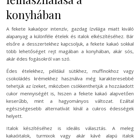
konyhában
A fekete kakaópor intenzív, gazdag ízvilága miatt kiváló
alapanyag a különféle ételek és italok elkészítéséhez. Bár
elsőre a desszertekhez kapcsoljuk, a fekete kakaó sokkal
több lehetőséget rejt magában a konyhában, akár sós,
akár édes fogásokról van szó.
Édes ételekhez, például sütikhez, muffinokhoz vagy
csokoládés krémekhez használva még karakteresebbé
tehetjük az ízeket, miközben csökkenthetjük a hozzáadott
cukor mennyiségét is, hiszen a fekete kakaó alapvetően
keserűbb, mint a hagyományos változat. Ezáltal
egészségesebb alternatívát kínál a cukros édességek
helyett.
Italok készítéséhez is ideális választás. A meleg
kakaóitalok, turmixok vagy akár kávé alapú italok