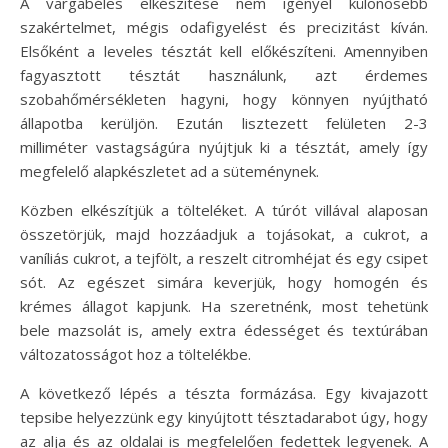
A vargabéles elkészítése nem igényel különösebb
szakértelmet, mégis odafigyelést és precizitást kíván.
Elsőként a leveles tésztát kell előkészíteni. Amennyiben
fagyasztott tésztát használunk, azt érdemes
szobahőmérsékleten hagyni, hogy könnyen nyújtható
állapotba kerüljön. Ezután lisztezett felületen 2-3
milliméter vastagságúra nyújtjuk ki a tésztát, amely így
megfelelő alapkészletet ad a süteménynek.
Közben elkészítjük a tölteléket. A túrót villával alaposan
összetörjük, majd hozzáadjuk a tojásokat, a cukrot, a
vaníliás cukrot, a tejfölt, a reszelt citromhéjat és egy csipet
sót. Az egészet simára keverjük, hogy homogén és
krémes állagot kapjunk. Ha szeretnénk, most tehetünk
bele mazsolát is, amely extra édességet és textúrában
változatosságot hoz a töltelékbe.
A következő lépés a tészta formázása. Egy kivajazott
tepsibe helyezzünk egy kinyújtott tésztadarabot úgy, hogy
az alja és az oldalai is megfelelően fedettek legyenek. A