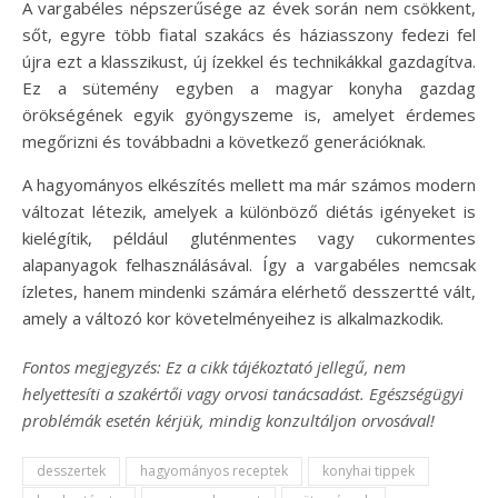
A vargabéles népszerűsége az évek során nem csökkent,
sőt, egyre több fiatal szakács és háziasszony fedezi fel
újra ezt a klasszikust, új ízekkel és technikákkal gazdagítva.
Ez a sütemény egyben a magyar konyha gazdag
örökségének egyik gyöngyszeme is, amelyet érdemes
megőrizni és továbbadni a következő generációknak.
A hagyományos elkészítés mellett ma már számos modern
változat létezik, amelyek a különböző diétás igényeket is
kielégítik, például gluténmentes vagy cukormentes
alapanyagok felhasználásával. Így a vargabéles nemcsak
ízletes, hanem mindenki számára elérhető desszertté vált,
amely a változó kor követelményeihez is alkalmazkodik.
Fontos megjegyzés: Ez a cikk tájékoztató jellegű, nem
helyettesíti a szakértői vagy orvosi tanácsadást. Egészségügyi
problémák esetén kérjük, mindig konzultáljon orvosával!
desszertek
hagyományos receptek
konyhai tippek