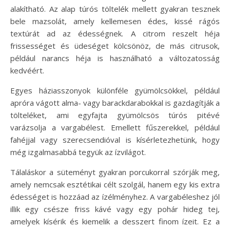
alakítható. Az alap túrós töltelék mellett gyakran tesznek
bele mazsolát, amely kellemesen édes, kissé rágós
textúrát ad az édességnek. A citrom reszelt héja
frissességet és üdeséget kölcsönöz, de más citrusok,
például narancs héja is használható a változatosság
kedvéért.
Egyes háziasszonyok különféle gyümölcsökkel, például
apróra vágott alma- vagy barackdarabokkal is gazdagítják a
tölteléket, ami egyfajta gyümölcsös túrós pitévé
varázsolja a vargabélest. Emellett fűszerekkel, például
fahéjjal vagy szerecsendióval is kísérletezhetünk, hogy
még izgalmasabbá tegyük az ízvilágot.
Tálaláskor a süteményt gyakran porcukorral szórják meg,
amely nemcsak esztétikai célt szolgál, hanem egy kis extra
édességet is hozzáad az ízélményhez. A vargabéleshez jól
illik egy csésze friss kávé vagy egy pohár hideg tej,
amelyek kísérik és kiemelik a desszert finom ízeit. Ez a