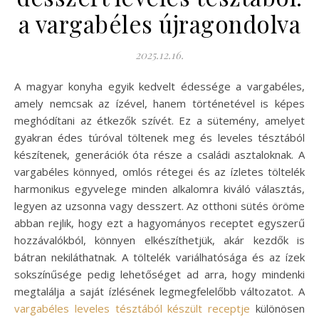
a vargabéles újragondolva
2025.12.16.
A magyar konyha egyik kedvelt édessége a vargabéles,
amely nemcsak az ízével, hanem történetével is képes
meghódítani az étkezők szívét. Ez a sütemény, amelyet
gyakran édes túróval töltenek meg és leveles tésztából
készítenek, generációk óta része a családi asztaloknak. A
vargabéles könnyed, omlós rétegei és az ízletes töltelék
harmonikus egyvelege minden alkalomra kiváló választás,
legyen az uzsonna vagy desszert. Az otthoni sütés öröme
abban rejlik, hogy ezt a hagyományos receptet egyszerű
hozzávalókból, könnyen elkészíthetjük, akár kezdők is
bátran nekiláthatnak. A töltelék variálhatósága és az ízek
sokszínűsége pedig lehetőséget ad arra, hogy mindenki
megtalálja a saját ízlésének legmegfelelőbb változatot. A
vargabéles leveles tésztából készült receptje
különösen