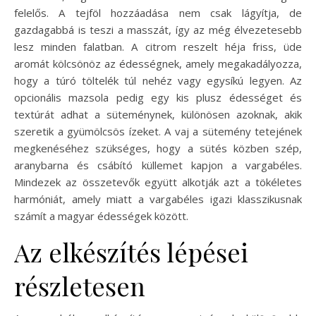
felelős. A tejföl hozzáadása nem csak lágyítja, de
gazdagabbá is teszi a masszát, így az még élvezetesebb
lesz minden falatban. A citrom reszelt héja friss, üde
aromát kölcsönöz az édességnek, amely megakadályozza,
hogy a túró töltelék túl nehéz vagy egysíkú legyen. Az
opcionális mazsola pedig egy kis plusz édességet és
textúrát adhat a süteménynek, különösen azoknak, akik
szeretik a gyümölcsös ízeket. A vaj a sütemény tetejének
megkenéséhez szükséges, hogy a sütés közben szép,
aranybarna és csábító küllemet kapjon a vargabéles.
Mindezek az összetevők együtt alkotják azt a tökéletes
harmóniát, amely miatt a vargabéles igazi klasszikusnak
számít a magyar édességek között.
Az elkészítés lépései
részletesen