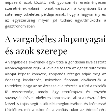
népszerű azok között, akik gyorsan és eredményesen
szeretnének valami finomat varázsolni a konyhában. Ez a
sütemény tökéletes példája annak, hogy a hagyomány és
az egyszerűség milyen jól tudnak együttműködni a
gasztronómiában.
A vargabéles alapanyagai
és azok szerepe
A vargabéles sikerének egyik titka a gondosan kiválasztott
alapanyagokban rejlik. A leveles tészta az egész sütemény
alapját képezi: könnyed, roppanós rétegei adják meg az
édesség karakterét, miközben finoman elválasztják a
tölteléket, hogy az ne áztassa el a tésztát. A túró a töltelék
fő összetevője, amely lágy textúrájával és enyhén
savanykás ízével tökéletes kontrasztot alkot a tészta édes
ízével. A tojás segít a töltelék megkötésében és krémessé
tételében, míg a cukor és a vaníliás cukor az édességért