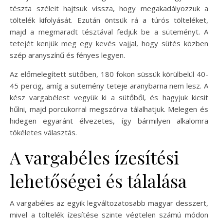
tészta széleit hajtsuk vissza, hogy megakadályozzuk a
töltelék kifolyását. Ezután öntsük rá a túrós tölteléket,
majd a megmaradt tésztával fedjük be a süteményt. A
tetejét kenjük meg egy kevés vajjal, hogy sütés közben
szép aranyszínű és fényes legyen.
Az előmelegített sütőben, 180 fokon süssük körülbelül 40-
45 percig, amíg a sütemény teteje aranybarna nem lesz. A
kész vargabélest vegyük ki a sütőből, és hagyjuk kicsit
hűlni, majd porcukorral megszórva tálalhatjuk. Melegen és
hidegen egyaránt élvezetes, így bármilyen alkalomra
tökéletes választás.
A vargabéles ízesítési
lehetőségei és tálalása
A vargabéles az egyik legváltozatosabb magyar desszert,
mivel a töltelék ízesítése szinte végtelen számú módon