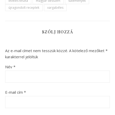
leveles tészta
magyar desszert
sütemények
újragondolt receptek
vargabéles
SZÓLJ HOZZÁ
Az e-mail címet nem tesszük közzé.
A kötelező mezőket
*
karakterrel jelöltük
Név
*
E-mail cím
*