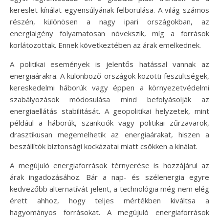
kereslet-kínálat egyensúlyának felborulása. A világ számos
részén, különösen a nagy ipari országokban, az
energiaigény folyamatosan növekszik, míg a források
korlátozottak. Ennek következtében az árak emelkednek.
A politikai események is jelentős hatással vannak az
energiaárakra. A különböző országok közötti feszültségek,
kereskedelmi háborúk vagy éppen a környezetvédelmi
szabályozások módosulása mind befolyásolják az
energiaellátás stabilitását. A geopolitikai helyzetek, mint
például a háborúk, szankciók vagy politikai zűrzavarok,
drasztikusan megemelhetik az energiaárakat, hiszen a
beszállítók biztonsági kockázatai miatt csökken a kínálat.
A megújuló energiaforrások térnyerése is hozzájárul az
árak ingadozásához. Bár a nap- és szélenergia egyre
kedvezőbb alternatívát jelent, a technológia még nem elég
érett ahhoz, hogy teljes mértékben kiváltsa a
hagyományos forrásokat. A megújuló energiaforrások