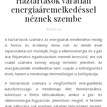
Háztartások váratlan
energiaáremelkedéssel
néznek szembe
2025.11.23.
A háztartások számára az energiaárak emelkedése mindig
is fontos és érzékeny téma volt. Az elmúlt évek
tapasztalatai azt mutatják, hogy a villamosenergia és a gáz
árai folyamatos ingadozásokon mennek keresztül, ami sok
család számára komoly anyagi terheket jelenthet. Az
energiaszámlák emelkedése nem csupán a költségvetést
érinti, hanem a mindennapi életminőséget is befolyásolja.
A háztartások számára a megfizethető energiaellátás
kulcsfontosságú a mindennapi élet fenntartásához,
különösen a fűtési időszakokban, amikor a gáz- és
villamosenergia-fogyasztás jelentősen megnő. A hirtelen
árak változása sok esetben váratlan helyzeteket teremt,