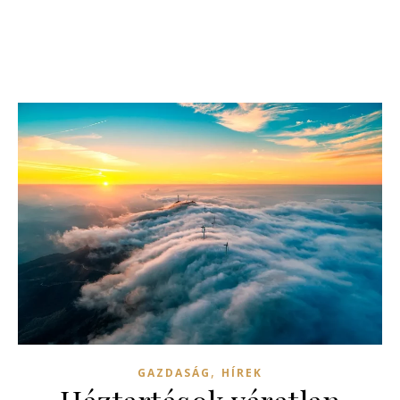
,
GAZDASÁG
HÍREK