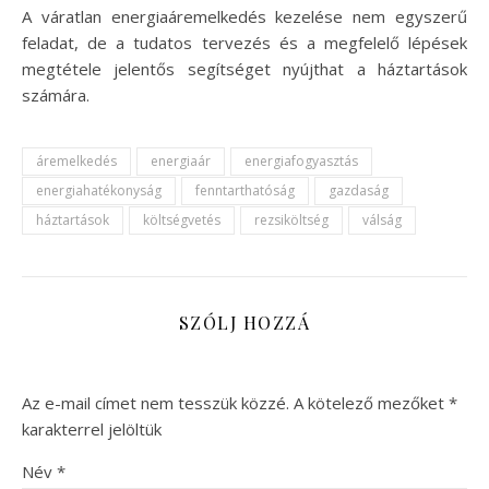
A váratlan energiaáremelkedés kezelése nem egyszerű
feladat, de a tudatos tervezés és a megfelelő lépések
megtétele jelentős segítséget nyújthat a háztartások
számára.
áremelkedés
energiaár
energiafogyasztás
energiahatékonyság
fenntarthatóság
gazdaság
háztartások
költségvetés
rezsiköltség
válság
SZÓLJ HOZZÁ
Az e-mail címet nem tesszük közzé.
A kötelező mezőket
*
karakterrel jelöltük
Név
*