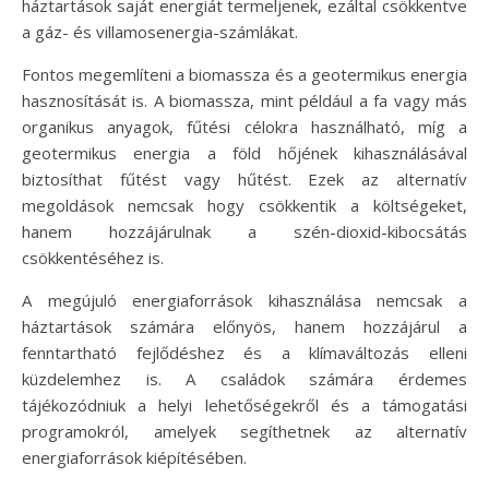
háztartások saját energiát termeljenek, ezáltal csökkentve
a gáz- és villamosenergia-számlákat.
Fontos megemlíteni a biomassza és a geotermikus energia
hasznosítását is. A biomassza, mint például a fa vagy más
organikus anyagok, fűtési célokra használható, míg a
geotermikus energia a föld hőjének kihasználásával
biztosíthat fűtést vagy hűtést. Ezek az alternatív
megoldások nemcsak hogy csökkentik a költségeket,
hanem hozzájárulnak a szén-dioxid-kibocsátás
csökkentéséhez is.
A megújuló energiaforrások kihasználása nemcsak a
háztartások számára előnyös, hanem hozzájárul a
fenntartható fejlődéshez és a klímaváltozás elleni
küzdelemhez is. A családok számára érdemes
tájékozódniuk a helyi lehetőségekről és a támogatási
programokról, amelyek segíthetnek az alternatív
energiaforrások kiépítésében.