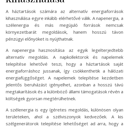
A háztartások számára az alternatív energiaforrások
kihasználása egyre inkább elérhetővé válik. A napenergia, a
szélenergia és más megújuló források nemcsak
környezetbarát megoldások, hanem hosszú távon
pénzügyi előnyöket is nyújthatnak.
A napenergia hasznosítása az egyik legelterjedtebb
alternatív megoldás. A napkollektorok és napelemek
telepítése lehetővé teszi, hogy a háztartások saját
energiaforráshoz jussanak, így csökkenthetik a hálózati
energiafüggőséget. A napelemek telepítése kezdetben
jelentős beruházást igényelhet, azonban a hosszú távú
megtakarítások és a különböző állami támogatások révén a
költségek gyorsan megtérülhetnek.
A szélenergia is egy ígéretes megoldás, különösen olyan
területeken, ahol a szélviszonyok kedvezőek. A kis
szélgenerátorok telepítése lehetőséget ad arra, hogy a