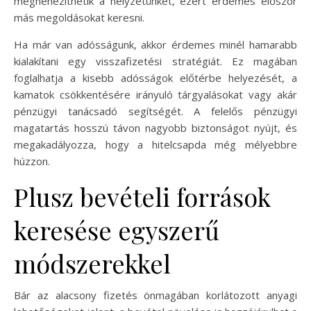
megnehezíthetik a helyzetünket, ezért érdemes először
más megoldásokat keresni.
Ha már van adósságunk, akkor érdemes minél hamarabb
kialakítani egy visszafizetési stratégiát. Ez magában
foglalhatja a kisebb adósságok előtérbe helyezését, a
kamatok csökkentésére irányuló tárgyalásokat vagy akár
pénzügyi tanácsadó segítségét. A felelős pénzügyi
magatartás hosszú távon nagyobb biztonságot nyújt, és
megakadályozza, hogy a hitelcsapda még mélyebbre
húzzon.
Plusz bevételi források
keresése egyszerű
módszerekkel
Bár az alacsony fizetés önmagában korlátozott anyagi