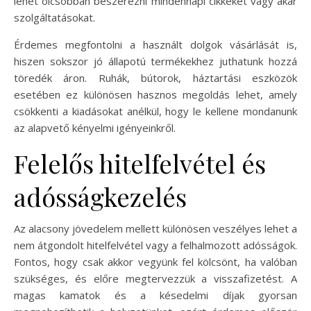
lehet olcsóbban beszerezni mindennapi cikkeket vagy akár
szolgáltatásokat.
Érdemes megfontolni a használt dolgok vásárlását is,
hiszen sokszor jó állapotú termékekhez juthatunk hozzá
töredék áron. Ruhák, bútorok, háztartási eszközök
esetében ez különösen hasznos megoldás lehet, amely
csökkenti a kiadásokat anélkül, hogy le kellene mondanunk
az alapvető kényelmi igényeinkről.
Felelős hitelfelvétel és
adósságkezelés
Az alacsony jövedelem mellett különösen veszélyes lehet a
nem átgondolt hitelfelvétel vagy a felhalmozott adósságok.
Fontos, hogy csak akkor vegyünk fel kölcsönt, ha valóban
szükséges, és előre megtervezzük a visszafizetést. A
magas kamatok és a késedelmi díjak gyorsan