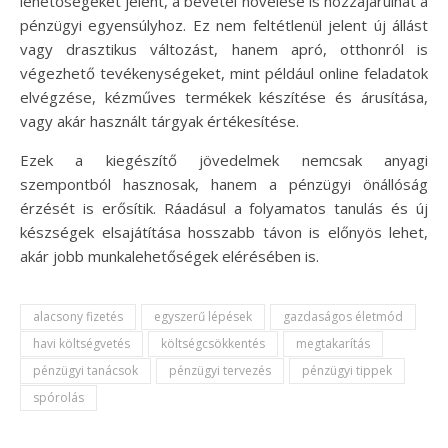
lehetőségeket jelent, a bevétel növelése is hozzájárulhat a
pénzügyi egyensúlyhoz. Ez nem feltétlenül jelent új állást
vagy drasztikus változást, hanem apró, otthonról is
végezhető tevékenységeket, mint például online feladatok
elvégzése, kézműves termékek készítése és árusítása,
vagy akár használt tárgyak értékesítése.
Ezek a kiegészítő jövedelmek nemcsak anyagi
szempontból hasznosak, hanem a pénzügyi önállóság
érzését is erősítik. Ráadásul a folyamatos tanulás és új
készségek elsajátítása hosszabb távon is előnyös lehet,
akár jobb munkalehetőségek elérésében is.
alacsony fizetés
egyszerű lépések
gazdaságos életmód
havi költségvetés
költségcsökkentés
megtakarítás
pénzügyi tanácsok
pénzügyi tervezés
pénzügyi tippek
spórolás