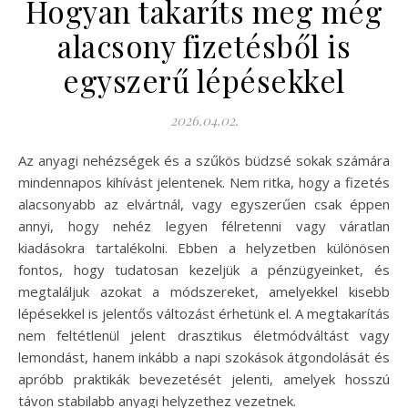
Hogyan takaríts meg még
alacsony fizetésből is
egyszerű lépésekkel
2026.04.02.
Az anyagi nehézségek és a szűkös büdzsé sokak számára
mindennapos kihívást jelentenek. Nem ritka, hogy a fizetés
alacsonyabb az elvártnál, vagy egyszerűen csak éppen
annyi, hogy nehéz legyen félretenni vagy váratlan
kiadásokra tartalékolni. Ebben a helyzetben különösen
fontos, hogy tudatosan kezeljük a pénzügyeinket, és
megtaláljuk azokat a módszereket, amelyekkel kisebb
lépésekkel is jelentős változást érhetünk el. A megtakarítás
nem feltétlenül jelent drasztikus életmódváltást vagy
lemondást, hanem inkább a napi szokások átgondolását és
apróbb praktikák bevezetését jelenti, amelyek hosszú
távon stabilabb anyagi helyzethez vezetnek.