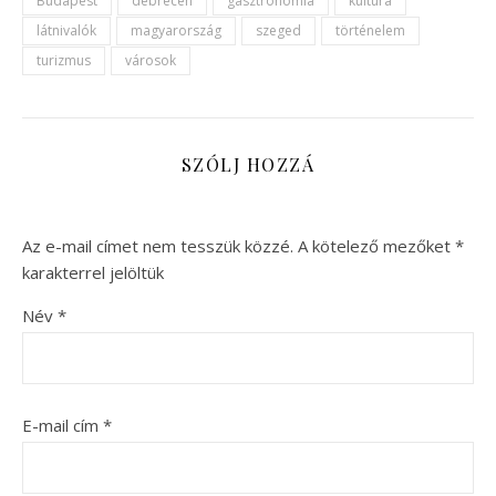
Budapest
debrecen
gasztronómia
kultúra
látnivalók
magyarország
szeged
történelem
turizmus
városok
SZÓLJ HOZZÁ
Az e-mail címet nem tesszük közzé.
A kötelező mezőket
*
karakterrel jelöltük
Név
*
E-mail cím
*