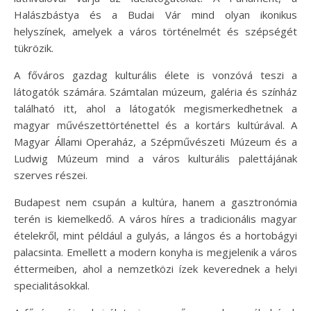
Halászbástya és a Budai Vár mind olyan ikonikus
helyszínek, amelyek a város történelmét és szépségét
tükrözik.
A főváros gazdag kulturális élete is vonzóvá teszi a
látogatók számára. Számtalan múzeum, galéria és színház
található itt, ahol a látogatók megismerkedhetnek a
magyar művészettörténettel és a kortárs kultúrával. A
Magyar Állami Operaház, a Szépművészeti Múzeum és a
Ludwig Múzeum mind a város kulturális palettájának
szerves részei.
Budapest nem csupán a kultúra, hanem a gasztronómia
terén is kiemelkedő. A város híres a tradicionális magyar
ételekről, mint például a gulyás, a lángos és a hortobágyi
palacsinta. Emellett a modern konyha is megjelenik a város
éttermeiben, ahol a nemzetközi ízek keverednek a helyi
specialitásokkal.