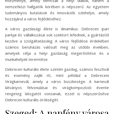
intézménye, amely nemcsak a helyi diákok, hanem a
nemzetközi hallgatók körében is népszerű. Az egyetem
tudományos kutatások és innovációk színhelye, amely
hozzájárul a város fejlődéséhez.
A város gazdasági élete is dinamikus. Debrecen ipari
parkjai és vállalkozásai sok szektort lefednek, a gyártástól
kezdve a szolgáltatásokig. A város fejlődése érdekében
számos beruházás valósult meg az utóbbi években,
amelyek célja a helyi gazdaság megerősítése és a
munkahelyek teremtése.
Debrecen kulturális élete szintén gazdag, számos fesztivál
és esemény zajlik itt, mint például a Debreceni
Virágkarnevál, amely a város büszkesége. A karnevál
látványos felvonulásai és virágkompozíciói évente
rengeteg látogatót vonzanak, ezzel is népszerűsítve
Debrecen kulturális örökségét.
Szeged: A napfény városa