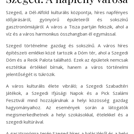
Szeged, a Dél-Alföld kulturális központja, híres napfényes
időjárásáról, gyönyörű épületeiről és sokszínű
gasztronómiájáról. A város a Tisza partján fekszik, ahol a
víz és a város harmonikus összhangban él egymással.
Szeged történelme gazdag és sokszínű. A város híres
építészeti emlékei közé tartozik a Dóm tér, ahol a Szegedi
Dóm és a Reök Palota található. Ezek az épületek nemcsak
esztétikai értékkel bírnak, hanem a város történelmi
jelentőségét is tükrözik.
A város kulturális élete vibráló; a Szegedi Szabadtéri
Játékok, a Szegedi Ifjúsági Napok és a Pick Szalámi
Fesztivál mind hozzájárulnak a helyi közösség gazdag
hagyományaihoz. Az események során a látogatók
megismerkedhetnek a helyi szokásokkal, ételekkel és a
szegedi kultúrával.
A gasztronómia terén Szeged híres a halászléről és a helyi