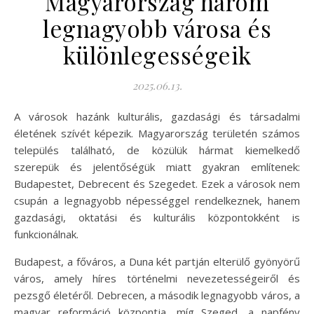
Magyarország három
legnagyobb városa és
különlegességeik
2025.06.13.
A városok hazánk kulturális, gazdasági és társadalmi
életének szívét képezik. Magyarország területén számos
település található, de közülük hármat kiemelkedő
szerepük és jelentőségük miatt gyakran említenek:
Budapestet, Debrecent és Szegedet. Ezek a városok nem
csupán a legnagyobb népességgel rendelkeznek, hanem
gazdasági, oktatási és kulturális központokként is
funkcionálnak.
Budapest, a főváros, a Duna két partján elterülő gyönyörű
város, amely híres történelmi nevezetességeiről és
pezsgő életéről. Debrecen, a második legnagyobb város, a
magyar reformáció központja, míg Szeged, a napfény