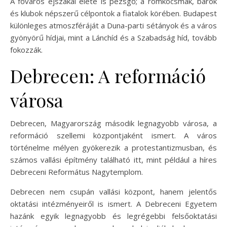
A főváros éjszakai élete is pezsgő; a romkocsmák, bárok
és klubok népszerű célpontok a fiatalok körében. Budapest
különleges atmoszféráját a Duna-parti sétányok és a város
gyönyörű hídjai, mint a Lánchíd és a Szabadság híd, tovább
fokozzák.
Debrecen: A reformáció
városa
Debrecen, Magyarország második legnagyobb városa, a
reformáció szellemi központjaként ismert. A város
történelme mélyen gyökerezik a protestantizmusban, és
számos vallási építmény található itt, mint például a híres
Debreceni Református Nagytemplom.
Debrecen nem csupán vallási központ, hanem jelentős
oktatási intézményeiről is ismert. A Debreceni Egyetem
hazánk egyik legnagyobb és legrégebbi felsőoktatási