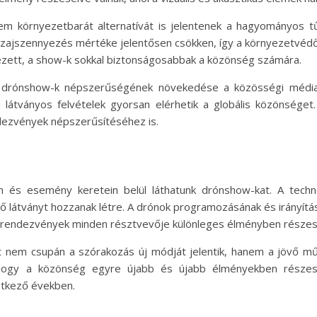
m környezetbarát alternatívát is jelentenek a hagyományos tű
ajszennyezés mértéke jelentősen csökken, így a környezetvédők
zett, a show-k sokkal biztonságosabbak a közönség számára.
t a drónshow-k népszerűségének növekedése a közösségi médi
 látványos felvételek gyorsan elérhetik a globális közönséget
dezvények népszerűsítéséhez is.
 és esemény keretein belül láthatunk drónshow-kat. A techn
látványt hozzanak létre. A drónok programozásának és irányítás
a rendezvények minden résztvevője különleges élményben részes
t nem csupán a szórakozás új módját jelentik, hanem a jövő művé
i, hogy a közönség egyre újabb és újabb élményekben részes
etkező években.