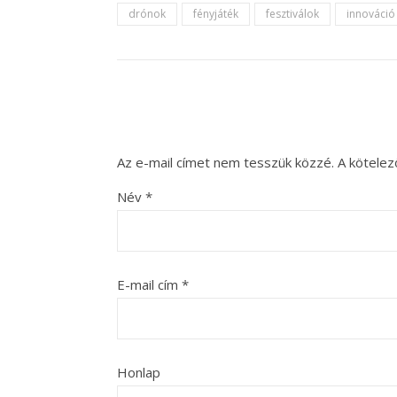
drónok
fényjáték
fesztiválok
innováció
Az e-mail címet nem tesszük közzé.
A kötele
Név
*
E-mail cím
*
Honlap