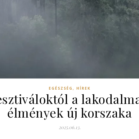
,
EGÉSZSÉG
HÍREK
sztiváloktól a lakodalma
élmények új korszaka
2025.06.13.