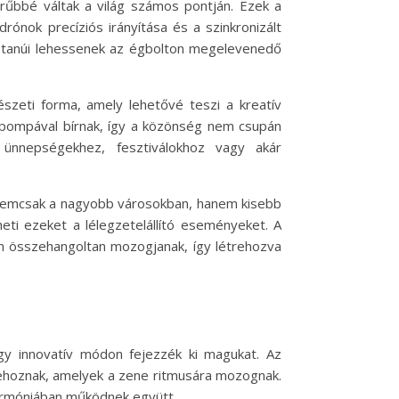
rűbbé váltak a világ számos pontján. Ezek a
ónok precíziós irányítása és a szinkronizált
y tanúi lehessenek az égbolton megelevenedő
szeti forma, amely lehetővé teszi a kreatív
zínpompával bírnak, így a közönség nem csupán
ünnepségekhez, fesztiválokhoz vagy akár
r nemcsak a nagyobb városokban, hanem kisebb
eti ezeket a lélegzetelállító eseményeket. A
n összehangoltan mozogjanak, így létrehozva
y innovatív módon fejezzék ki magukat. Az
rehoznak, amelyek a zene ritmusára mozognak.
harmóniában működnek együtt.