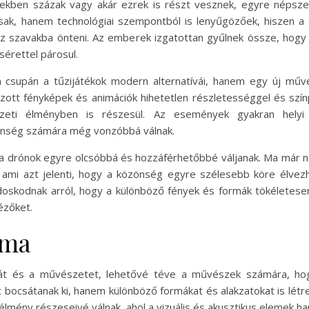
ekben százak vagy akár ezrek is részt vesznek, egyre népsze
, hanem technológiai szempontból is lenyűgözőek, hiszen a dr
éz szavakba önteni. Az emberek izgatottan gyűlnek össze, hog
érettel párosul.
 csupán a tűzijátékok modern alternatívái, hanem egy új művé
ehozott fényképek és animációk hihetetlen részletességgel és s
zeti élményben is részesül. Az események gyakran helyi 
önség számára még vonzóbbá válnak.
y a drónok egyre olcsóbbá és hozzáférhetőbbé váljanak. Ma má
 ami azt jelenti, hogy a közönség egyre szélesebb köre élvezh
skodnak arról, hogy a különböző fények és formák tökéletese
ézőket.
rma
iát és a művészetet, lehetővé téve a művészek számára, hog
ocsátanak ki, hanem különböző formákat és alakzatokat is lét
lmény részeseivé válnak, ahol a vizuális és akusztikus elemek 