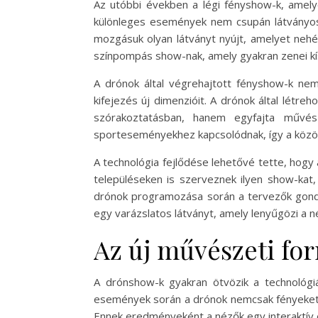
Az utóbbi években a légi fényshow-k, amely
különleges események nem csupán látványosak
mozgásuk olyan látványt nyújt, amelyet neh
színpompás show-nak, amely gyakran zenei kís
A drónok által végrehajtott fényshow-k nem
kifejezés új dimenzióit. A drónok által létr
szórakoztatásban, hanem egyfajta művés
sporteseményekhez kapcsolódnak, így a köz
A technológia fejlődése lehetővé tette, hog
településeken is szerveznek ilyen show-kat,
drónok programozása során a tervezők gondo
egy varázslatos látványt, amely lenyűgözi a n
Az új művészeti fo
A drónshow-k gyakran ötvözik a technológ
események során a drónok nemcsak fényeket b
Ennek eredményeként a nézők egy interaktív é