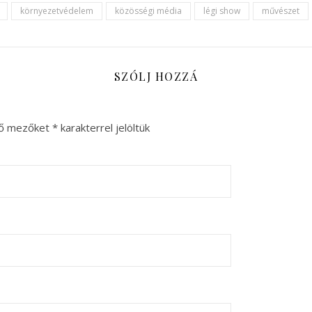
környezetvédelem
közösségi média
légi show
művészet
SZÓLJ HOZZÁ
ző mezőket
*
karakterrel jelöltük