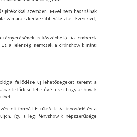
zijátékokkal szemben. Mivel nem használnak
 számára is kedvezőbb választás. Ezen kívül,
a térnyerésének is köszönhető. Az emberek
. Ez a jelenség nemcsak a drónshow-k iránti
ológia fejlődése új lehetőségeket teremt a
ának fejlődése lehetővé teszi, hogy a show-k
ülhet.
szeti formáit is tükrözik. Az innováció és a
üljön, így a légi fényshow-k népszerűsége