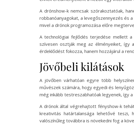
A drónshow-k nemcsak szórakoztatóak, hane
robbanóanyagokat, a levegőszennyezés és a z
mivel a drónok programozása előre megterve
A technológiai fejlődés terjedése mellet
szívesen osztják meg az élményeiket, így a
érdeklődést fokozza, hanem hozzájárul a ren
Jövőbeli kilátások
A jövőben várhatóan egyre több helyszínen
művészek számára, hogy egyedi és lenyűgöző 
még inkább testreszabhatóak legyenek, így 
A drónok által végrehajtott fényshow-k tehá
kreativitás határtalansága lehetővé tesz
valószínűleg továbbra is növekedni fog a köv