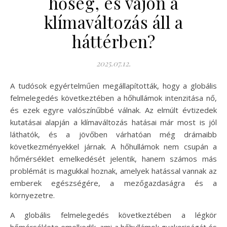
hőség, és vajon a
klímaváltozás áll a
háttérben?
2025.07.12.
A tudósok egyértelműen megállapították, hogy a globális
felmelegedés következtében a hőhullámok intenzitása nő,
és ezek egyre valószínűbbé válnak. Az elmúlt évtizedek
kutatásai alapján a klímaváltozás hatásai már most is jól
láthatók, és a jövőben várhatóan még drámaibb
következményekkel járnak. A hőhullámok nem csupán a
hőmérséklet emelkedését jelentik, hanem számos más
problémát is magukkal hoznak, amelyek hatással vannak az
emberek egészségére, a mezőgazdaságra és a
környezetre.
A globális felmelegedés következtében a légkör
hőmérséklete emelkedik, ami a hőhullámok gyakoriságát és