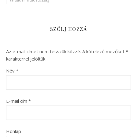
társadalmi tudatosság
SZÓLJ HOZZÁ
Az e-mail címet nem tesszük közzé.
A kötelező mezőket
*
karakterrel jelöltük
Név
*
E-mail cím
*
Honlap