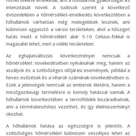
intenzitását növeli. A tudósok szerint a következő
évtizedekben a hőmérséklet-emelkedés következtében a
hőhullámok várhatóan még melegebbek lesznek, ami
különösen aggasztó a városi területeken, ahol a hősziget
hatás miatt a hőmérséklet akár 5-10 Celsius-fokkal is
magasabb lehet, mint a vidéki területeken.
Az éghajlatváltozás következményei nemcsak a
hőmérséklet növekedésében nyilvánulnak meg, hanem az
aszályok és a szélsőséges időjárási események, például a
heves esőzések és a viharok számának növekedésében is.
Ezek a jelenségek nemcsak az emberek életére, hanem a
mezőgazdasági termelésre is komoly hatással vannak. A
hőhullámok következtében a termőföldek kiszáradhatnak,
ami a terméskieséshez vezethet, és így élelmiszerhiányt
okozhat.
A hőhullámok hatása az egészségre is jelentős. A
szélsőséges hőmérséklet különösen veszélyes lehet az