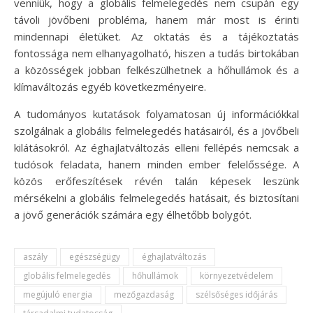
venniük, hogy a globális felmelegedés nem csupán egy
távoli jövőbeni probléma, hanem már most is érinti
mindennapi életüket. Az oktatás és a tájékoztatás
fontossága nem elhanyagolható, hiszen a tudás birtokában
a közösségek jobban felkészülhetnek a hőhullámok és a
klímaváltozás egyéb következményeire.
A tudományos kutatások folyamatosan új információkkal
szolgálnak a globális felmelegedés hatásairól, és a jövőbeli
kilátásokról. Az éghajlatváltozás elleni fellépés nemcsak a
tudósok feladata, hanem minden ember felelőssége. A
közös erőfeszítések révén talán képesek leszünk
mérsékelni a globális felmelegedés hatásait, és biztosítani
a jövő generációk számára egy élhetőbb bolygót.
aszály
egészségügy
éghajlatváltozás
globális felmelegedés
hőhullámok
környezetvédelem
megújuló energia
mezőgazdaság
szélsőséges időjárás