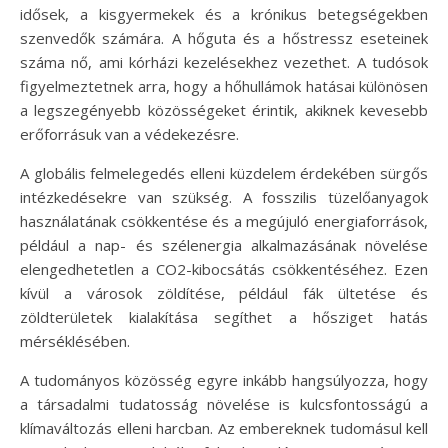
idősek, a kisgyermekek és a krónikus betegségekben
szenvedők számára. A hőguta és a hőstressz eseteinek
száma nő, ami kórházi kezelésekhez vezethet. A tudósok
figyelmeztetnek arra, hogy a hőhullámok hatásai különösen
a legszegényebb közösségeket érintik, akiknek kevesebb
erőforrásuk van a védekezésre.
A globális felmelegedés elleni küzdelem érdekében sürgős
intézkedésekre van szükség. A fosszilis tüzelőanyagok
használatának csökkentése és a megújuló energiaforrások,
például a nap- és szélenergia alkalmazásának növelése
elengedhetetlen a CO2-kibocsátás csökkentéséhez. Ezen
kívül a városok zöldítése, például fák ültetése és
zöldterületek kialakítása segíthet a hősziget hatás
mérséklésében.
A tudományos közösség egyre inkább hangsúlyozza, hogy
a társadalmi tudatosság növelése is kulcsfontosságú a
klímaváltozás elleni harcban. Az embereknek tudomásul kell