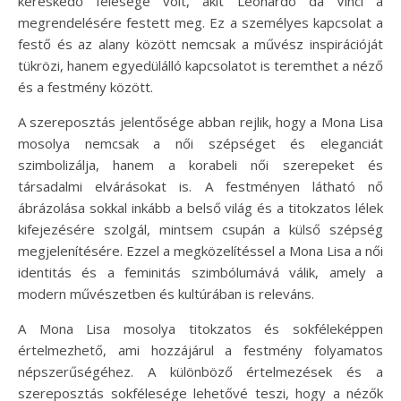
kereskedő felesége volt, akit Leonardo da Vinci a
megrendelésére festett meg. Ez a személyes kapcsolat a
festő és az alany között nemcsak a művész inspirációját
tükrözi, hanem egyedülálló kapcsolatot is teremthet a néző
és a festmény között.
A szereposztás jelentősége abban rejlik, hogy a Mona Lisa
mosolya nemcsak a női szépséget és eleganciát
szimbolizálja, hanem a korabeli női szerepeket és
társadalmi elvárásokat is. A festményen látható nő
ábrázolása sokkal inkább a belső világ és a titokzatos lélek
kifejezésére szolgál, mintsem csupán a külső szépség
megjelenítésére. Ezzel a megközelítéssel a Mona Lisa a női
identitás és a feminitás szimbólumává válik, amely a
modern művészetben és kultúrában is releváns.
A Mona Lisa mosolya titokzatos és sokféleképpen
értelmezhető, ami hozzájárul a festmény folyamatos
népszerűségéhez. A különböző értelmezések és a
szereposztás sokfélesége lehetővé teszi, hogy a nézők