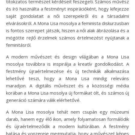
titokzatos természet kérdéseit feszegeti. Számos művész
és író használta a festményt inspirációként, hogy kifejezze
saját gondolatait a női szerepekről és a társadalmi
elvárásokról. A Mona Lisa mosolya a feminista diskurzusban
is fontos szerepet játszik, hiszen a női alak ábrázolása és a
mögötte rejlő érzelmek számos értelmezést nyújtanak a
feminitásról.
A modern művészet és design világában a Mona Lisa
mosolya továbbra is inspirálja a kreatív gondolkodást. A
festmény újraértelmezése és új technikák alkalmazása
lehetővé teszi, hogy a Mona Lisa mindig releváns
maradjon. A digitális művészet és a közösségi média
korában a Mona Lisa mosolya új formákat ölt, és számos új
generáció számára válik elérhetővé.
A Mona Lisa mosolya tehát nem csupán egy múzeumi
darab, hanem egy élő ikon, amely folyamatosan formálódik
és újraértelmeződik a modern kultúrában. A festmény
hatása és vonzereje megmutatja, hogy a művészet képes