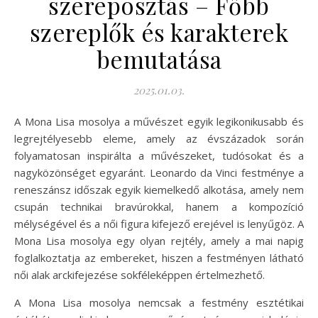
szereposztás – Főbb
szereplők és karakterek
bemutatása
2025.01.03.
A Mona Lisa mosolya a művészet egyik legikonikusabb és
legrejtélyesebb eleme, amely az évszázadok során
folyamatosan inspirálta a művészeket, tudósokat és a
nagyközönséget egyaránt. Leonardo da Vinci festménye a
reneszánsz időszak egyik kiemelkedő alkotása, amely nem
csupán technikai bravúrokkal, hanem a kompozíció
mélységével és a női figura kifejező erejével is lenyűgöz. A
Mona Lisa mosolya egy olyan rejtély, amely a mai napig
foglalkoztatja az embereket, hiszen a festményen látható
női alak arckifejezése sokféleképpen értelmezhető.
A Mona Lisa mosolya nemcsak a festmény esztétikai