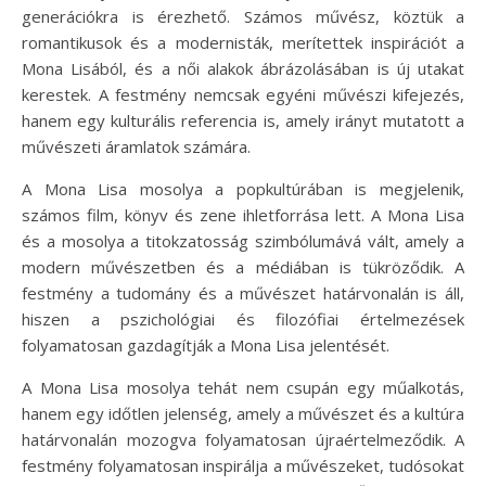
generációkra is érezhető. Számos művész, köztük a
romantikusok és a modernisták, merítettek inspirációt a
Mona Lisából, és a női alakok ábrázolásában is új utakat
kerestek. A festmény nemcsak egyéni művészi kifejezés,
hanem egy kulturális referencia is, amely irányt mutatott a
művészeti áramlatok számára.
A Mona Lisa mosolya a popkultúrában is megjelenik,
számos film, könyv és zene ihletforrása lett. A Mona Lisa
és a mosolya a titokzatosság szimbólumává vált, amely a
modern művészetben és a médiában is tükröződik. A
festmény a tudomány és a művészet határvonalán is áll,
hiszen a pszichológiai és filozófiai értelmezések
folyamatosan gazdagítják a Mona Lisa jelentését.
A Mona Lisa mosolya tehát nem csupán egy műalkotás,
hanem egy időtlen jelenség, amely a művészet és a kultúra
határvonalán mozogva folyamatosan újraértelmeződik. A
festmény folyamatosan inspirálja a művészeket, tudósokat