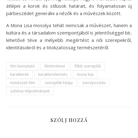
átlépni a korok és stílusok határait, és folyamatosan új
párbeszédet generálni a nézők és a művészek között.
A Mona Lisa mosolya tehát nemcsak a művészet, hanem a
kultúra és a társadalom szempontjából is jelentőséggel bír,
lehetővé téve a mélyebb megértést a női szerepekről,
identitásokról és a titokzatosság természetéről.
film bemutató
filmtörténet
főbb szereplők
karakterek
karakterelemzés
mona lisa
művészeti film
szereplők listája
szereposztás
színészi teljesítmények
SZÓLJ HOZZÁ