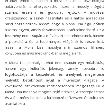
értékét emeli ki, hanem a művészet és a pszichológia
határvonalán is elhelyezkedik, hiszen a mosoly mögött
számos érzelem és gondolat rejtőzik. A művészi
kifejezésmód, a színek használata és a háttér ábrázolása
mind hozzájárulnak ahhoz, hogy a Mona Lisa egy időtlen
alkotás legyen, amely folyamatosan újraértelmezhető. Ez a
festmény nem csupán a művészet szerelmeseinek, hanem
a popkultúra és a tudományok világának is része lett,
hiszen a Mona Lisa mosolya már számos filmben,
könyvben és más médiumokban is megjelenik.
A Mona Lisa mosolya tehát nem csupán egy műalkotás,
hanem egy kulturális jelenség, amely továbbra is
foglalkoztatja a képzeletet, és amelynek megértése
mélyebb betekintést nyújt a művészet világába. A
következő szekciókban részletesebben megvizsgáljuk a
Mona Lisa mosolya mögött rejlő titkokat, a szereposztást
és a festmény hatását a különböző művészeti és kulturális
áramlatokra.