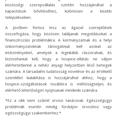
közösségi szerepvállalás szintén hozzájárulhat a
kapacitások bővítéséhez, különösen a kisebb
településeken.
A jövőben fontos lesz az ágazat szereplőinek
összefogása, hogy közösen találjanak megoldásokat a
finanszírozási problémákra. A kormányzatnak és a helyi
önkormányzatoknak támogatniuk kell azokat az
intézményeket, amelyek a leginkább rászorulnak, és
biztosítaniuk kell, hogy a hospice-ellátás ne váljon
elérhetetlenné a nehéz anyagi helyzetben lévő betegek
számára. A társadalmi tudatosság növelése és az értékelő
szemlélet kialakítása is hozzájárulhat ahhoz, hogy a
hospice-szolgáltatások továbbra is méltóságteljes és
elérhető lehetőséget nyújtsanak mindenki számára.
*Ez a cikk nem számít orvosi tanácsnak. Egészségügyi
problémák esetén mindig forduljon orvoshoz vagy
egészségügyi szakemberhez.*