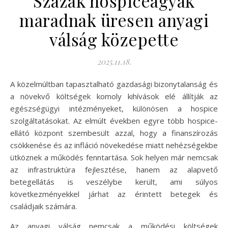
Százak hospiceágyak
maradnak üresen anyagi
válság közepette
2025.11.18.
A közelmúltban tapasztalható gazdasági bizonytalanság és
a növekvő költségek komoly kihívások elé állítják az
egészségügyi intézményeket, különösen a hospice
szolgáltatásokat. Az elmúlt években egyre több hospice-
ellátó központ szembesült azzal, hogy a finanszírozás
csökkenése és az infláció növekedése miatt nehézségekbe
ütköznek a működés fenntartása. Sok helyen már nemcsak
az infrastruktúra fejlesztése, hanem az alapvető
betegellátás is veszélybe került, ami súlyos
következményekkel járhat az érintett betegek és
családjaik számára.
Az anyagi válság nemcsak a működési költségek