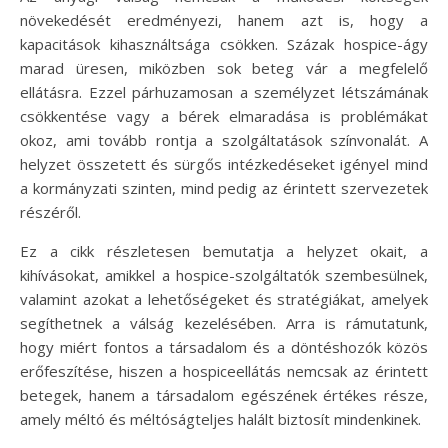
növekedését eredményezi, hanem azt is, hogy a
kapacitások kihasználtsága csökken. Százak hospice-ágy
marad üresen, miközben sok beteg vár a megfelelő
ellátásra. Ezzel párhuzamosan a személyzet létszámának
csökkentése vagy a bérek elmaradása is problémákat
okoz, ami tovább rontja a szolgáltatások színvonalát. A
helyzet összetett és sürgős intézkedéseket igényel mind
a kormányzati szinten, mind pedig az érintett szervezetek
részéről.
Ez a cikk részletesen bemutatja a helyzet okait, a
kihívásokat, amikkel a hospice-szolgáltatók szembesülnek,
valamint azokat a lehetőségeket és stratégiákat, amelyek
segíthetnek a válság kezelésében. Arra is rámutatunk,
hogy miért fontos a társadalom és a döntéshozók közös
erőfeszítése, hiszen a hospiceellátás nemcsak az érintett
betegek, hanem a társadalom egészének értékes része,
amely méltó és méltóságteljes halált biztosít mindenkinek.