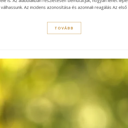
le is. Az alábbiakban részletesen bemutatjuk, hogyan lehet lépés
válhassunk. Az incidens azonosítása és azonnali reagálás Az els
TOVÁBB