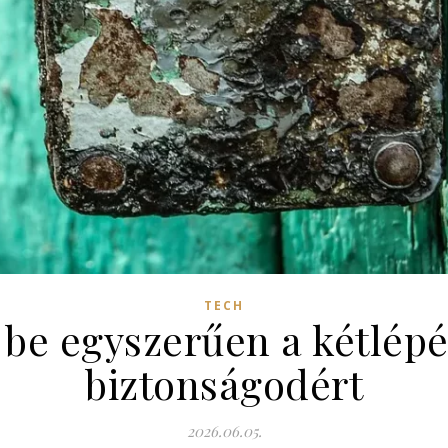
TECH
 be egyszerűen a kétlépés
biztonságodért
2026.06.05.