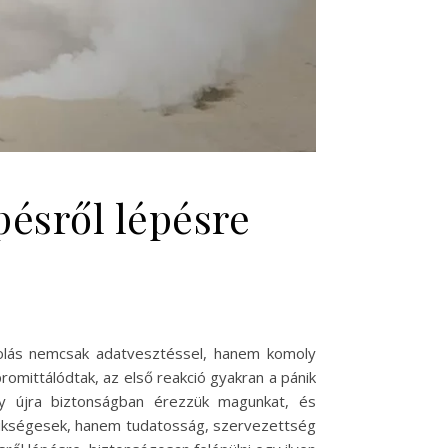
pésről lépésre
atolás nemcsak adatvesztéssel, hanem komoly
romittálódtak, az első reakció gyakran a pánik
gy újra biztonságban érezzük magunkat, és
szükségesek, hanem tudatosság, szervezettség