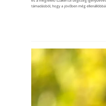
és a megfelelő szakértői segítség igénybevéte
támadásból, hogy a jövőben még ellenállóbbá 