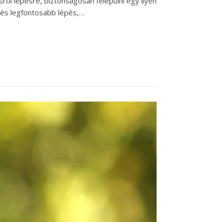
ről lépésre, biztonságosan felépülni egy ilyen
ő és legfontosabb lépés,…