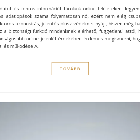
datot és fontos információt tárolunk online felületeken, legyen
és adatlopások száma folyamatosan nő, ezért nem elég csupán 
ktoros azonosítás, jelentős plusz védelmet nyújt, hiszen még ha 
 a biztonsági funkció mindenkinek elérhető, függetlenül attól, 
onságosabb online jelenlét érdekében érdemes megismerni, ho
pjai és működése A…
TOVÁBB