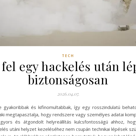
TECH
fel egy hackelés után lé
biztonságosan
2026.04.07.
re gyakoribbak és kifinomultabbak, így egy rosszindulatú beh
valaki megtapasztalja, hogy rendszere vagy személyes adatai komp
yors és átgondolt helyreállítás kulcsfontosságú ahhoz, ho
elés utáni helyzet kezeléséhez nem csupán technikai lépések 