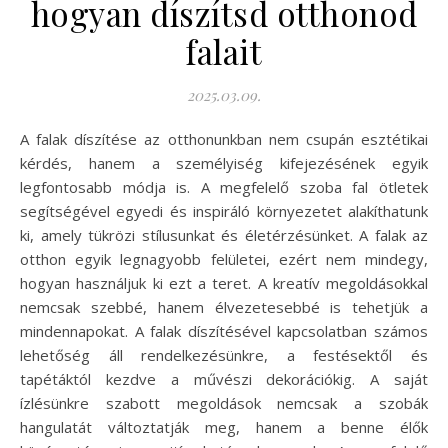
hogyan díszítsd otthonod
falait
2025.03.09.
A falak díszítése az otthonunkban nem csupán esztétikai
kérdés, hanem a személyiség kifejezésének egyik
legfontosabb módja is. A megfelelő szoba fal ötletek
segítségével egyedi és inspiráló környezetet alakíthatunk
ki, amely tükrözi stílusunkat és életérzésünket. A falak az
otthon egyik legnagyobb felületei, ezért nem mindegy,
hogyan használjuk ki ezt a teret. A kreatív megoldásokkal
nemcsak szebbé, hanem élvezetesebbé is tehetjük a
mindennapokat. A falak díszítésével kapcsolatban számos
lehetőség áll rendelkezésünkre, a festésektől és
tapétáktól kezdve a művészi dekorációkig. A saját
ízlésünkre szabott megoldások nemcsak a szobák
hangulatát változtatják meg, hanem a benne élők