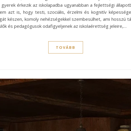
yerek érkezik az iskolapadba ugyanabban a fejlettségi állapotb
em azt is, hogy testi, szociális, érzelmi és kognitív képesség
gát készen, komoly nehézségekkel szembesülhet, ami hosszú távo
ülők és pedagógusok odafigyeljenek az iskolaérettség jeleire,…
TOVÁBB