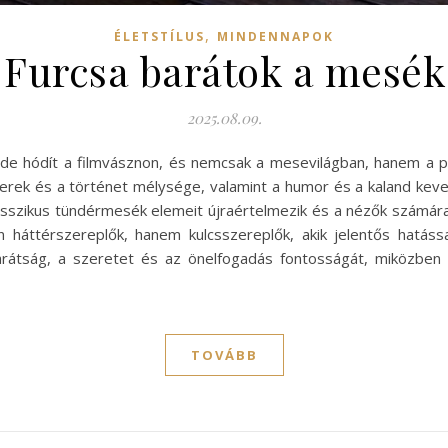
,
ÉLETSTÍLUS
MINDENNAPOK
: Furcsa barátok a mesék
2025.08.09.
ede hódít a filmvásznon, és nemcsak a mesevilágban, hanem a pop
erek és a történet mélysége, valamint a humor és a kaland keve
lasszikus tündérmesék elemeit újraértelmezik és a nézők számára
háttérszereplők, hanem kulcsszereplők, akik jelentős hatássa
arátság, a szeretet és az önelfogadás fontosságát, miközben
TOVÁBB