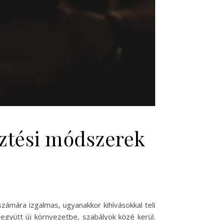
esztési módszerek
zámára izgalmas, ugyanakkor kihívásokkal teli
együtt új környezetbe, szabályok közé kerül.