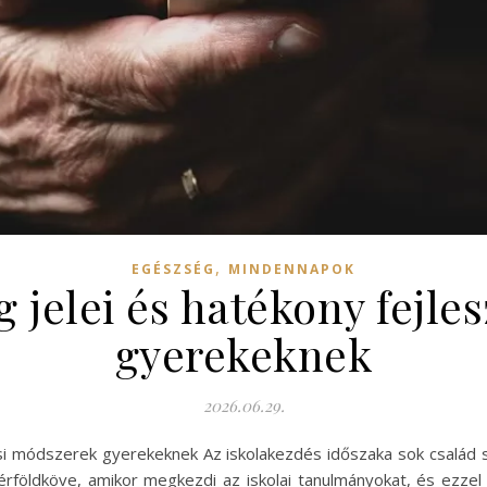
,
EGÉSZSÉG
MINDENNAPOK
g jelei és hatékony fejl
gyerekeknek
2026.06.29.
ési módszerek gyerekeknek Az iskolakezdés időszaka sok család s
rföldköve, amikor megkezdi az iskolai tanulmányokat, és ezzel 