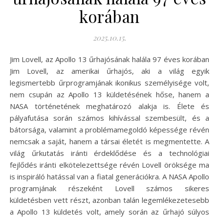
korában
2025.10.15.
Jim Lovell, az Apollo 13 űrhajósának halála 97 éves korában
Jim Lovell, az amerikai űrhajós, aki a világ egyik
legismertebb űrprogramjának ikonikus személyisége volt,
nem csupán az Apollo 13 küldetésének hőse, hanem a
NASA történetének meghatározó alakja is. Élete és
pályafutása során számos kihívással szembesült, és a
bátorsága, valamint a problémamegoldó képessége révén
nemcsak a saját, hanem a társai életét is megmentette. A
világ űrkutatás iránti érdeklődése és a technológiai
fejlődés iránti elkötelezettsége révén Lovell öröksége ma
is inspiráló hatással van a fiatal generációkra. A NASA Apollo
programjának részeként Lovell számos sikeres
küldetésben vett részt, azonban talán legemlékezetesebb
a Apollo 13 küldetés volt, amely során az űrhajó súlyos