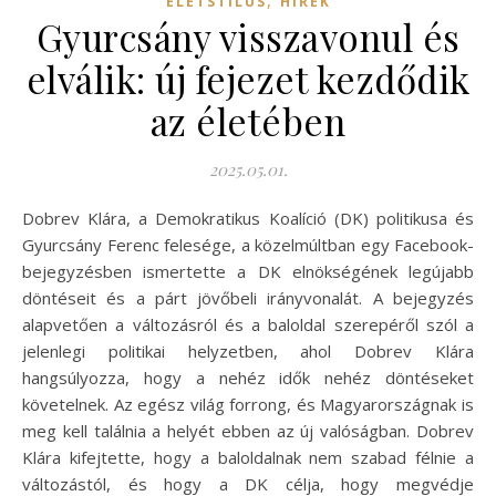
,
ÉLETSTÍLUS
HÍREK
Gyurcsány visszavonul és
elválik: új fejezet kezdődik
az életében
2025.05.01.
Dobrev Klára, a Demokratikus Koalíció (DK) politikusa és
Gyurcsány Ferenc felesége, a közelmúltban egy Facebook-
bejegyzésben ismertette a DK elnökségének legújabb
döntéseit és a párt jövőbeli irányvonalát. A bejegyzés
alapvetően a változásról és a baloldal szerepéről szól a
jelenlegi politikai helyzetben, ahol Dobrev Klára
hangsúlyozza, hogy a nehéz idők nehéz döntéseket
követelnek. Az egész világ forrong, és Magyarországnak is
meg kell találnia a helyét ebben az új valóságban. Dobrev
Klára kifejtette, hogy a baloldalnak nem szabad félnie a
változástól, és hogy a DK célja, hogy megvédje