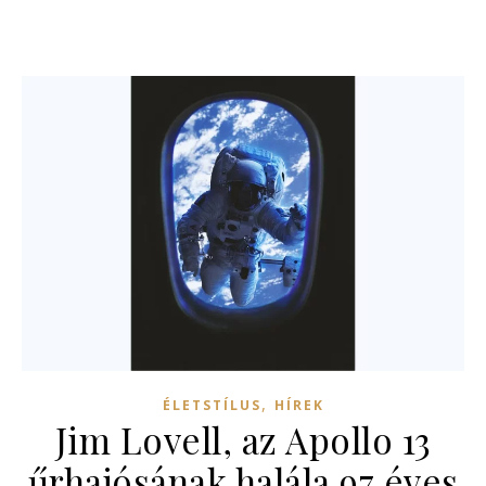
,
ÉLETSTÍLUS
HÍREK
Jim Lovell, az Apollo 13
űrhajósának halála 97 éves