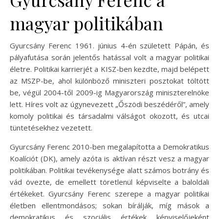
magyar politikában
Gyurcsány Ferenc 1961. június 4-én született Pápán, és
pályafutása során jelentős hatással volt a magyar politikai
életre. Politikai karrierjét a KISZ-ben kezdte, majd belépett
az MSZP-be, ahol különböző miniszteri posztokat töltött
be, végül 2004-től 2009-ig Magyarország miniszterelnöke
lett. Híres volt az úgynevezett „Őszödi beszédéről”, amely
komoly politikai és társadalmi válságot okozott, és utcai
tüntetésekhez vezetett.
Gyurcsány Ferenc 2010-ben megalapította a Demokratikus
Koalíciót (DK), amely azóta is aktívan részt vesz a magyar
politikában. Politikai tevékenysége alatt számos botrány és
vád övezte, de emellett töretlenül képviselte a baloldali
értékeket. Gyurcsány Ferenc szerepe a magyar politikai
életben ellentmondásos; sokan bírálják, míg mások a
demokratikus és szociális értékek képviselőjeként