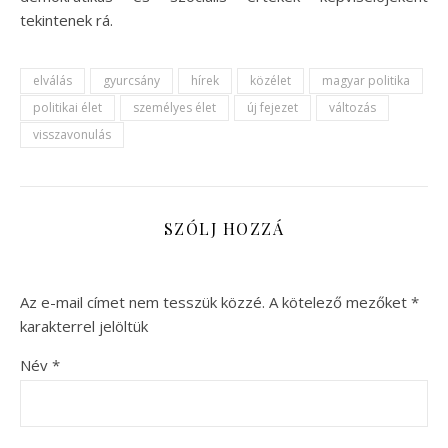
tekintenek rá.
elválás
gyurcsány
hírek
közélet
magyar politika
politikai élet
személyes élet
új fejezet
változás
visszavonulás
SZÓLJ HOZZÁ
Az e-mail címet nem tesszük közzé.
A kötelező mezőket
*
karakterrel jelöltük
Név
*