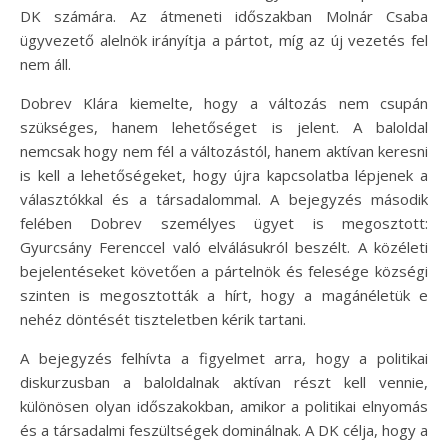
DK számára. Az átmeneti időszakban Molnár Csaba
ügyvezető alelnök irányítja a pártot, míg az új vezetés fel
nem áll.
Dobrev Klára kiemelte, hogy a változás nem csupán
szükséges, hanem lehetőséget is jelent. A baloldal
nemcsak hogy nem fél a változástól, hanem aktívan keresni
is kell a lehetőségeket, hogy újra kapcsolatba lépjenek a
választókkal és a társadalommal. A bejegyzés második
felében Dobrev személyes ügyet is megosztott:
Gyurcsány Ferenccel való elválásukról beszélt. A közéleti
bejelentéseket követően a pártelnök és felesége községi
szinten is megosztották a hírt, hogy a magánéletük e
nehéz döntését tiszteletben kérik tartani.
A bejegyzés felhívta a figyelmet arra, hogy a politikai
diskurzusban a baloldalnak aktívan részt kell vennie,
különösen olyan időszakokban, amikor a politikai elnyomás
és a társadalmi feszültségek dominálnak. A DK célja, hogy a