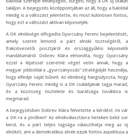
baloldal szerepe elhanyagolt, sürgeti, hogy a DK új utakat
találjon. A bejegyzés középpontjában az áll, hogy a baloldal
mindig is a változást jelentette, és most különösen fontos,
hogy ezt a változást aktívan képviseljék.
A DK elnöksége elfogadta Gyurcsány Ferenc bejelentését,
amely szerint lemond a párt elnöki tisztségéről, a
frakcióvezetői posztjáról és országgyűlési képviselői
mandátumáról. Dobrev Klára elmondta, hogy Gyurcsány
ezzel a lépéssel szeretné véget vetni annak, hogy a
magyar jobboldal a „gyurcsányozás” stratégiáját használja,
hogy elfedje saját bűneit. Az elnökség hangsúlyozta, hogy
Gyurcsány Ferenc mindig is a DK családjának tagja marad,
és a közösség tisztelete és barátsága továbbra is
megmarad.
A bejegyzésben Dobrev Klára felvetette a kérdést: mi vár
a DK-ra a jövőben? Az elnökválasztásra heteken belül sor
kerül, és a párt teljes tagsága választhatja meg az új
elnököt, ami a demokratikus elvek egyik fontos aspektusa a