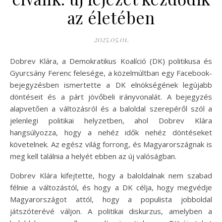
az életében
2025.05.01.
Dobrev Klára, a Demokratikus Koalíció (DK) politikusa és
Gyurcsány Ferenc felesége, a közelmúltban egy Facebook-
bejegyzésben ismertette a DK elnökségének legújabb
döntéseit és a párt jövőbeli irányvonalát. A bejegyzés
alapvetően a változásról és a baloldal szerepéről szól a
jelenlegi politikai helyzetben, ahol Dobrev Klára
hangsúlyozza, hogy a nehéz idők nehéz döntéseket
követelnek. Az egész világ forrong, és Magyarországnak is
meg kell találnia a helyét ebben az új valóságban.
Dobrev Klára kifejtette, hogy a baloldalnak nem szabad
félnie a változástól, és hogy a DK célja, hogy megvédje
Magyarországot attól, hogy a populista jobboldal
játszóterévé váljon. A politikai diskurzus, amelyben a