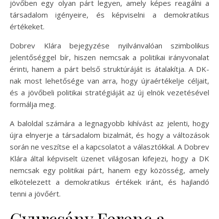
jövőben egy olyan párt legyen, amely képes reagálni a
társadalom igényeire, és képviselni a demokratikus
értékeket.
Dobrev Klára bejegyzése nyilvánvalóan szimbolikus
jelentőséggel bír, hiszen nemcsak a politikai irányvonalat
érinti, hanem a párt belső struktúráját is átalakítja. A DK-
nak most lehetősége van arra, hogy újraértékelje céljait,
és a jövőbeli politikai stratégiáját az új elnök vezetésével
formálja meg.
A baloldal számára a legnagyobb kihívást az jelenti, hogy
újra elnyerje a társadalom bizalmát, és hogy a változások
során ne veszítse el a kapcsolatot a választókkal. A Dobrev
Klára által képviselt üzenet világosan kifejezi, hogy a DK
nemcsak egy politikai párt, hanem egy közösség, amely
elkötelezett a demokratikus értékek iránt, és hajlandó
tenni a jövőért.
Gyurcsány Ferenc a