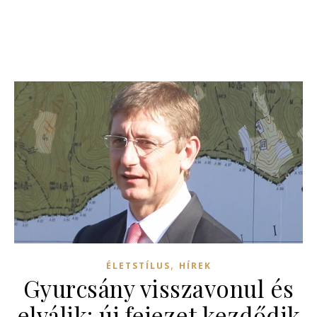
,
ÉLETSTÍLUS
HÍREK
Gyurcsány visszavonul és
elválik: új fejezet kezdődik