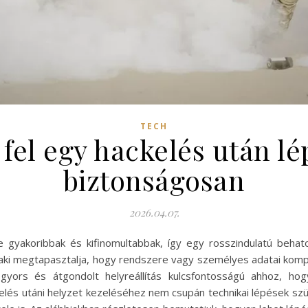
TECH
fel egy hackelés után lé
biztonságosan
2026.04.07.
re gyakoribbak és kifinomultabbak, így egy rosszindulatú beh
valaki megtapasztalja, hogy rendszere vagy személyes adatai komp
yors és átgondolt helyreállítás kulcsfontosságú ahhoz, ho
elés utáni helyzet kezeléséhez nem csupán technikai lépések 