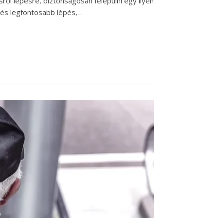
ről lépésre, biztonságosan felépülni egy ilyen
ő és legfontosabb lépés,…