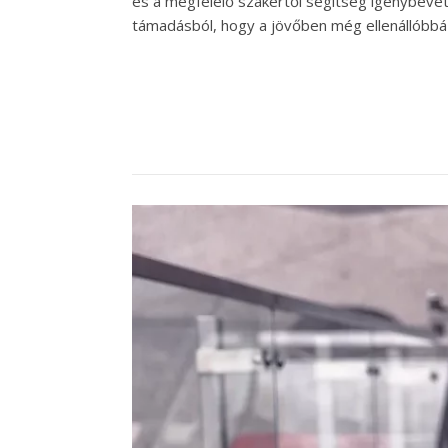
és a megfelelő szakértői segítség igénybevéte
támadásból, hogy a jövőben még ellenállóbbá 