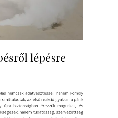
pésről lépésre
atolás nemcsak adatvesztéssel, hanem komoly
romittálódtak, az első reakció gyakran a pánik
gy újra biztonságban érezzük magunkat, és
szükségesek, hanem tudatosság, szervezettség