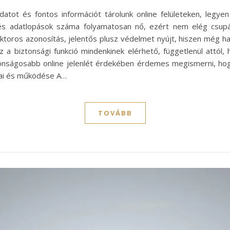
datot és fontos információt tárolunk online felületeken, legyen
és adatlopások száma folyamatosan nő, ezért nem elég csupán 
ktoros azonosítás, jelentős plusz védelmet nyújt, hiszen még ha 
 a biztonsági funkció mindenkinek elérhető, függetlenül attól, 
onságosabb online jelenlét érdekében érdemes megismerni, ho
pjai és működése A…
TOVÁBB