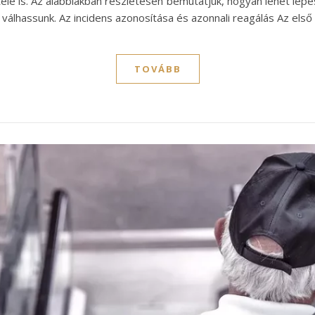
le is. Az alábbiakban részletesen bemutatjuk, hogyan lehet lépés
válhassunk. Az incidens azonosítása és azonnali reagálás Az els
TOVÁBB