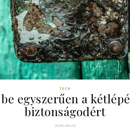
TECH
 be egyszerűen a kétlépés
biztonságodért
2026.06.05.