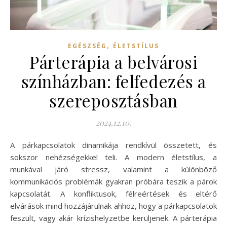
,
EGÉSZSÉG
ÉLETSTÍLUS
Párterápia a belvárosi
színházban: felfedezés a
szereposztásban
2024.12.10.
A párkapcsolatok dinamikája rendkívül összetett, és
sokszor nehézségekkel teli. A modern életstílus, a
munkával járó stressz, valamint a különböző
kommunikációs problémák gyakran próbára teszik a párok
kapcsolatát. A konfliktusok, félreértések és eltérő
elvárások mind hozzájárulnak ahhoz, hogy a párkapcsolatok
feszült, vagy akár krízishelyzetbe kerüljenek. A párterápia