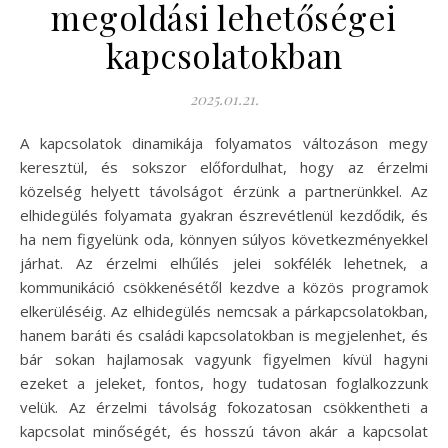
megoldási lehetőségei
kapcsolatokban
2025.01.21.
A kapcsolatok dinamikája folyamatos változáson megy
keresztül, és sokszor előfordulhat, hogy az érzelmi
közelség helyett távolságot érzünk a partnerünkkel. Az
elhidegülés folyamata gyakran észrevétlenül kezdődik, és
ha nem figyelünk oda, könnyen súlyos következményekkel
járhat. Az érzelmi elhűlés jelei sokfélék lehetnek, a
kommunikáció csökkenésétől kezdve a közös programok
elkerüléséig. Az elhidegülés nemcsak a párkapcsolatokban,
hanem baráti és családi kapcsolatokban is megjelenhet, és
bár sokan hajlamosak vagyunk figyelmen kívül hagyni
ezeket a jeleket, fontos, hogy tudatosan foglalkozzunk
velük. Az érzelmi távolság fokozatosan csökkentheti a
kapcsolat minőségét, és hosszú távon akár a kapcsolat