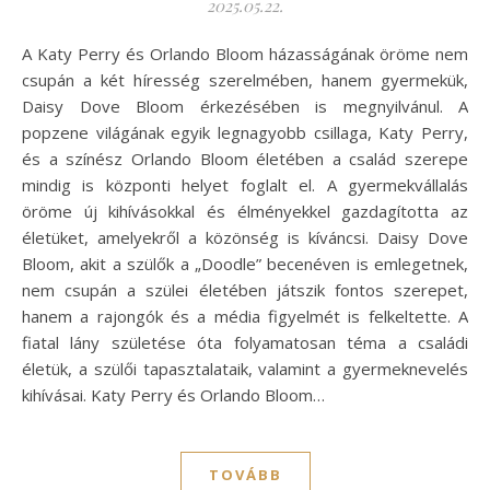
2025.05.22.
A Katy Perry és Orlando Bloom házasságának öröme nem
csupán a két híresség szerelmében, hanem gyermekük,
Daisy Dove Bloom érkezésében is megnyilvánul. A
popzene világának egyik legnagyobb csillaga, Katy Perry,
és a színész Orlando Bloom életében a család szerepe
mindig is központi helyet foglalt el. A gyermekvállalás
öröme új kihívásokkal és élményekkel gazdagította az
életüket, amelyekről a közönség is kíváncsi. Daisy Dove
Bloom, akit a szülők a „Doodle” becenéven is emlegetnek,
nem csupán a szülei életében játszik fontos szerepet,
hanem a rajongók és a média figyelmét is felkeltette. A
fiatal lány születése óta folyamatosan téma a családi
életük, a szülői tapasztalataik, valamint a gyermeknevelés
kihívásai. Katy Perry és Orlando Bloom…
TOVÁBB