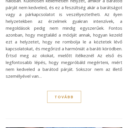
hálóban. Különösen kellemetlen helyzet, amikor a barátod
párját nem kedveled, és ez a feszültség akár a barátságot
vagy a párkapcsolatot is veszélyeztetheti. Az ilyen
helyzetekben az érzelmek gyakran intenzívek, a
megoldások pedig nem mindig egyszerűek. Fontos
azonban, hogy megtaláld a módját annak, hogyan kezeld
ezt a helyzetet, hogy ne rombolja le a köztetek lévő
kapcsolatokat, és megőrizd a harmóniát a baráti körödben.
Értsd meg az okokat, mielőtt ítélkeznél Az első és
legfontosabb lépés, hogy megpróbáld megérteni, miért
nem kedveled a barátod párját. Sokszor nem az illető
személyével van…
TOVÁBB