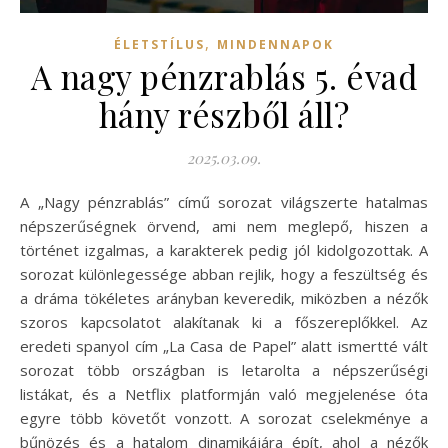
,
ÉLETSTÍLUS
MINDENNAPOK
A nagy pénzrablás 5. évad
hány részből áll?
2025.03.09.
A „Nagy pénzrablás” című sorozat világszerte hatalmas
népszerűségnek örvend, ami nem meglepő, hiszen a
történet izgalmas, a karakterek pedig jól kidolgozottak. A
sorozat különlegessége abban rejlik, hogy a feszültség és
a dráma tökéletes arányban keveredik, miközben a nézők
szoros kapcsolatot alakítanak ki a főszereplőkkel. Az
eredeti spanyol cím „La Casa de Papel” alatt ismertté vált
sorozat több országban is letarolta a népszerűségi
listákat, és a Netflix platformján való megjelenése óta
egyre több követőt vonzott. A sorozat cselekménye a
bűnözés és a hatalom dinamikájára épít, ahol a nézők