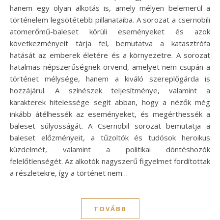
hanem egy olyan alkotás is, amely mélyen belemerül a
történelem legsötétebb pillanataiba. A sorozat a csernobili
atomerőmű-baleset körüli eseményeket és azok
következményeit tárja fel, bemutatva a katasztrófa
hatását az emberek életére és a környezetre. A sorozat
hatalmas népszerűségnek örvend, amelyet nem csupán a
történet mélysége, hanem a kiváló szereplőgárda is
hozzájárul. A színészek teljesítménye, valamint a
karakterek hitelessége segít abban, hogy a nézők még
inkább átélhessék az eseményeket, és megérthessék a
baleset súlyosságát. A Csernobil sorozat bemutatja a
baleset előzményeit, a tűzoltók és tudósok heroikus
küzdelmét, valamint a politikai döntéshozók
felelőtlenségét. Az alkotók nagyszerű figyelmet fordítottak
a részletekre, így a történet nem…
TOVÁBB