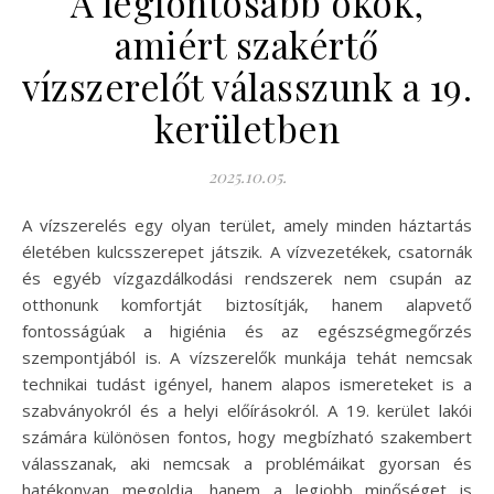
A legfontosabb okok,
amiért szakértő
vízszerelőt válasszunk a 19.
kerületben
2025.10.05.
A vízszerelés egy olyan terület, amely minden háztartás
életében kulcsszerepet játszik. A vízvezetékek, csatornák
és egyéb vízgazdálkodási rendszerek nem csupán az
otthonunk komfortját biztosítják, hanem alapvető
fontosságúak a higiénia és az egészségmegőrzés
szempontjából is. A vízszerelők munkája tehát nemcsak
technikai tudást igényel, hanem alapos ismereteket is a
szabványokról és a helyi előírásokról. A 19. kerület lakói
számára különösen fontos, hogy megbízható szakembert
válasszanak, aki nemcsak a problémáikat gyorsan és
hatékonyan megoldja, hanem a legjobb minőséget is