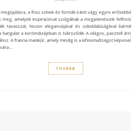
egújulásra, a friss színek és formák iránti vágy egyre erősebbé 
 meg, amelyek inspirációval szolgálnak a megjelenésünk felfriss
lik tavasszal, hiszen eleganciájával és sokoldalúságával bár
hangulat a körömdizájnban is tükröződik. A világos, pasztell ár
ához. A francia manikűr, amely mindig is a kifinomultságot képvis
ására.…
TOVÁBB