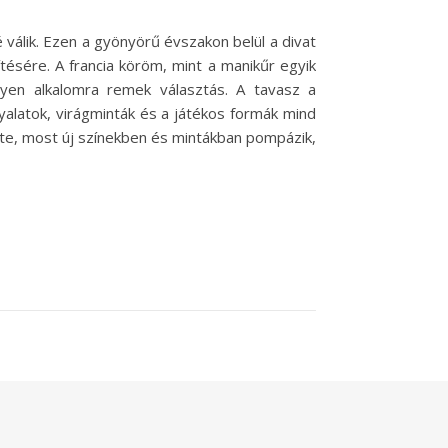
válik. Ezen a gyönyörű évszakon belül a divat
ítésére. A francia köröm, mint a manikűr egyik
milyen alkalomra remek választás. A tavasz a
nyalatok, virágminták és a játékos formák mind
elte, most új színekben és mintákban pompázik,