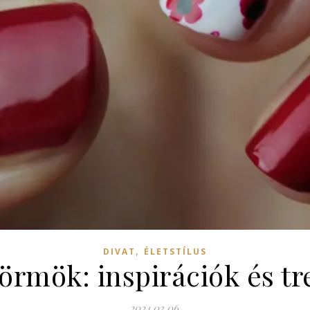
,
DIVAT
ÉLETSTÍLUS
körmök: inspirációk és t
2024.03.06.