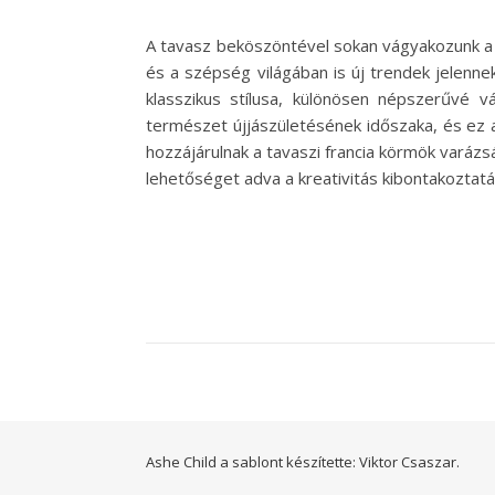
A tavasz beköszöntével sokan vágyakozunk a m
és a szépség világában is új trendek jelennek
klasszikus stílusa, különösen népszerűvé vá
természet újjászületésének időszaka, és ez a 
hozzájárulnak a tavaszi francia körmök varázs
lehetőséget adva a kreativitás kibontakoztat
Ashe Child a sablont készítette:
Viktor Csaszar.