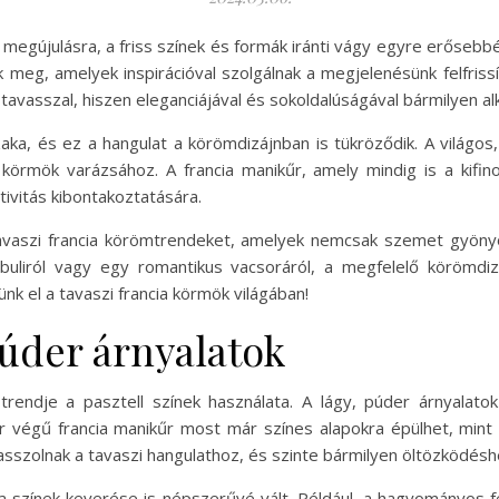
egújulásra, a friss színek és formák iránti vágy egyre erősebbé 
 meg, amelyek inspirációval szolgálnak a megjelenésünk felfriss
 tavasszal, hiszen eleganciájával és sokoldalúságával bármilyen a
ka, és ez a hangulat a körömdizájnban is tükröződik. A világos, 
 körmök varázsához. A francia manikűr, amely mindig is a kifi
ivitás kibontakoztatására.
tavaszi francia körömtrendeket, amelyek nemcsak szemet gyöny
uliról vagy egy romantikus vacsoráról, a megfelelő körömdiz
nk el a tavaszi francia körmök világában!
púder árnyalatok
trendje a pasztell színek használata. A lágy, púder árnyalato
r végű francia manikűr most már színes alapokra épülhet, mint 
sszolnak a tavaszi hangulathoz, és szinte bármilyen öltözködéshe
l a színek keverése is népszerűvé vált. Például, a hagyományos 