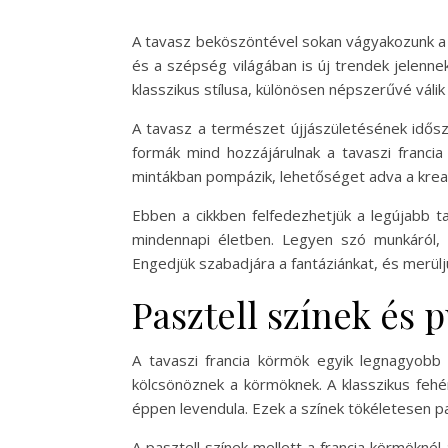
A tavasz beköszöntével sokan vágyakozunk a m
és a szépség világában is új trendek jelennek
klasszikus stílusa, különösen népszerűvé válik
A tavasz a természet újjászületésének idősza
formák mind hozzájárulnak a tavaszi francia
mintákban pompázik, lehetőséget adva a kreat
Ebben a cikkben felfedezhetjük a legújabb 
mindennapi életben. Legyen szó munkáról, b
Engedjük szabadjára a fantáziánkat, és merüljü
Pasztell színek és 
A tavaszi francia körmök egyik legnagyobb 
kölcsönöznek a körmöknek. A klasszikus fehé
éppen levendula. Ezek a színek tökéletesen pa
A pasztell színek mellett a francia körmökné