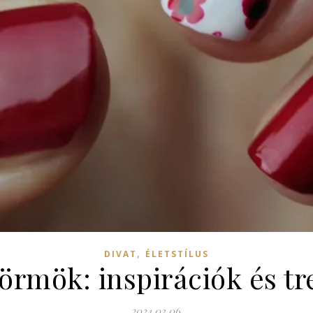
,
DIVAT
ÉLETSTÍLUS
körmök: inspirációk és t
2024.03.06.