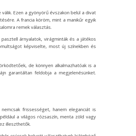
válik. Ezen a gyönyörű évszakon belül a divat
ítésére. A francia köröm, mint a manikűr egyik
lkalomra remek választás.
pasztell árnyalatok, virágminták és a játékos
nomultságot képviselte, most új színekben és
örködtetőek, de könnyen alkalmazhatóak is a
ájn garantáltan feldobja a megjelenésünket.
k nemcsak frissességet, hanem eleganciát is
például a világos rózsaszín, menta zöld vagy
z illeszthetők.
fehér csúcsok helyett választhatunk különböző