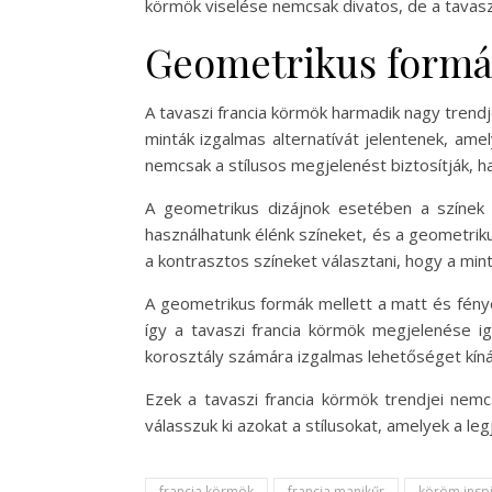
körmök viselése nemcsak divatos, de a tavaszi
Geometrikus formá
A tavaszi francia körmök harmadik nagy tren
minták izgalmas alternatívát jelentenek, am
nemcsak a stílusos megjelenést biztosítják, ha
A geometrikus dizájnok esetében a színek k
használhatunk élénk színeket, és a geometrik
a kontrasztos színeket választani, hogy a min
A geometrikus formák mellett a matt és fényes
így a tavaszi francia körmök megjelenése i
korosztály számára izgalmas lehetőséget kínáln
Ezek a tavaszi francia körmök trendjei nemc
válasszuk ki azokat a stílusokat, amelyek a le
francia körmök
francia manikűr
köröm inspi