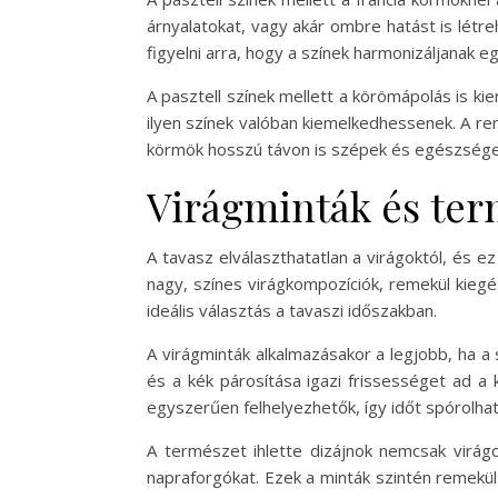
árnyalatokat, vagy akár ombre hatást is létr
figyelni arra, hogy a színek harmonizáljana
A pasztell színek mellett a körömápolás is ki
ilyen színek valóban kiemelkedhessenek. A re
körmök hosszú távon is szépek és egészség
Virágminták és term
A tavasz elválaszthatatlan a virágoktól, és e
nagy, színes virágkompozíciók, remekül kiegé
ideális választás a tavaszi időszakban.
A virágminták alkalmazásakor a legjobb, ha a 
és a kék párosítása igazi frissességet ad a
egyszerűen felhelyezhetők, így időt spórolha
A természet ihlette dizájnok nemcsak virágo
napraforgókat. Ezek a minták szintén remekül