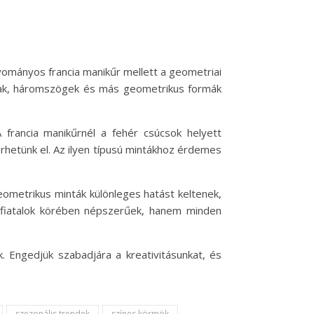
ományos francia manikűr mellett a geometriai
nalak, háromszögek és más geometrikus formák
 francia manikűrnél a fehér csúcsok helyett
rhetünk el. Az ilyen típusú mintákhoz érdemes
geometrikus minták különleges hatást keltenek,
a fiatalok körében népszerűek, hanem minden
. Engedjük szabadjára a kreativitásunkat, és
szezonális trendek
színes körmök