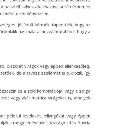
. A pasztell színek alkalmazása során érdemes
gjelenést eredményezzen.
észséges, jól ápolt körmök alapvetőek, hogy az
örömlakk használata, hozzájárul ahhoz, hogy a
pró, diszkrét virágok vagy éppen ellenkezőleg,
etőek, de a tavasz szellemét is tükrözik, így
rózsaszín és a zöld kombinációja, vagy a sárga
etet vagy akár matrica virágokat is, amelyek
nt például leveleket, pillangókat vagy éppen
lják a megjelenésünket. A virágmintás francia