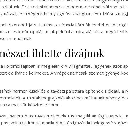
ehozhatunk. Ez a technika nemcsak modern, de rendkívül vonzó is
k egymással, és a végeredmény egy összhangban lévő, ízléses me
emelt szerepet játszik a tavaszi francia körmök esetében. Az eg
ndszeres körömápolás, mint például a hidratálás és a megfelelő k
esek maradjanak.
észet ihlette dizájnok
z a körömdizájnban is megjelenik. A virágminták, legyenek azok a
szítik a francia körmöket. A virágok nemcsak szemet gyönyörködt
színek harmonikusak és a tavaszi palettára építenek. Például, a 
 körmöknek. A minták megrajzolásához használhatunk vékony ecs
tunk a manikűr készítése során.
kat, hanem más tavaszi elemeket is magukban foglalhatnak, mi
 passzolnak a francia manikűrhöz, és igazán különlegessé varázso