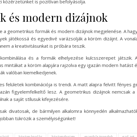
 közérzetünket is pozitívan befolyásolja.
k és modern dizájnok
dje a geometrikus formák és modern dizájnok megjelenése. A hagy
elyek játékossá és egyedivé varázsolják a köröm dizájnt. A vo
nem a kreativitásunkat is próbára teszik.
ombinálása és a formák elhelyezése kulcsszerepet játszik. A
us mintákat a köröm alapjára rajzolva egy igazán modern hatást é
ták valóban kiemelkedjenek.
 felületek kombinációja is trendi. A matt alapra felvitt fényes 
gazán figyelemfelkeltő lesz. A geometrikus dizájnok nemcsak 
ak a saját stílusuk kifejezésére.
sak divatosak, de bármilyen alkalomra könnyedén alkalmazhatók
gjobban tükrözik a személyiségünket!
ráció
körömápolás
körömdesign
manikűr trendek
nail art