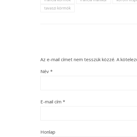
tavaszi körmök
Az e-mail címet nem tesszük közzé.
A kötele
Név
*
E-mail cím
*
Honlap