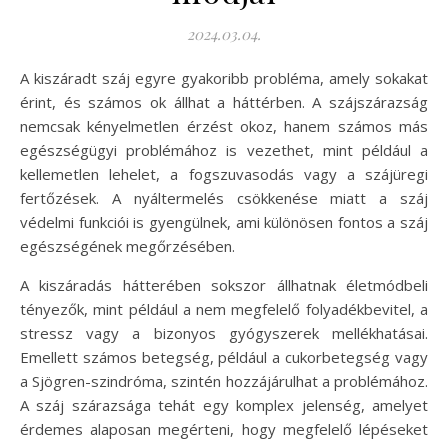
2024.03.04.
A kiszáradt száj egyre gyakoribb probléma, amely sokakat
érint, és számos ok állhat a háttérben. A szájszárazság
nemcsak kényelmetlen érzést okoz, hanem számos más
egészségügyi problémához is vezethet, mint például a
kellemetlen lehelet, a fogszuvasodás vagy a szájüregi
fertőzések. A nyáltermelés csökkenése miatt a száj
védelmi funkciói is gyengülnek, ami különösen fontos a száj
egészségének megőrzésében.
A kiszáradás hátterében sokszor állhatnak életmódbeli
tényezők, mint például a nem megfelelő folyadékbevitel, a
stressz vagy a bizonyos gyógyszerek mellékhatásai.
Emellett számos betegség, például a cukorbetegség vagy
a Sjögren-szindróma, szintén hozzájárulhat a problémához.
A száj szárazsága tehát egy komplex jelenség, amelyet
érdemes alaposan megérteni, hogy megfelelő lépéseket