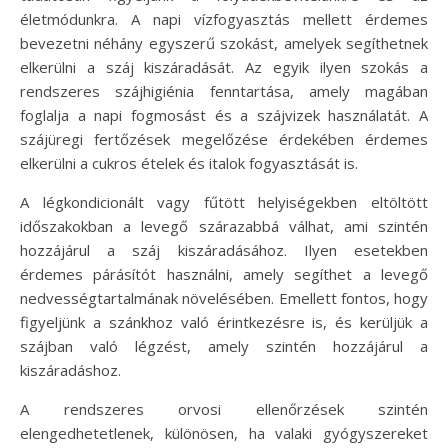
életmódunkra. A napi vízfogyasztás mellett érdemes
bevezetni néhány egyszerű szokást, amelyek segíthetnek
elkerülni a száj kiszáradását. Az egyik ilyen szokás a
rendszeres szájhigiénia fenntartása, amely magában
foglalja a napi fogmosást és a szájvizek használatát. A
szájüregi fertőzések megelőzése érdekében érdemes
elkerülni a cukros ételek és italok fogyasztását is.
A légkondicionált vagy fűtött helyiségekben eltöltött
időszakokban a levegő szárazabbá válhat, ami szintén
hozzájárul a száj kiszáradásához. Ilyen esetekben
érdemes párásítót használni, amely segíthet a levegő
nedvességtartalmának növelésében. Emellett fontos, hogy
figyeljünk a szánkhoz való érintkezésre is, és kerüljük a
szájban való légzést, amely szintén hozzájárul a
kiszáradáshoz.
A rendszeres orvosi ellenőrzések szintén
elengedhetetlenek, különösen, ha valaki gyógyszereket