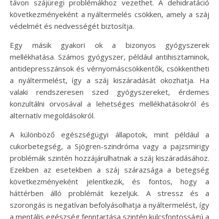
távon szájüregi problémákhoz vezethet. A dehidratáció
következményeként a nyáltermelés csökken, amely a száj
védelmét és nedvességét biztosítja.
Egy másik gyakori ok a bizonyos gyógyszerek
mellékhatása. Számos gyógyszer, például antihisztaminok,
antidepresszánsok és vérnyomáscsökkentők, csökkentheti
a nyáltermelést, így a száj kiszáradását okozhatja. Ha
valaki rendszeresen szed gyógyszereket, érdemes
konzultálni orvosával a lehetséges mellékhatásokról és
alternatív megoldásokról.
A különböző egészségügyi állapotok, mint például a
cukorbetegség, a Sjögren-szindróma vagy a pajzsmirigy
problémák szintén hozzájárulhatnak a száj kiszáradásához.
Ezekben az esetekben a száj szárazsága a betegség
következményeként jelentkezik, és fontos, hogy a
háttérben álló problémát kezeljük. A stressz és a
szorongás is negatívan befolyásolhatja a nyáltermelést, így
a mentális egészség fenntartása szintén kulcsfontosságú a