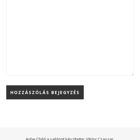
Ashe Child a sablont készítette:
Viktor Csaszar.