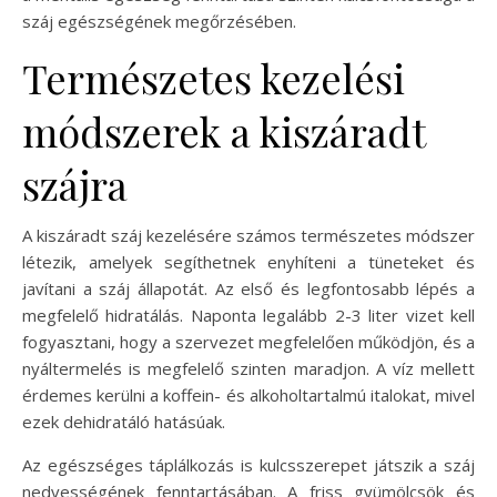
száj egészségének megőrzésében.
Természetes kezelési
módszerek a kiszáradt
szájra
A kiszáradt száj kezelésére számos természetes módszer
létezik, amelyek segíthetnek enyhíteni a tüneteket és
javítani a száj állapotát. Az első és legfontosabb lépés a
megfelelő hidratálás. Naponta legalább 2-3 liter vizet kell
fogyasztani, hogy a szervezet megfelelően működjön, és a
nyáltermelés is megfelelő szinten maradjon. A víz mellett
érdemes kerülni a koffein- és alkoholtartalmú italokat, mivel
ezek dehidratáló hatásúak.
Az egészséges táplálkozás is kulcsszerepet játszik a száj
nedvességének fenntartásában. A friss gyümölcsök és