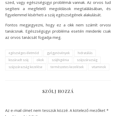
szed, vagy egészségügyi problémái vannak. Az orvos tud
segíteni a megfelelő megoldások megtalálásában, és
figyelemmel kísérheti a száj egészségének alakulását.
Fontos megjegyezni, hogy ez a cikk nem számít orvosi
tanácsnak. Egészségügyi probléma esetén mindenki csak
az orvos tanácsát fogadja meg.
egészséges életmód
gyógynövények
hidratálás
kiszáradt száj
okok
szájhigiénia
szájszárazság
szájszárazság kezelése
természetes kezelések
vitaminok
SZÓLJ HOZZÁ
Az e-mail címet nem tesszük közzé.
A kötelező mezőket
*