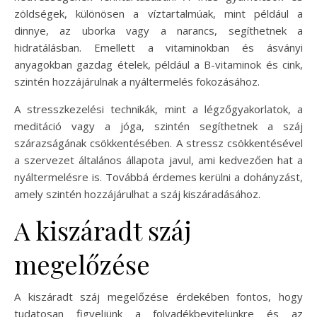
zöldségek, különösen a víztartalmúak, mint például a
dinnye, az uborka vagy a narancs, segíthetnek a
hidratálásban. Emellett a vitaminokban és ásványi
anyagokban gazdag ételek, például a B-vitaminok és cink,
szintén hozzájárulnak a nyáltermelés fokozásához.
A stresszkezelési technikák, mint a légzőgyakorlatok, a
meditáció vagy a jóga, szintén segíthetnek a száj
szárazságának csökkentésében. A stressz csökkentésével
a szervezet általános állapota javul, ami kedvezően hat a
nyáltermelésre is. Továbbá érdemes kerülni a dohányzást,
amely szintén hozzájárulhat a száj kiszáradásához.
A kiszáradt száj
megelőzése
A kiszáradt száj megelőzése érdekében fontos, hogy
tudatosan figyeljünk a folyadékbevitelünkre és az