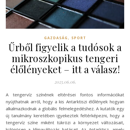
,
GAZDASÁG
SPORT
Űrből figyelik a tudósok a
mikroszkopikus tengeri
élőlényeket – itt a válasz!
2025.06.06.
A tengervíz színének eltérései fontos információkat
nyújthatnak arról, hogy a kis Antarktiszi élőlények hogyan
alkalmazkodnak a globális felmelegedéshez. A kutatók egy
új tanulmány keretében igyekeztek feltérképezni, hogy a
tengervíz színe miként tükrözi a környezet változásait,
különösen a klímaváltozás hatásait. Az Antarktisz, amely