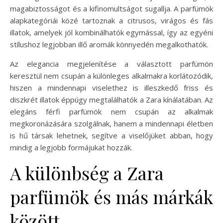
magabiztosságot és a kifinomultságot sugallja. A parfümök
alapkategóriái közé tartoznak a citrusos, virágos és fás
illatok, amelyek jól kombinálhatók egymással, így az egyéni
stílushoz legjobban illő aromák könnyedén megalkothatók.
Az elegancia megjelenítése a választott parfümön
keresztül nem csupán a különleges alkalmakra korlátozódik,
hiszen a mindennapi viselethez is illeszkedő friss és
diszkrét illatok éppúgy megtalálhatók a Zara kínálatában. Az
elegáns férfi parfümök nem csupán az alkalmak
megkoronázására szolgálnak, hanem a mindennapi életben
is hű társak lehetnek, segítve a viselőjüket abban, hogy
mindig a legjobb formájukat hozzák.
A különbség a Zara
parfümök és más márkák
között