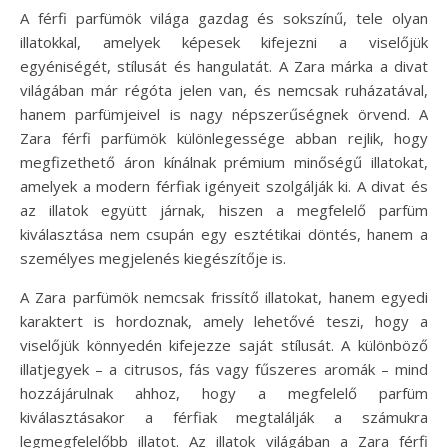
A férfi parfümök világa gazdag és sokszínű, tele olyan
illatokkal, amelyek képesek kifejezni a viselőjük
egyéniségét, stílusát és hangulatát. A Zara márka a divat
világában már régóta jelen van, és nemcsak ruházatával,
hanem parfümjeivel is nagy népszerűségnek örvend. A
Zara férfi parfümök különlegessége abban rejlik, hogy
megfizethető áron kínálnak prémium minőségű illatokat,
amelyek a modern férfiak igényeit szolgálják ki. A divat és
az illatok együtt járnak, hiszen a megfelelő parfüm
kiválasztása nem csupán egy esztétikai döntés, hanem a
személyes megjelenés kiegészítője is.
A Zara parfümök nemcsak frissítő illatokat, hanem egyedi
karaktert is hordoznak, amely lehetővé teszi, hogy a
viselőjük könnyedén kifejezze saját stílusát. A különböző
illatjegyek – a citrusos, fás vagy fűszeres aromák – mind
hozzájárulnak ahhoz, hogy a megfelelő parfüm
kiválasztásakor a férfiak megtalálják a számukra
legmegfelelőbb illatot. Az illatok világában a Zara férfi