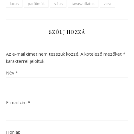
luxus
parfümök
stílus
tavaszi illatok
zara
SZÓLJ HOZZÁ
Az e-mail címet nem tesszük közzé.
A kötelező mezőket
*
karakterrel jelöltük
Név
*
E-mail cím
*
Honlap