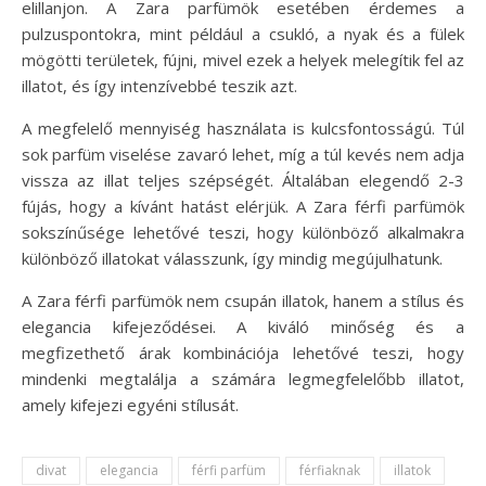
elillanjon. A Zara parfümök esetében érdemes a
pulzuspontokra, mint például a csukló, a nyak és a fülek
mögötti területek, fújni, mivel ezek a helyek melegítik fel az
illatot, és így intenzívebbé teszik azt.
A megfelelő mennyiség használata is kulcsfontosságú. Túl
sok parfüm viselése zavaró lehet, míg a túl kevés nem adja
vissza az illat teljes szépségét. Általában elegendő 2-3
fújás, hogy a kívánt hatást elérjük. A Zara férfi parfümök
sokszínűsége lehetővé teszi, hogy különböző alkalmakra
különböző illatokat válasszunk, így mindig megújulhatunk.
A Zara férfi parfümök nem csupán illatok, hanem a stílus és
elegancia kifejeződései. A kiváló minőség és a
megfizethető árak kombinációja lehetővé teszi, hogy
mindenki megtalálja a számára legmegfelelőbb illatot,
amely kifejezi egyéni stílusát.
divat
elegancia
férfi parfüm
férfiaknak
illatok