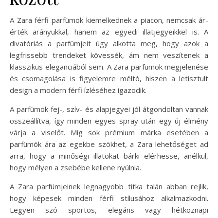
A Zara férfi parfümök kiemelkednek a piacon, nemcsak ár-
érték arányukkal, hanem az egyedi illatjegyeikkel is. A
divatóriás a parfümjeit úgy alkotta meg, hogy azok a
legfrissebb trendeket kövessék, ám nem veszítenek a
klasszikus eleganciából sem. A Zara parfümök megjelenése
és csomagolása is figyelemre méltó, hiszen a letisztult
design a modern férfi ízléséhez igazodik.
A parfümök fej-, szív- és alapjegyei jól átgondoltan vannak
összeállítva, így minden egyes spray után egy új élmény
várja a viselőt. Míg sok prémium márka esetében a
parfümök ára az egekbe szökhet, a Zara lehetőséget ad
arra, hogy a minőségi illatokat bárki elérhesse, anélkül,
hogy mélyen a zsebébe kellene nyúlnia.
A Zara parfümjeinek legnagyobb titka talán abban rejlik,
hogy képesek minden férfi stílusához alkalmazkodni.
Legyen szó sportos, elegáns vagy hétköznapi