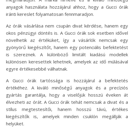
anyagok használata hozzájárul ahhoz, hogy a Gucci órák
iránti kereslet folyamatosan fennmaradjon.
Az órák vásárlása nem csupán divat kérdése, hanem egy
okos pénzügyi döntés is. A Gucci órák sok esetben idővel
növelhetik az értéküket, így a vásárlók nemcsak egy
gyönyörű kiegészítőt, hanem egy potenciális befektetést
is szereznek. A különböző limitált kiadású modellek
különösen keresettek lehetnek, amelyek az idő múlásával
egyre értékesebbé válhatnak.
A Gucci órák tartóssága is hozzájárul a befektetés
értékéhez. A kiváló minőségű anyagok és a precíziós
gyártás garantálja, hogy a viselőjük hosszú éveken át
élvezheti az órát. A Gucci órák tehát nemcsak a divat és a
stílus megtestesítői, hanem hosszú távú, értékes
kiegészítők is, amelyek minden csuklón megállják a
helyüket.