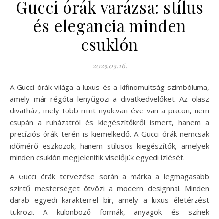
Gucci órák varázsa: stílus
és elegancia minden
csuklón
2025.03.16.
A Gucci órák világa a luxus és a kifinomultság szimbóluma,
amely már régóta lenyűgözi a divatkedvelőket. Az olasz
divatház, mely több mint nyolcvan éve van a piacon, nem
csupán a ruházatról és kiegészítőkről ismert, hanem a
precíziós órák terén is kiemelkedő. A Gucci órák nemcsak
időmérő eszközök, hanem stílusos kiegészítők, amelyek
minden csuklón megjelenítik viselőjük egyedi ízlését.
A Gucci órák tervezése során a márka a legmagasabb
szintű mesterséget ötvözi a modern designnal. Minden
darab egyedi karakterrel bír, amely a luxus életérzést
tükrözi. A különböző formák, anyagok és színek