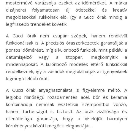
mesterművé varázsolja ezeket az időmérőket. A márka
dizájnerei folyamatosan új ötletekkel és kreatív
megoldásokkal rukkolnak elő, így a Gucci órák mindig a
legfrissebb trendeket követik.
A Gucci órák nem csupán szépek, hanem rendkívül
funkcionálisak is. A precíziós óraszerkezetek garantálják a
pontos időmérést, míg a különböző funkciók, mint például a
dátumkijelző vagy a stopper, megkönnyítik a
mindennapokat. A különböző modellek eltérő funkciókkal
rendelkeznek, így a vásárlók megtalálhatják az igényeiknek
legmegfelelőbb órát.
A Gucci órák anyaghasználata is figyelemre méltó. A
legjobb minőségű rozsdamentes acél, bőr és kerámia
kombinációja nemcsak esztétikai szempontból vonzó,
hanem tartósságot is biztosít. Az órák vízállósága és
ellenállósága garantálja, hogy a viselőjük bármilyen
körülmények között megőrzi eleganciáját.