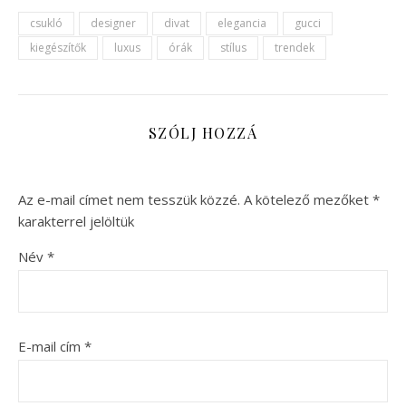
csukló
designer
divat
elegancia
gucci
kiegészítők
luxus
órák
stílus
trendek
SZÓLJ HOZZÁ
Az e-mail címet nem tesszük közzé.
A kötelező mezőket
*
karakterrel jelöltük
Név
*
E-mail cím
*