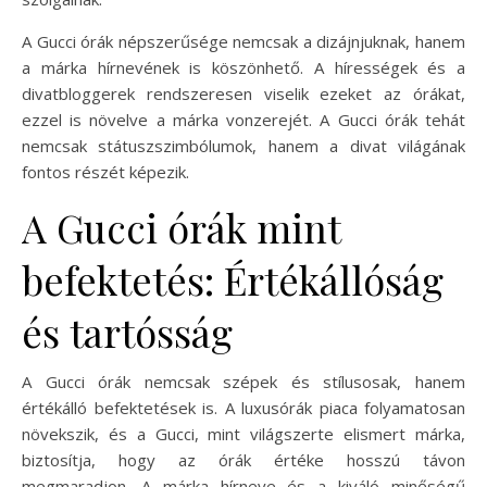
A Gucci órák népszerűsége nemcsak a dizájnjuknak, hanem
a márka hírnevének is köszönhető. A hírességek és a
divatbloggerek rendszeresen viselik ezeket az órákat,
ezzel is növelve a márka vonzerejét. A Gucci órák tehát
nemcsak státuszszimbólumok, hanem a divat világának
fontos részét képezik.
A Gucci órák mint
befektetés: Értékállóság
és tartósság
A Gucci órák nemcsak szépek és stílusosak, hanem
értékálló befektetések is. A luxusórák piaca folyamatosan
növekszik, és a Gucci, mint világszerte elismert márka,
biztosítja, hogy az órák értéke hosszú távon
megmaradjon. A márka hírneve és a kiváló minőségű