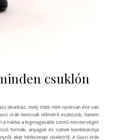
a minden csuklón
lasz divatház, mely több mint nyolcvan éve van
A Gucci órák nemcsak időmérő eszközök, hanem
orán a márka a legmagasabb szintű mesterséget
nböző formák, anyagok és színek kombinációja
ről, akár hétköznapi viseletről. A Gucci órák