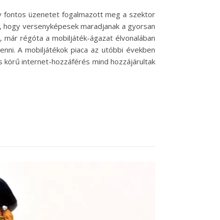
gy fontos üzenetet fogalmazott meg a szektor
oz, hogy versenyképesek maradjanak a gyorsan
rs, már régóta a mobiljáték-ágazat élvonalában
enni. A mobiljátékok piaca az utóbbi években
s körű internet-hozzáférés mind hozzájárultak