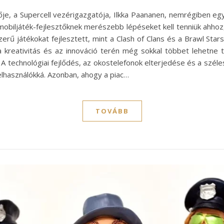
lője, a Supercell vezérigazgatója, Ilkka Paananen, nemrégiben e
 mobiljáték-fejlesztőknek merészebb lépéseket kell tenniük ahh
zerű játékokat fejlesztett, mint a Clash of Clans és a Brawl Sta
a kreativitás és az innováció terén még sokkal többet lehetne t
technológiai fejlődés, az okostelefonok elterjedése és a széle
 felhasználókká. Azonban, ahogy a piac…
TOVÁBB