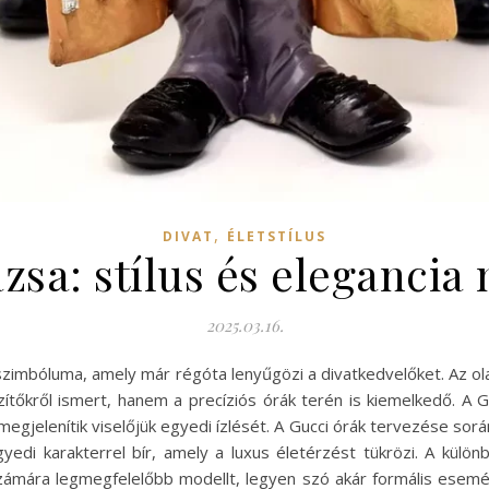
,
DIVAT
ÉLETSTÍLUS
zsa: stílus és eleganci
2025.03.16.
g szimbóluma, amely már régóta lenyűgözi a divatkedvelőket. Az o
zítőkről ismert, hanem a precíziós órák terén is kiemelkedő. 
 megjelenítik viselőjük egyedi ízlését. A Gucci órák tervezése s
edi karakterrel bír, amely a luxus életérzést tükrözi. A külö
zámára legmegfelelőbb modellt, legyen szó akár formális esemény