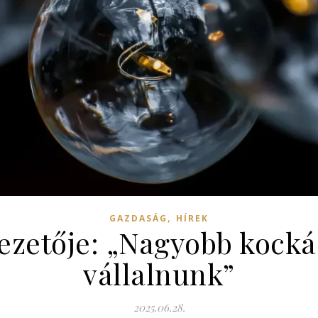
,
GAZDASÁG
HÍREK
ezetője: „Nagyobb kocká
vállalnunk”
2025.06.28.