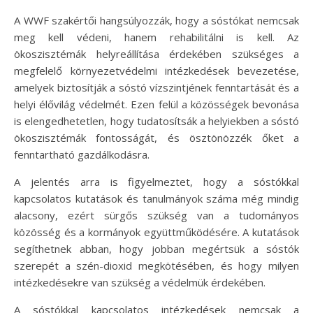
A WWF szakértői hangsúlyozzák, hogy a sóstókat nemcsak
meg kell védeni, hanem rehabilitálni is kell. Az
ökoszisztémák helyreállítása érdekében szükséges a
megfelelő környezetvédelmi intézkedések bevezetése,
amelyek biztosítják a sóstó vízszintjének fenntartását és a
helyi élővilág védelmét. Ezen felül a közösségek bevonása
is elengedhetetlen, hogy tudatosítsák a helyiekben a sóstó
ökoszisztémák fontosságát, és ösztönözzék őket a
fenntartható gazdálkodásra.
A jelentés arra is figyelmeztet, hogy a sóstókkal
kapcsolatos kutatások és tanulmányok száma még mindig
alacsony, ezért sürgős szükség van a tudományos
közösség és a kormányok együttműködésére. A kutatások
segíthetnek abban, hogy jobban megértsük a sóstók
szerepét a szén-dioxid megkötésében, és hogy milyen
intézkedésekre van szükség a védelmük érdekében.
A sóstókkal kapcsolatos intézkedések nemcsak a