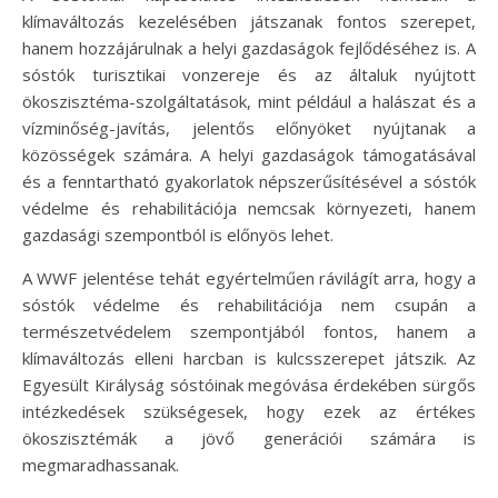
klímaváltozás kezelésében játszanak fontos szerepet,
hanem hozzájárulnak a helyi gazdaságok fejlődéséhez is. A
sóstók turisztikai vonzereje és az általuk nyújtott
ökoszisztéma-szolgáltatások, mint például a halászat és a
vízminőség-javítás, jelentős előnyöket nyújtanak a
közösségek számára. A helyi gazdaságok támogatásával
és a fenntartható gyakorlatok népszerűsítésével a sóstók
védelme és rehabilitációja nemcsak környezeti, hanem
gazdasági szempontból is előnyös lehet.
A WWF jelentése tehát egyértelműen rávilágít arra, hogy a
sóstók védelme és rehabilitációja nem csupán a
természetvédelem szempontjából fontos, hanem a
klímaváltozás elleni harcban is kulcsszerepet játszik. Az
Egyesült Királyság sóstóinak megóvása érdekében sürgős
intézkedések szükségesek, hogy ezek az értékes
ökoszisztémák a jövő generációi számára is
megmaradhassanak.