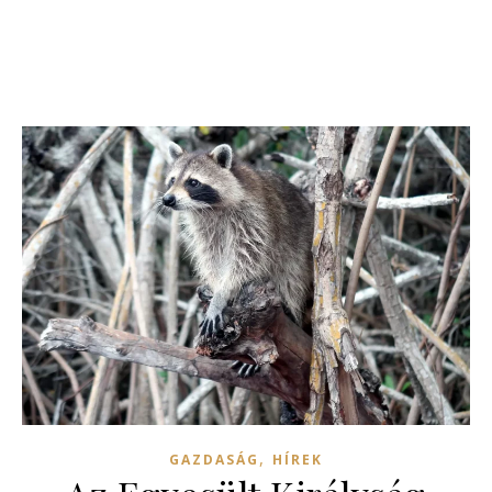
,
GAZDASÁG
HÍREK