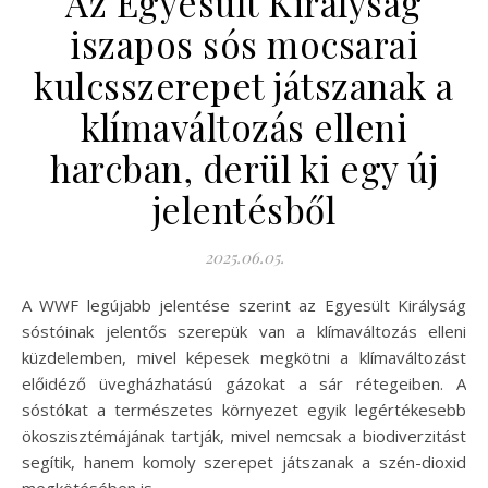
Az Egyesült Királyság
iszapos sós mocsarai
kulcsszerepet játszanak a
klímaváltozás elleni
harcban, derül ki egy új
jelentésből
2025.06.05.
A WWF legújabb jelentése szerint az Egyesült Királyság
sóstóinak jelentős szerepük van a klímaváltozás elleni
küzdelemben, mivel képesek megkötni a klímaváltozást
előidéző üvegházhatású gázokat a sár rétegeiben. A
sóstókat a természetes környezet egyik legértékesebb
ökoszisztémájának tartják, mivel nemcsak a biodiverzitást
segítik, hanem komoly szerepet játszanak a szén-dioxid
megkötésében is.