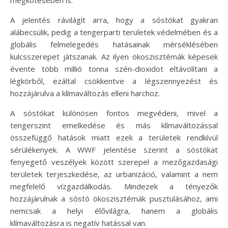
A jelentés rávilágít arra, hogy a sóstókat gyakran
alábecsülik, pedig a tengerparti területek védelmében és a
globális felmelegedés hatásainak mérséklésében
kulcsszerepet játszanak. Az ilyen ökoszisztémák képesek
évente több millió tonna szén-dioxidot eltávolítani a
légkörből, ezáltal csökkentve a légszennyezést és
hozzájárulva a klímaváltozás elleni harchoz.
A sóstókat különösen fontos megvédeni, mivel a
tengerszint emelkedése és más klímaváltozással
összefüggő hatások miatt ezek a területek rendkívül
sérülékenyek. A WWF jelentése szerint a sóstókat
fenyegető veszélyek között szerepel a mezőgazdasági
területek terjeszkedése, az urbanizáció, valamint a nem
megfelelő vízgazdálkodás. Mindezek a tényezők
hozzájárulnak a sóstó ökoszisztémák pusztulásához, ami
nemcsak a helyi élővilágra, hanem a globális
klímaváltozásra is negatív hatással van.