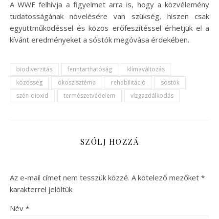
A WWF felhívja a figyelmet arra is, hogy a közvélemény
tudatosságának növelésére van szükség, hiszen csak
együttműködéssel és közös erőfeszítéssel érhetjük el a
kívánt eredményeket a sóstók megóvása érdekében.
biodiverzitás
fenntarthatóság
klímaváltozás
közösség
ökoszisztéma
rehabilitáció
sóstók
szén-dioxid
természetvédelem
vízgazdálkodás
SZÓLJ HOZZÁ
Az e-mail címet nem tesszük közzé.
A kötelező mezőket
*
karakterrel jelöltük
Név
*