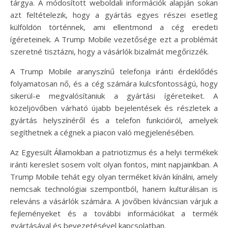
tárgya. A módosított weboldali információk alapján sokan
azt feltételezik, hogy a gyártás egyes részei esetleg
külföldön történnek, ami ellentmond a cég eredeti
ígéreteinek. A Trump Mobile vezetősége ezt a problémát
szeretné tisztázni, hogy a vásárlók bizalmát megőrizzék.
A Trump Mobile aranyszínű telefonja iránti érdeklődés
folyamatosan nő, és a cég számára kulcsfontosságú, hogy
sikerül-e megvalósítaniuk a gyártási ígéreteiket. A
közeljövőben várható újabb bejelentések és részletek a
gyártás helyszínéről és a telefon funkcióiról, amelyek
segíthetnek a cégnek a piacon való megjelenésében.
Az Egyesült Államokban a patriotizmus és a helyi termékek
iránti kereslet sosem volt olyan fontos, mint napjainkban. A
Trump Mobile tehát egy olyan terméket kíván kínálni, amely
nemcsak technológiai szempontból, hanem kulturálisan is
releváns a vásárlók számára. A jövőben kíváncsian várjuk a
fejleményeket és a további információkat a termék
gyártásával és bevezetésével kapcsolatban.