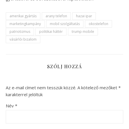
amerikai gyártás
arany telefon
hazai ipar
marketingkampány
mobil szolgáltatás
okostelefon
patriotizmus
politikai háttér
trump mobile
vásárlói bizalom
SZÓLJ HOZZÁ
Az e-mail címet nem tesszük közzé.
A kötelező mezőket
*
karakterrel jelöltük
Név
*