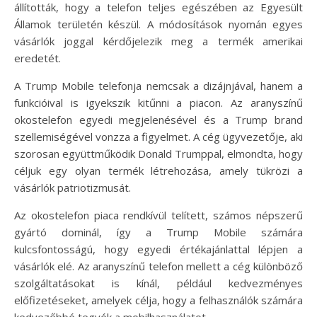
állították, hogy a telefon teljes egészében az Egyesült
Államok területén készül. A módosítások nyomán egyes
vásárlók joggal kérdőjelezik meg a termék amerikai
eredetét.
A Trump Mobile telefonja nemcsak a dizájnjával, hanem a
funkcióival is igyekszik kitűnni a piacon. Az aranyszínű
okostelefon egyedi megjelenésével és a Trump brand
szellemiségével vonzza a figyelmet. A cég ügyvezetője, aki
szorosan együttműködik Donald Trumppal, elmondta, hogy
céljuk egy olyan termék létrehozása, amely tükrözi a
vásárlók patriotizmusát.
Az okostelefon piaca rendkívül telített, számos népszerű
gyártó dominál, így a Trump Mobile számára
kulcsfontosságú, hogy egyedi értékajánlattal lépjen a
vásárlók elé. Az aranyszínű telefon mellett a cég különböző
szolgáltatásokat is kínál, például kedvezményes
előfizetéseket, amelyek célja, hogy a felhasználók számára
kedvezőbbé tegyék a mobilhasználatot.