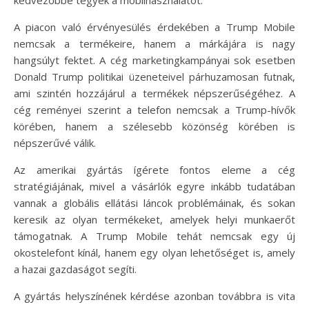
A piacon való érvényesülés érdekében a Trump Mobile
nemcsak a termékeire, hanem a márkájára is nagy
hangsúlyt fektet. A cég marketingkampányai sok esetben
Donald Trump politikai üzeneteivel párhuzamosan futnak,
ami szintén hozzájárul a termékek népszerűségéhez. A
cég reményei szerint a telefon nemcsak a Trump-hívők
körében, hanem a szélesebb közönség körében is
népszerűvé válik.
Az amerikai gyártás ígérete fontos eleme a cég
stratégiájának, mivel a vásárlók egyre inkább tudatában
vannak a globális ellátási láncok problémáinak, és sokan
keresik az olyan termékeket, amelyek helyi munkaerőt
támogatnak. A Trump Mobile tehát nemcsak egy új
okostelefont kínál, hanem egy olyan lehetőséget is, amely
a hazai gazdaságot segíti.
A gyártás helyszínének kérdése azonban továbbra is vita