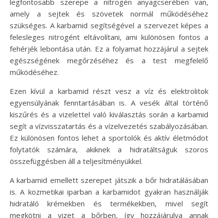
legfontosabb szerepe a nitrogén anyagcserében van,
amely a sejtek és szövetek normál működéséhez
szükséges. A karbamid segítségével a szervezet képes a
felesleges nitrogént eltávolítani, ami különösen fontos a
fehérjék lebontása után. Ez a folyamat hozzájárul a sejtek
egészségének megőrzéséhez és a test megfelelő
működéséhez.
Ezen kívül a karbamid részt vesz a víz és elektrolitok
egyensúlyának fenntartásában is. A vesék által történő
kiszűrés és a vizelettel való kiválasztás során a karbamid
segít a vízvisszatartás és a vízelvezetés szabályozásában.
Ez különösen fontos lehet a sportolók és aktív életmódot
folytatók számára, akiknek a hidratáltságuk szoros
összefüggésben áll a teljesítményükkel.
A karbamid emellett szerepet játszik a bőr hidratálásában
is. A kozmetikai iparban a karbamidot gyakran használják
hidratáló krémekben és termékekben, mivel segít
megkötni a vizet a bőrben, így hozzájárulva annak