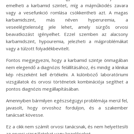
emelheti a karbamid szintet, míg a májműködés zavara
vagy a vesefunkció romlása csökkentheti azt. A magas
karbamidszint, más néven hyperuremia, a
veseelégtelenség jele lehet, amely sürgős orvosi
beavatkozást igényelhet. Ezzel szemben az alacsony
karbamidszint, hypouremia, jelezheti a májproblémákat
vagy a túlzott folyadékbevitelt.
Fontos megjegyezni, hogy a karbamid szintje önmagában
nem elegendő a diagnózis felállításához, és mindig a klinikai
kép részeként kell értékelni. A különböző laboratóriumi
vizsgálatok és orvosi történetek kombinációja segíthet a
pontos diagnózis megállapításában.
Amennyiben bármilyen egészségügyi problémája merül fel,
javasolt, hogy orvoshoz forduljon, és a szakember
tanácsait kövesse.
Ez a cikk nem számít orvosi tanácsnak, és nem helyettesíti
az orvosi vizsgálatokat vagy kezeléseket.