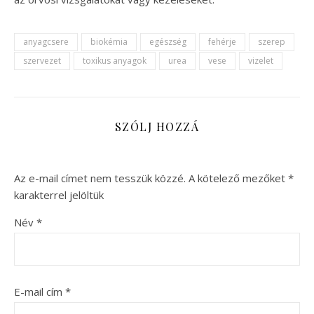
anyagcsere
biokémia
egészség
fehérje
szerep
szervezet
toxikus anyagok
urea
vese
vizelet
SZÓLJ HOZZÁ
Az e-mail címet nem tesszük közzé.
A kötelező mezőket
*
karakterrel jelöltük
Név
*
E-mail cím
*