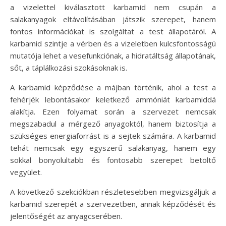
a vizelettel kiválasztott karbamid nem csupán a
salakanyagok eltávolításában játszik szerepet, hanem
fontos információkat is szolgáltat a test állapotáról. A
karbamid szintje a vérben és a vizeletben kulcsfontosságú
mutatója lehet a vesefunkciónak, a hidratáltság állapotának,
sőt, a táplálkozási szokásoknak is.
A karbamid képződése a májban történik, ahol a test a
fehérjék lebontásakor keletkező ammóniát karbamiddá
alakítja. Ezen folyamat során a szervezet nemcsak
megszabadul a mérgező anyagoktól, hanem biztosítja a
szükséges energiaforrást is a sejtek számára. A karbamid
tehát nemcsak egy egyszerű salakanyag, hanem egy
sokkal bonyolultabb és fontosabb szerepet betöltő
vegyület.
A következő szekciókban részletesebben megvizsgáljuk a
karbamid szerepét a szervezetben, annak képződését és
jelentőségét az anyagcserében.