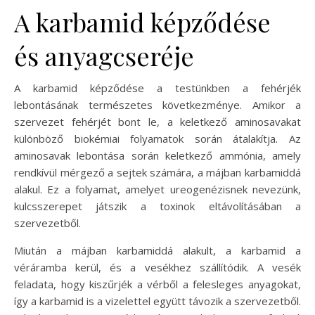
A karbamid képződése
és anyagcseréje
A karbamid képződése a testünkben a fehérjék
lebontásának természetes következménye. Amikor a
szervezet fehérjét bont le, a keletkező aminosavakat
különböző biokémiai folyamatok során átalakítja. Az
aminosavak lebontása során keletkező ammónia, amely
rendkívül mérgező a sejtek számára, a májban karbamiddá
alakul. Ez a folyamat, amelyet ureogenézisnek nevezünk,
kulcsszerepet játszik a toxinok eltávolításában a
szervezetből.
Miután a májban karbamiddá alakult, a karbamid a
véráramba kerül, és a vesékhez szállítódik. A vesék
feladata, hogy kiszűrjék a vérből a felesleges anyagokat,
így a karbamid is a vizelettel együtt távozik a szervezetből.