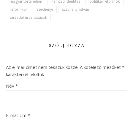
magyar történelem
nemzeti identitás
politikai reformok
reformkor
széchenyi
széchenyi istván
társadalmi változások
SZÓLJ HOZZÁ
Az e-mail címet nem tesszük közzé.
A kötelező mezőket
*
karakterrel jelöltük
Név
*
E-mail cím
*