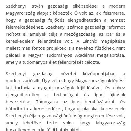
Széchenyi István gazdasági elképzelései a modern
Magyarország alapjait képezték. Ő volt az, aki felismerte,
hogy a gazdasági fejlődés elengedhetetlen a nemzet
felemelkedéséhez. Széchenyi számos gazdasági reformot
indított el, amelyek célja a mezőgazdaság, az ipar és a
kereskedelem fellendítése volt. A Lánchíd megépítése
mellett más fontos projektek is a nevéhez fűződnek, mint
például a Magyar Tudományos Akadémia megalapítása,
amely a tudományos élet fellendítését célozta.
Széchenyi gazdasági nézetei középpontjában a
modernizáció állt. Úgy vélte, hogy Magyarországnak lépést
kell tartania a nyugati országok fejlődésével, és ehhez
elengedhetetlen a technológiai és ipari újítások
bevezetése. Támogatta az ipari beruházásokat, és
bátorította a kereskedőket, hogy új piacokat keressenek.
Széchenyi célja a gazdasági önállóság megteremtése volt,
amely lehetővé tette volna, hogy Magyarország
függetlenedjen a külföldi hatalmaktól.