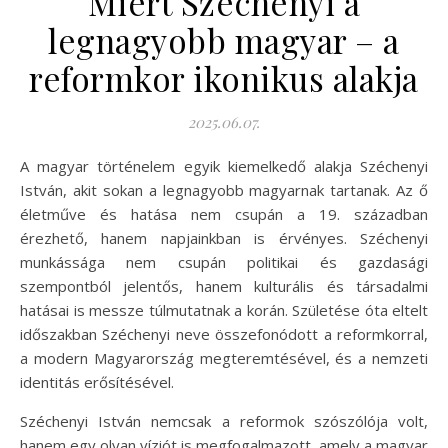
Miért Széchenyi a
legnagyobb magyar – a
reformkor ikonikus alakja
2025.06.07.
A magyar történelem egyik kiemelkedő alakja Széchenyi
István, akit sokan a legnagyobb magyarnak tartanak. Az ő
életműve és hatása nem csupán a 19. században
érezhető, hanem napjainkban is érvényes. Széchenyi
munkássága nem csupán politikai és gazdasági
szempontból jelentős, hanem kulturális és társadalmi
hatásai is messze túlmutatnak a korán. Születése óta eltelt
időszakban Széchenyi neve összefonódott a reformkorral,
a modern Magyarország megteremtésével, és a nemzeti
identitás erősítésével.
Széchenyi István nemcsak a reformok szószólója volt,
hanem egy olyan víziót is megfogalmazott, amely a magyar