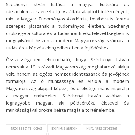
Széchenyi István hatása a magyar kultúrára és
társadalomra is érezhető. Az általa alapított intézmények,
mint a Magyar Tudományos Akadémia, továbbra is fontos
szerepet játszanak a tudományos életben. Széchenyi
öröksége a kultúra és a tudás iránti elkötelezettségben is
megnyilvánul, hiszen a modern Magyarország számára a
tudás és a képzés elengedhetetlen a fejlődéshez.
Összességében elmondható, hogy Széchenyi István
nemcsak a 19. századi Magyarország meghatározó alakja
volt, hanem az egész nemzet identitásának és jövőjének
formálója. Az ő munkássága és víziója a modern
Magyarország alapjait képezi, és öröksége ma is inspirálja
a magyar embereket. Széchenyi István valóban a
legnagyobb magyar, aki példaértékű életével és
munkásságával örökre beírta magát a történelembe.
gazdasági fejlődés
ikonikus alakok
kulturális örökség