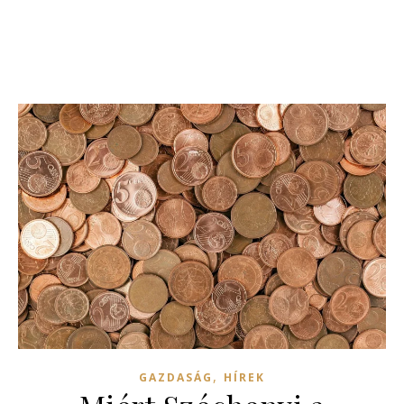
,
GAZDASÁG
HÍREK