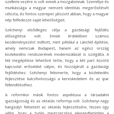
szellemi vezére is volt ennek a mozgalomnak. Személye és
munkássága a magyar nemzeti identitás megerősítését
célozta, és fontos szerepet játszott abban, hogy a magyar
nép felfedezze saját lehetőségeit.
Széchenyi elsődleges célja a gazdasági fejlődés
elősegítése volt. Ennek érdekében számos
kezdeményezést indított, mint például a Lánchíd építése,
amely nemcsak Budapest, hanem az egész ország
közlekedési rendszerének modernizálását is szolgálta. A
híd megépítése lehetővé tette, hogy a két part közötti
kapcsolat erősebbé váljon, és hozzájárult a gazdasági
fejlődéshez. Széchenyi felismerte, hogy a közlekedés
fejlesztése kulcsfontosságú a kereskedelem és az ipar
fellendítéséhez.
A reformkor másik fontos aspektusa a társadalmi
igazságosság és az oktatás reformja volt. Széchenyi nagy
hangsúlyt fektetett az oktatás fejlesztésére, hiszen úgy
vélte, hogy a tudás megszerzése elengedhetetlen a