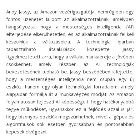
Andy Jassy, az Amazon vezérigazgatója, nemrégiben egy
fontos üzenetet küldött az alkalmazottaknak, amelyben
hangsúlyozta, hogy a mesterséges intelligencia (AI)
elterjedése elkerülhetetlen, és az alkalmazottaknak fel kell
készülniük a változásokra. A technológiai iparban
tapasztalható átalakulások közepette Jassy
figyelmeztetett arra, hogy a vállalat munkaereje a jövőben
csökkenhet, amely részben az AI technológiák
bevezetésének tudható be. Jassy beszédében kifejtette,
hogy a mesterséges intelligencia nem csupán egy új
eszköz, hanem egy olyan technológiai forradalom, amely
alapjaiban formálja át a munkavégzés módját. Az Amazon
folyamatosan fejleszti AI képességeit, hogy hatékonyabbá
tegye működését, ugyanakkor ez a fejlődés azzal is jár,
hogy bizonyos pozíciók megszűnhetnek, mivel a gépek és
algoritmusok sok esetben gyorsabban és pontosabban
képesek elvégezni…