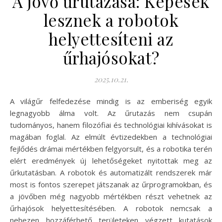
A jövő űrutazása: Képesek
lesznek a robotok
helyettesíteni az
űrhajósokat?
2025.10.21.
A világűr felfedezése mindig is az emberiség egyik
legnagyobb álma volt. Az űrutazás nem csupán
tudományos, hanem filozófiai és technológiai kihívásokat is
magában foglal. Az elmúlt évtizedekben a technológiai
fejlődés drámai mértékben felgyorsult, és a robotika terén
elért eredmények új lehetőségeket nyitottak meg az
űrkutatásban. A robotok és automatizált rendszerek már
most is fontos szerepet játszanak az űrprogramokban, és
a jövőben még nagyobb mértékben részt vehetnek az
űrhajósok helyettesítésében. A robotok nemcsak a
nehezen hozzáférhető területeken végzett kutatások