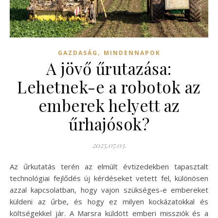
,
GAZDASÁG
MINDENNAPOK
A jövő űrutazása:
Lehetnek-e a robotok az
emberek helyett az
űrhajósok?
2025.07.03.
Az űrkutatás terén az elmúlt évtizedekben tapasztalt
technológiai fejlődés új kérdéseket vetett fel, különösen
azzal kapcsolatban, hogy vajon szükséges-e embereket
küldeni az űrbe, és hogy ez milyen kockázatokkal és
költségekkel jár. A Marsra küldött emberi missziók és a