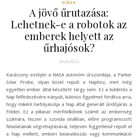
HÍREK
A jövő űrutazása:
Lehetnek-e a robotok az
emberek helyett az
űrhajósok?
2025.05.13.
Karácsony estéjén a NASA autonóm űrszondája, a Parker
Solar Probe, olyan közel repült a Naphoz, mint még
egyetlen ember által készített tárgy sem. Ez a küldetés a
Nap felfedezésére irányult, különös figyelmet fordítva arra,
hogy miként befolyásolja a Nap által generált űridőjárás a
Földet. Ez a pillanat mérföldkőnek számít az emberiség
számára, hiszen a szonda önállóan, előre programozott
feladatainak végrehajtásával, teljesen függetlenül repült el
a Nap mellett, emberi beavatkozás vagy kommunikáció