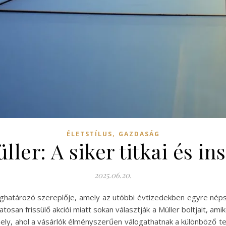
,
ÉLETSTÍLUS
GAZDASÁG
ler: A siker titkai és ins
2025.06.20.
határozó szereplője, amely az utóbbi évtizedekben egyre népsz
osan frissülő akciói miatt sokan választják a Müller boltjait, ami
ely, ahol a vásárlók élményszerűen válogathatnak a különböző t