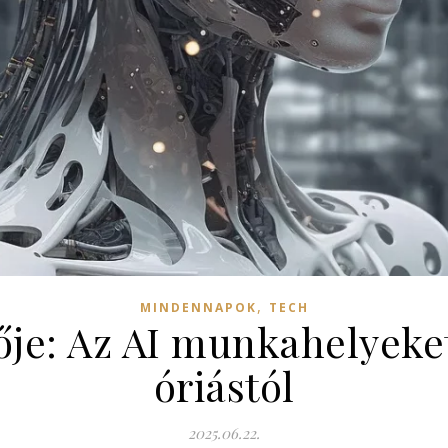
,
MINDENNAPOK
TECH
je: Az AI munkahelyeket 
óriástól
2025.06.22.