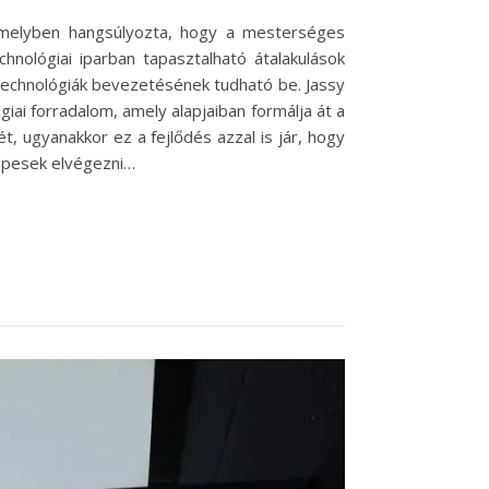
amelyben hangsúlyozta, hogy a mesterséges
echnológiai iparban tapasztalható átalakulások
 technológiák bevezetésének tudható be. Jassy
ai forradalom, amely alapjaiban formálja át a
 ugyanakkor ez a fejlődés azzal is jár, hogy
épesek elvégezni…