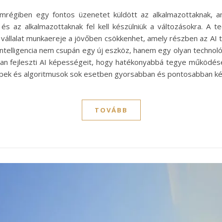
emrégiben egy fontos üzenetet küldött az alkalmazottaknak, 
n, és az alkalmazottaknak fel kell készülniük a változásokra. A t
 vállalat munkaereje a jövőben csökkenhet, amely részben az AI
telligencia nem csupán egy új eszköz, hanem egy olyan technológi
fejleszti AI képességeit, hogy hatékonyabbá tegye működését,
épek és algoritmusok sok esetben gyorsabban és pontosabban k
TOVÁBB