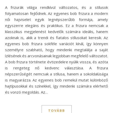
A frizurák világa rendkívül változatos, és a stílusok
folyamatosan fejlődnek. Az egyenes bob frizura a modern
női hajviselet egyik legnépszerűbb formája, amely
egyszerre elegáns és praktikus. Ez a frizura nemcsak a
klasszikus megjelenést kedvelők számára ideális, hanem
azoknak is, akik a trendi és fiatalos stílusokat keresik. Az
egyenes bob frizura sokféle variációt kínál, így könnyen
személyre szabható, hogy mindenki megtalálja a saját
ízlésének és arcvonásainak legjobban megfelelő változatot.
A bob frizura története évtizedekre nyúlik vissza, és azóta
is rengeteg nő kedvenc választása. A frizura
népszerűségét nemcsak a stílusa, hanem a sokoldalúsága
is magyarázza. Az egyenes bob remekül mutat különböző
hajtípusokkal és színekkel, így mindenki számára elérhető
és vonzó megoldás. Az…
TOVÁBB