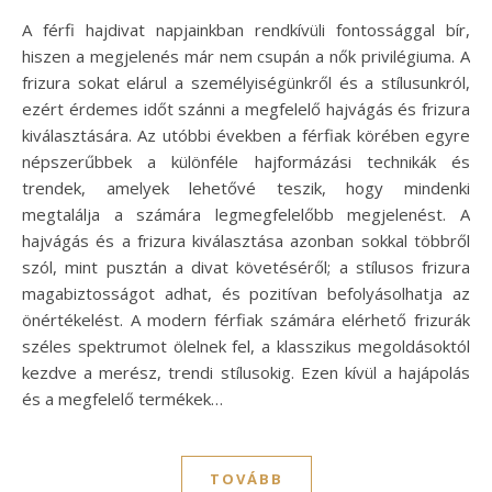
A férfi hajdivat napjainkban rendkívüli fontossággal bír,
hiszen a megjelenés már nem csupán a nők privilégiuma. A
frizura sokat elárul a személyiségünkről és a stílusunkról,
ezért érdemes időt szánni a megfelelő hajvágás és frizura
kiválasztására. Az utóbbi években a férfiak körében egyre
népszerűbbek a különféle hajformázási technikák és
trendek, amelyek lehetővé teszik, hogy mindenki
megtalálja a számára legmegfelelőbb megjelenést. A
hajvágás és a frizura kiválasztása azonban sokkal többről
szól, mint pusztán a divat követéséről; a stílusos frizura
magabiztosságot adhat, és pozitívan befolyásolhatja az
önértékelést. A modern férfiak számára elérhető frizurák
széles spektrumot ölelnek fel, a klasszikus megoldásoktól
kezdve a merész, trendi stílusokig. Ezen kívül a hajápolás
és a megfelelő termékek…
TOVÁBB