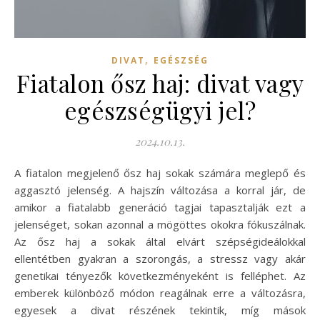
,
DIVAT
EGÉSZSÉG
Fiatalon ősz haj: divat vagy
egészségügyi jel?
2024.10.13.
A fiatalon megjelenő ősz haj sokak számára meglepő és
aggasztó jelenség. A hajszín változása a korral jár, de
amikor a fiatalabb generáció tagjai tapasztalják ezt a
jelenséget, sokan azonnal a mögöttes okokra fókuszálnak.
Az ősz haj a sokak által elvárt szépségideálokkal
ellentétben gyakran a szorongás, a stressz vagy akár
genetikai tényezők következményeként is felléphet. Az
emberek különböző módon reagálnak erre a változásra,
egyesek a divat részének tekintik, míg mások