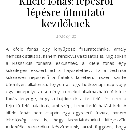
Kifele fonás: lépésről
lépésre útmutató
kezdőknek
2025.03.27.
A kifele fonás egy lenyűgöző frizuratechnika, amely
nemcsak stílusos, hanem rendkívül változatos is. Míg sokan
a klasszikus fonásra esküsznek, a kifele fonás egy
különleges ékszert ad a hajviselethez. Ez a technika
különösen népszerű a fiatalok körében, hiszen szinte
bármilyen alkalomra, legyen az egy hétköznapi nap vagy
egy ünnepélyes esemény, remekül alkalmazható. A kifele
fonás lényege, hogy a hajtincsek a fej felé, és nem a
fejtető felé haladnak, ami szép, kiemelkedő hatást kelt. A
kifele fonás nem csupán egy egyszerű frizura, hanem
lehetőség arra is, hogy kreativitásunkat kifejezzük.
Különféle variációkat készíthetünk, attól függően, hogy