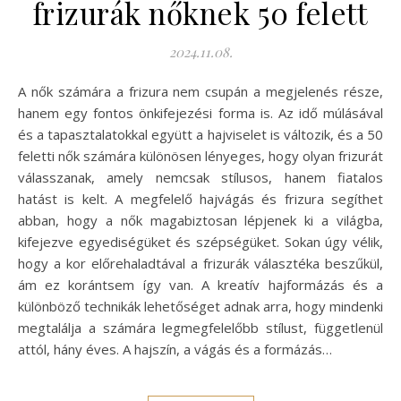
frizurák nőknek 50 felett
2024.11.08.
A nők számára a frizura nem csupán a megjelenés része,
hanem egy fontos önkifejezési forma is. Az idő múlásával
és a tapasztalatokkal együtt a hajviselet is változik, és a 50
feletti nők számára különösen lényeges, hogy olyan frizurát
válasszanak, amely nemcsak stílusos, hanem fiatalos
hatást is kelt. A megfelelő hajvágás és frizura segíthet
abban, hogy a nők magabiztosan lépjenek ki a világba,
kifejezve egyediségüket és szépségüket. Sokan úgy vélik,
hogy a kor előrehaladtával a frizurák választéka beszűkül,
ám ez korántsem így van. A kreatív hajformázás és a
különböző technikák lehetőséget adnak arra, hogy mindenki
megtalálja a számára legmegfelelőbb stílust, függetlenül
attól, hány éves. A hajszín, a vágás és a formázás…