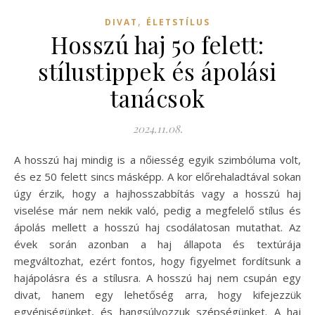
,
DIVAT
ÉLETSTÍLUS
Hosszú haj 50 felett:
stílustippek és ápolási
tanácsok
2024.11.08.
A hosszú haj mindig is a nőiesség egyik szimbóluma volt,
és ez 50 felett sincs másképp. A kor előrehaladtával sokan
úgy érzik, hogy a hajhosszabbítás vagy a hosszú haj
viselése már nem nekik való, pedig a megfelelő stílus és
ápolás mellett a hosszú haj csodálatosan mutathat. Az
évek során azonban a haj állapota és textúrája
megváltozhat, ezért fontos, hogy figyelmet fordítsunk a
hajápolásra és a stílusra. A hosszú haj nem csupán egy
divat, hanem egy lehetőség arra, hogy kifejezzük
egyéniségünket, és hangsúlyozzuk szépségünket. A haj