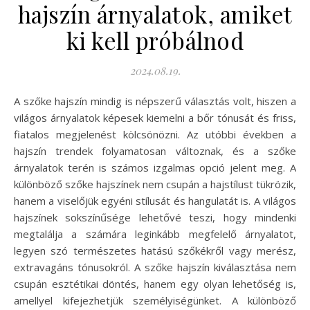
hajszín árnyalatok, amiket
ki kell próbálnod
2024.08.19.
A szőke hajszín mindig is népszerű választás volt, hiszen a
világos árnyalatok képesek kiemelni a bőr tónusát és friss,
fiatalos megjelenést kölcsönözni. Az utóbbi években a
hajszín trendek folyamatosan változnak, és a szőke
árnyalatok terén is számos izgalmas opció jelent meg. A
különböző szőke hajszínek nem csupán a hajstílust tükrözik,
hanem a viselőjük egyéni stílusát és hangulatát is. A világos
hajszínek sokszínűsége lehetővé teszi, hogy mindenki
megtalálja a számára leginkább megfelelő árnyalatot,
legyen szó természetes hatású szőkékről vagy merész,
extravagáns tónusokról. A szőke hajszín kiválasztása nem
csupán esztétikai döntés, hanem egy olyan lehetőség is,
amellyel kifejezhetjük személyiségünket. A különböző