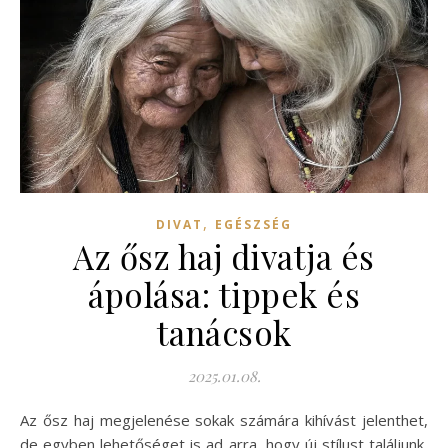
,
DIVAT
EGÉSZSÉG
Az ősz haj divatja és
ápolása: tippek és
tanácsok
2025.01.08.
Az ősz haj megjelenése sokak számára kihívást jelenthet,
de egyben lehetőséget is ad arra, hogy új stílust találjunk,