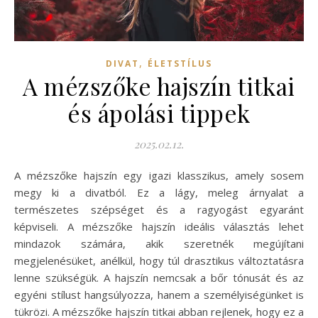
,
DIVAT
ÉLETSTÍLUS
A mézszőke hajszín titkai
és ápolási tippek
2025.02.12.
A mézszőke hajszín egy igazi klasszikus, amely sosem
megy ki a divatból. Ez a lágy, meleg árnyalat a
természetes szépséget és a ragyogást egyaránt
képviseli. A mézszőke hajszín ideális választás lehet
mindazok számára, akik szeretnék megújítani
megjelenésüket, anélkül, hogy túl drasztikus változtatásra
lenne szükségük. A hajszín nemcsak a bőr tónusát és az
egyéni stílust hangsúlyozza, hanem a személyiségünket is
tükrözi. A mézszőke hajszín titkai abban rejlenek, hogy ez a