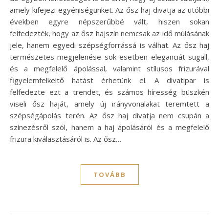
amely kifejezi egyéniségünket. Az ősz haj divatja az utóbbi
években egyre népszerűbbé vált, hiszen sokan
felfedezték, hogy az ősz hajszín nemcsak az idő múlásának
jele, hanem egyedi szépségforrássá is válhat. Az ősz haj
természetes megjelenése sok esetben eleganciát sugall,
és a megfelelő ápolással, valamint stílusos frizurával
figyelemfelkeltő hatást érhetünk el. A divatipar is
felfedezte ezt a trendet, és számos híresség büszkén
viseli ősz haját, amely új irányvonalakat teremtett a
szépségápolás terén. Az ősz haj divatja nem csupán a
színezésről szól, hanem a haj ápolásáról és a megfelelő
frizura kiválasztásáról is. Az ősz…
TOVÁBB