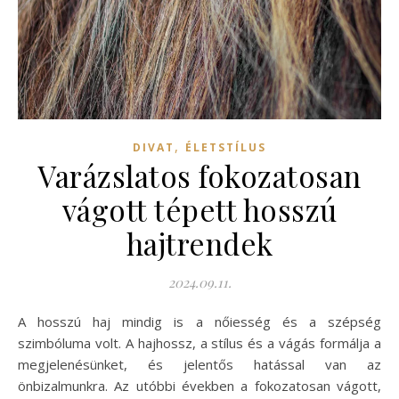
,
DIVAT
ÉLETSTÍLUS
Varázslatos fokozatosan
vágott tépett hosszú
hajtrendek
2024.09.11.
A hosszú haj mindig is a nőiesség és a szépség
szimbóluma volt. A hajhossz, a stílus és a vágás formálja a
megjelenésünket, és jelentős hatással van az
önbizalmunkra. Az utóbbi években a fokozatosan vágott,