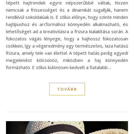
tépett hajtrendek egyre népszerűbbé váltak, hiszen
nemcsak a frissességet és a dinamikát sugallják, hanem
rendkívül sokoldalúak is. E stílus előnye, hogy szinte minden
hajtípushoz és arcformához könnyedén alkalmazható, és
lehetőséget ad a kreativitásra a frizura kialakítása során. A
fokozatos vágás lényege, hogy a hajhossz fokozatosan
csökken, így a végeredmény egy természetes, laza hatású
frizura, amely tele van élettel. A tépett hatás pedig egyedi
megjelenést kölcsönöz, miközben a haj könnyedén
formázható. E stílus különösen kedvelt a fiatalabb…
TOVÁBB