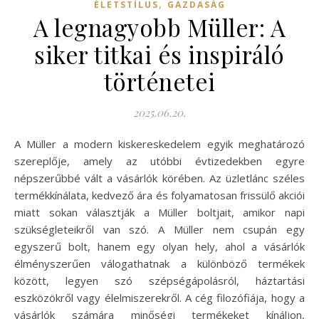
,
ÉLETSTÍLUS
GAZDASÁG
A legnagyobb Müller: A
siker titkai és inspiráló
történetei
2025.06.20.
A Müller a modern kiskereskedelem egyik meghatározó
szereplője, amely az utóbbi évtizedekben egyre
népszerűbbé vált a vásárlók körében. Az üzletlánc széles
termékkínálata, kedvező ára és folyamatosan frissülő akciói
miatt sokan választják a Müller boltjait, amikor napi
szükségleteikről van szó. A Müller nem csupán egy
egyszerű bolt, hanem egy olyan hely, ahol a vásárlók
élményszerűen válogathatnak a különböző termékek
között, legyen szó szépségápolásról, háztartási
eszközökről vagy élelmiszerekről. A cég filozófiája, hogy a
vásárlók számára minőségi termékeket kínáljon,