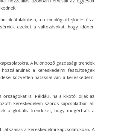
itikai hozzáállás azonban nemcsak az Egyesült
lkednek.
láncok átalakulása, a technológiai fejlődés és a
kísérniük ezeket a változásokat, hogy időben
i kapcsolatokra. A különböző gazdasági trendek
d hozzájárulnak a kereskedelmi feszültségek
edése közvetlen hatással van a kereskedelmi
rszágokat is. Például, ha a kikötői díjak az
özötti kereskedelem szoros kapcsolatban áll.
jék a globális trendeket, hogy megértsék a
t játszanak a kereskedelmi kapcsolatokban. A