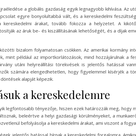
jraéledése a globális gazdaság egyik legnagyobb kihívása. Az ut
csolat egyre bonyolultabbá vált, és a kereskedelmi feszültsége
a a kereskedelmi árakat, tovább fokozza a helyzetet. A kik
tosítják az áruk be- és kiszállításának lehetőségét, és a díjak
 közötti bizalom folyamatosan csökken. Az amerikai kormány in
k, mint például az importkorlátozások, mind hozzájárulnak a fe
árvány utáni helyreállítási törekvések is jelentős hatással van
zők számára elengedhetetlen, hogy figyelemmel kísérjék a tö
 döntések alapját képezik.
tásuk a kereskedelemre
ik legfontosabb tényezője, hiszen ezek határozzák meg, hogy menn
áltoznak, beleértve a helyi gazdasági körülményeket, a munkaerő 
özvetlenül befolyásolja a kereskedelmi árakat, ami viszont a fogyas
bségek jelentős hatással bírnak a kereskedelmi forgalomra. Amiko