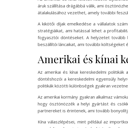
áruk szállítása drágábbá válik, ami ösztönözhet
átalakulásához vezethet, amely további fesz
A kikötői díjak emelkedése a vállalatok szám
stratégiáikat, ami hatással lehet a profitabi
fogyasztói döntéseket. A helyzetet tovább b
beszállítói láncaikat, ami további költségeke
Amerikai és kínai k
Az amerikai és kínai kereskedelmi politikák 
döntéshozói a kereskedelmi egyensúly helyre
politikák közötti különbségek gyakran vezetnek
Az amerikai kormány gyakran alkalmaz vámokat 
hogy ösztönözzék a helyi gyártást és csökk
partnereket is érintenek, ami tovább bonyolítj
Kína válaszlépései, mint például az importk