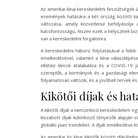
Az amerikai-kínai kereskedelmi feszültségek ú
események hatására a két ország közötti kap
változása, amely közvetlenül befolyásolj
kulcsfontosságú, hiszen ezek a helyszínek biz
van a kereskedelmi forgalomra.
A kereskedelmi háború folytatásával a felek
emelkedésével, valamint a kínai válaszlépése
ellátási láncok átalakulása és a COVID-19 j
szereplők, a kormányok és a gazdasági elem
folyamatosan változik, és a jövőbeli tervek és
Kikötői díjak és ha
A kikötői díjak a nemzetközi kereskedelem egy
kiszabott díjak különböző tényezők alapján v
globális piaci trendeket. A díjak emelkedése k
Az amerikai és kínai kikötők közötti díjkülön