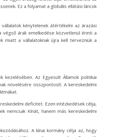
ssenek. Ez a folyamat a globális ellátási láncok
vállalatok kénytelenek átértékelni az árazási
n a végső árak emelkedése közvetlenül érinti a
miatt a vállalatoknak újra kell tervezniük a
ek kezelésében. Az Egyesült Államok politikai
ának növelésére összpontosít. A kereskedelmi
blémákat.
reskedelmi deficitet. Ezen intézkedések célja,
pések nemcsak Kínát, hanem más kereskedelmi
okozódásához. A kínai kormány célja az, hogy