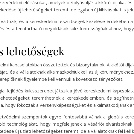
etvédelmi előírásokat, amelyek befolyásolják a kikötői díjakat és 
ekedése új lehetőségeket teremt, de egyben új kihívásokat is jele
 változik, és a kereskedelmi feszültségek kezelése érdekében a
jlődés és a fenntartható megoldások kulcsfontosságúak ahhoz, hogy
és lehetőségek
edelmi kapcsolatokban összetettek és bizonytalanok. A kikötői d
ájat, és a vállalatoknak alkalmazkodniuk kell az új körülményekhez
ereplőknek figyelembe kell venniük a következő tényezőket.
ógiai fejlődés kulcsszerepet játszik a jövő kereskedelmi kapcsolat
j lehetőségeket teremthetnek a kereskedelemben, és segíthetne
ba, hogy fokozzák a versenyképességüket és alkalmazkodjanak a 
tvédelmi szempontok egyre fontosabbá válnak a globális keres
öld technológiákat, hogy megfeleljenek a vásárlói elvárásokna
dése új üzleti lehetőségeket teremt, de a vállalatoknak fel kell k