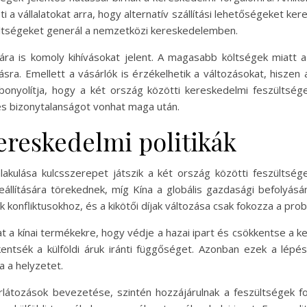
i a vállalatokat arra, hogy alternatív szállítási lehetőségeket kere
ültségeket generál a nemzetközi kereskedelemben.
ára is komoly kihívásokat jelent. A magasabb költségek miatt a 
litásra. Emellett a vásárlók is érzékelhetik a változásokat, hisze
onyolítja, hogy a két ország közötti kereskedelmi feszültségek 
t és bizonytalanságot vonhat maga után.
ereskedelmi politikák
alakulása kulcsszerepet játszik a két ország közötti feszültség
állítására törekednek, míg Kína a globális gazdasági befolyás
 konfliktusokhoz, és a kikötői díjak változása csak fokozza a pro
a kínai termékekre, hogy védje a hazai ipart és csökkentse a ke
entsék a külföldi áruk iránti függőséget. Azonban ezek a lé
a a helyzetet.
orlátozások bevezetése, szintén hozzájárulnak a feszültségek f