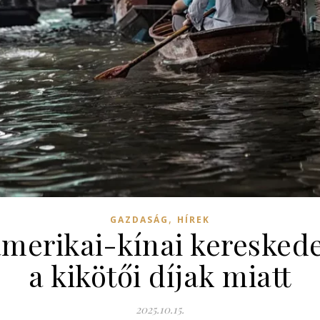
,
GAZDASÁG
HÍREK
amerikai-kínai kereskede
a kikötői díjak miatt
2025.10.15.