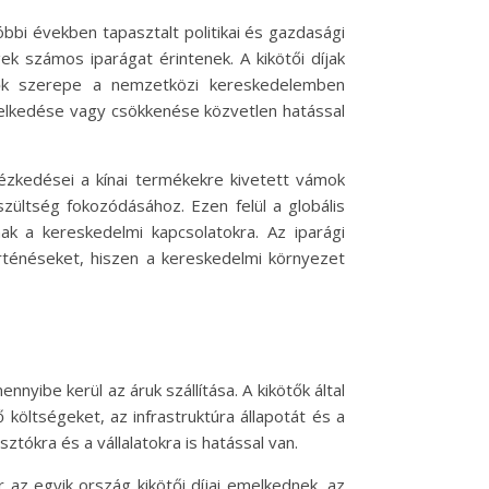
óbbi években tapasztalt politikai és gazdasági
k számos iparágat érintenek. A kikötői díjak
ötők szerepe a nemzetközi kereskedelemben
 emelkedése vagy csökkenése közvetlen hatással
tézkedései a kínai termékekre kivetett vámok
szültség fokozódásához. Ezen felül a globális
nak a kereskedelmi kapcsolatokra. Az iparági
rténéseket, hiszen a kereskedelmi környezet
yibe kerül az áruk szállítása. A kikötők által
költségeket, az infrastruktúra állapotát és a
ztókra és a vállalatokra is hatással van.
r az egyik ország kikötői díjai emelkednek, az