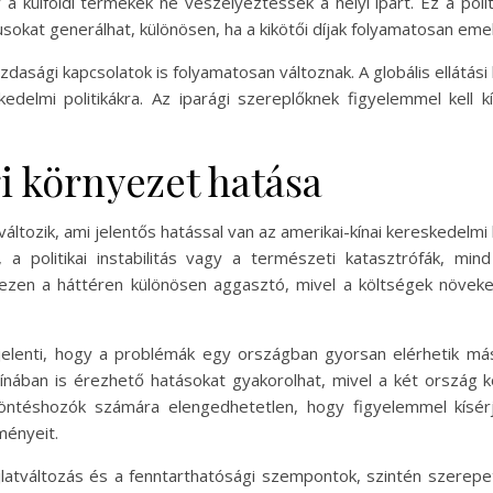
 a külföldi termékek ne veszélyeztessék a helyi ipart. Ez a pol
usokat generálhat, különösen, ha a kikötői díjak folyamatosan eme
zdasági kapcsolatok is folyamatosan változnak. A globális ellátási 
edelmi politikákra. Az iparági szereplőknek figyelemmel kell 
i környezet hatása
áltozik, ami jelentős hatással van az amerikai-kínai kereskedelm
 a politikai instabilitás vagy a természeti katasztrófák, min
ezen a háttéren különösen aggasztó, mivel a költségek növek
jelenti, hogy a problémák egy országban gyorsan elérhetik más o
nában is érezhető hatásokat gyakorolhat, mivel a két ország k
döntéshozók számára elengedhetetlen, hogy figyelemmel kísér
ményeit.
jlatváltozás és a fenntarthatósági szempontok, szintén szerepe