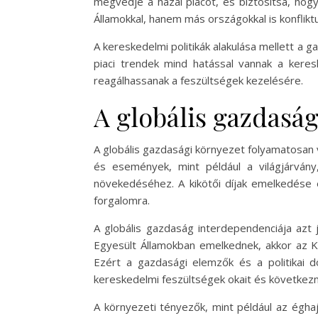
megvédje a hazai piacot, és biztosítsa, hogy
Államokkal, hanem más országokkal is konflikt
A kereskedelmi politikák alakulása mellett a ga
piaci trendek mind hatással vannak a keresk
reagálhassanak a feszültségek kezelésére.
A globális gazdaság
A globális gazdasági környezet folyamatosan v
és események, mint például a világjárvány,
növekedéséhez. A kikötői díjak emelkedése 
forgalomra.
A globális gazdaság interdependenciája azt 
Egyesült Államokban emelkednek, akkor az Kí
Ezért a gazdasági elemzők és a politikai 
kereskedelmi feszültségek okait és következ
A környezeti tényezők, mint például az égha