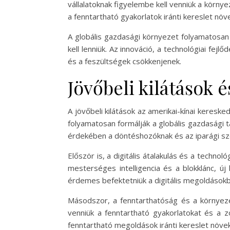
vállalatoknak figyelembe kell venniük a környez
a fenntartható gyakorlatok iránti kereslet növ
A globális gazdasági környezet folyamatosan
kell lenniük. Az innováció, a technológiai fe
és a feszültségek csökkenjenek.
Jövőbeli kilátások 
A jövőbeli kilátások az amerikai-kínai keresk
folyamatosan formálják a globális gazdasági t
érdekében a döntéshozóknak és az iparági sz
Először is, a digitális átalakulás és a technol
mesterséges intelligencia és a blokklánc, ú
érdemes befektetniük a digitális megoldások
Másodszor, a fenntarthatóság és a környeze
venniük a fenntartható gyakorlatokat és a z
fenntartható megoldások iránti kereslet növeke