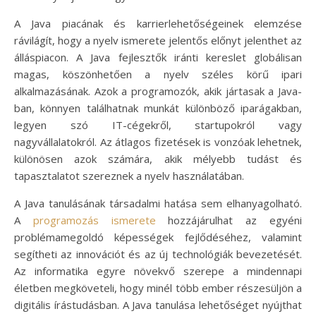
A Java piacának és karrierlehetőségeinek elemzése
rávilágít, hogy a nyelv ismerete jelentős előnyt jelenthet az
álláspiacon. A Java fejlesztők iránti kereslet globálisan
magas, köszönhetően a nyelv széles körű ipari
alkalmazásának. Azok a programozók, akik jártasak a Java-
ban, könnyen találhatnak munkát különböző iparágakban,
legyen szó IT-cégekről, startupokról vagy
nagyvállalatokról. Az átlagos fizetések is vonzóak lehetnek,
különösen azok számára, akik mélyebb tudást és
tapasztalatot szereznek a nyelv használatában.
A Java tanulásának társadalmi hatása sem elhanyagolható.
A
programozás ismerete
hozzájárulhat az egyéni
problémamegoldó képességek fejlődéséhez, valamint
segítheti az innovációt és az új technológiák bevezetését.
Az informatika egyre növekvő szerepe a mindennapi
életben megköveteli, hogy minél több ember részesüljön a
digitális írástudásban. A Java tanulása lehetőséget nyújthat