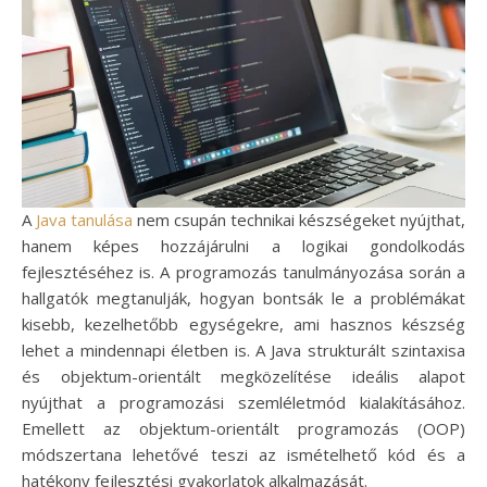
A
Java tanulása
nem csupán technikai készségeket nyújthat,
hanem képes hozzájárulni a logikai gondolkodás
fejlesztéséhez is. A programozás tanulmányozása során a
hallgatók megtanulják, hogyan bontsák le a problémákat
kisebb, kezelhetőbb egységekre, ami hasznos készség
lehet a mindennapi életben is. A Java strukturált szintaxisa
és objektum-orientált megközelítése ideális alapot
nyújthat a programozási szemléletmód kialakításához.
Emellett az objektum-orientált programozás (OOP)
módszertana lehetővé teszi az ismételhető kód és a
hatékony fejlesztési gyakorlatok alkalmazását.