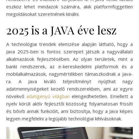
eszköz lehet mindazok számára, akik platformfüggetlen
megoldásokat szeretnének kínálni.
2025 is a JAVA éve lesz
A technológiai trendek elemzése alapján látható, hogy a
Java 2025-ben is fontos szerepet játszik a nagyvállalati
alkalmazások fejlesztésében. Az olyan területek, mint a
banki rendszerek, az e-kereskedelmi platformok és a
mobilalkalmazások, nagymértékben támaszkodnak a Java-
ra. A Java kiváló teljesítményt nyújthat nagy
adatmennyiségeket kezelő rendszerekben, ami az egyre
növekvő
adatigényű világban
elengedhetetlen. Emellett a
nyelv körüli aktív fejlesztői közösség folyamatosan frissíti
és bõvíti annak funkcióit, ami biztosítja, hogy a Java képes
legyen megfelelni a legújabb technológiai kihívásoknak.