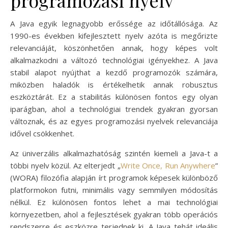
programozási nyelv
A Java egyik legnagyobb erőssége az időtállósága. Az
1990-es években kifejlesztett nyelv azóta is megőrizte
relevanciáját, köszönhetően annak, hogy képes volt
alkalmazkodni a változó technológiai igényekhez. A Java
stabil alapot nyújthat a kezdő programozók számára,
miközben haladók is értékelhetik annak robusztus
eszköztárát. Ez a stabilitás különösen fontos egy olyan
iparágban, ahol a technológiai trendek gyakran gyorsan
változnak, és az egyes programozási nyelvek relevanciája
idővel csökkenhet.
Az üniverzális alkalmazhatóság szintén kiemeli a Java-t a
többi nyelv közül. Az elterjedt „
Write Once, Run Anywhere
”
(WORA) filozófia alapján írt programok képesek különböző
platformokon futni, minimális vagy semmilyen módosítás
nélkül. Ez különösen fontos lehet a mai technológiai
környezetben, ahol a fejlesztések gyakran több operációs
rendszerre és eszközre terjednek ki. A Java tehát ideális