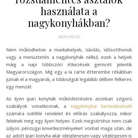
használata a
nagykonyhákban?
2021.09.02.
Nem működhetne a munkahelyek, iskolás, idősotthonok
vagy a menüztetés a nagykonyhák nélkül, ezek a helyek
máig a napi többszöri étkezések gerincét jelentik
Magyarországon. Míg egy a la carte étterembe ritkábban
jutnak el a magyarok, a többségük legalább délben felkeres
egy menzát.
Az ilyen ipari konyhák működtetésére azonban szigorú
szabályok vonatkoznak, a
nagykonyhai berendezések
számára sokféle rendelet és előírás szabályozza, mikor
felelnek meg egy ilyen helyen. Ezek megsértése nem csak
súlyos pénzügyi következményeket vonhat maga után, de
az adott ipari konyha akár ideiglenesen vagy véglegesen is