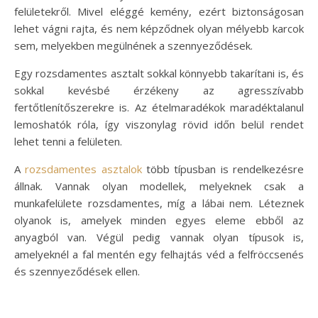
felületekről. Mivel eléggé kemény, ezért biztonságosan
lehet vágni rajta, és nem képződnek olyan mélyebb karcok
sem, melyekben megülnének a szennyeződések.
Egy rozsdamentes asztalt sokkal könnyebb takarítani is, és
sokkal kevésbé érzékeny az agresszívabb
fertőtlenítőszerekre is. Az ételmaradékok maradéktalanul
lemoshatók róla, így viszonylag rövid időn belül rendet
lehet tenni a felületen.
A
rozsdamentes asztalok
több típusban is rendelkezésre
állnak. Vannak olyan modellek, melyeknek csak a
munkafelülete rozsdamentes, míg a lábai nem. Léteznek
olyanok is, amelyek minden egyes eleme ebből az
anyagból van. Végül pedig vannak olyan típusok is,
amelyeknél a fal mentén egy felhajtás véd a felfröccsenés
és szennyeződések ellen.